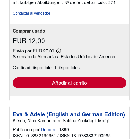
mit farbigen Abbildungen.
Nº de ref. del artículo: 374
4
de
Contactar al vendedor
5
estrellas
Comprar usado
EUR 12,00
Envío por EUR 27,00
Más
Se envía de Alemania a Estados Unidos de America
información
sobre
Cantidad disponible: 1 disponibles
las
tarifas
de
envío
Añadir al carrito
Eva & Adele (English and German Edition)
Kirsch, Nina,Kampmann, Sabine,Zuckriegl, Margit
Publicado por
Dumont
, 1899
ISBN 10: 3832190961
/
ISBN 13: 9783832190965