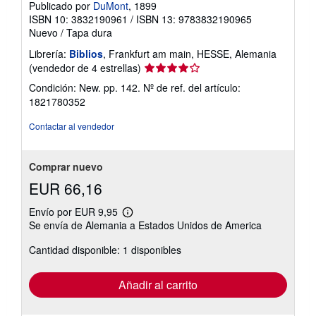
Publicado por
DuMont
, 1899
ISBN 10: 3832190961
/
ISBN 13: 9783832190965
Nuevo
/
Tapa dura
Librería:
Biblios
, Frankfurt am main, HESSE, Alemania
Calificación
(vendedor de 4 estrellas)
del
Condición: New. pp. 142.
Nº de ref. del artículo:
vendedor:
1821780352
4
de
Contactar al vendedor
5
estrellas
Comprar nuevo
EUR 66,16
Envío por EUR 9,95
Más
Se envía de Alemania a Estados Unidos de America
información
sobre
Cantidad disponible: 1 disponibles
las
tarifas
de
envío
Añadir al carrito