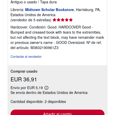
Antiguo o usado
/
Tapa dura
Librería:
Midtown Scholar Bookstore
, Harrisburg, PA,
Estados Unidos de America
Calificación
(vendedor de 5 estrellas)
del
Hardcover. Condición: Good. HARDCOVER Good -
vendedor:
Bumped and creased book with tears to the extremities,
5
but not affecting the text block, may have remainder mark
de
or previous owner's name - GOOD Oversized.
Nº de ref.
5
del artículo: M3832190961Z3
estrellas
Contactar al vendedor
Comprar usado
EUR 36,91
Envío por EUR 5,19
Más
Se envía dentro de Estados Unidos de America
información
sobre
Cantidad disponible: 2 disponibles
las
tarifas
de
envío
Añadir al carrito