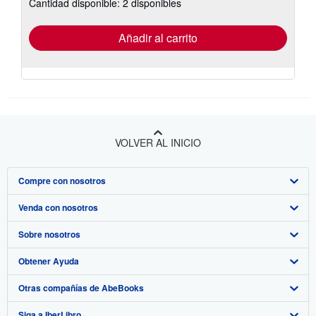
Cantidad disponible: 2 disponibles
las
tarifas
de
envío
Añadir al carrito
VOLVER AL INICIO
Compre con nosotros
Venda con nosotros
Búsqueda avanzada
Sobre nosotros
Colecciones
Comenzar a vender
Obtener Ayuda
Mi cuenta
Únase a nuestro programa de afiliados
Sobre IberLibro
Otras compañías de AbeBooks
Mis pedidos
Recomiende un vendedor
Medios
Preguntas frecuentes y guías
Siga a IberLibro
Ver carrito
Empleo
Atención al Cliente
AbeBooks.com