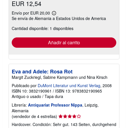
EUR 12,54
Envío por EUR 20,00
Más
Se envía de Alemania a Estados Unidos de America
información
sobre
Cantidad disponible: 1 disponibles
las
tarifas
de
envío
Añadir al carrito
Eva and Adele: Rosa Rot
Margit Zuckriegl, Sabine Kampmann und Nina Kirsch
Publicado por
DuMont Literatur und Kunst Verlag
, 2008
ISBN 10: 3832190961
/
ISBN 13: 9783832190965
Antiguo o usado
/
Tapa dura
Librería:
Antiquariat Professor Nippa
, Leipzig,
Alemania
Calificación
(vendedor de 4 estrellas)
del
Hardcover. Condición: Sehr gut. 143 Seiten, durchgehend
vendedor: