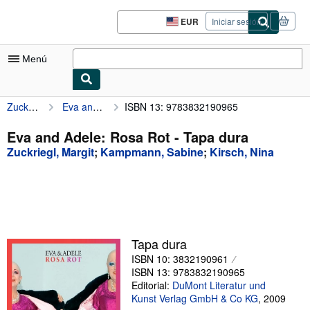
Pasar al contenido principal
IberLibro.com
EUR
Iniciar sesión
Preferencias
de
compra
Menú
del
sitio.
Zuckriegl, Margit
Eva and Adele: Rosa Rot
ISBN 13: 9783832190965
Mi cuenta
Consultar mis pedidos
Eva and Adele: Rosa Rot - Tapa dura
Zuckriegl, Margit
;
Kampmann, Sabine
;
Kirsch, Nina
Búsqueda avanzada
Colecciones
Libros antiguos
Arte y coleccionismo
Tapa dura
Vendedores
ISBN 10: 3832190961
ISBN 13: 9783832190965
Comenzar a vender
Editorial:
DuMont Literatur und
Kunst Verlag GmbH & Co KG
,
2009
Ayuda