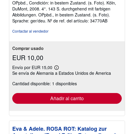
del
s
OPpbd., Condición: in bestem Zustand. (s. Foto). Köln,
d
vendedor:
DuMont, 2008. 4°. 143 S. durchgehend mit farbigen
e
5
e
Abbildungen. OPpbd., in bestem Zustand. (s. Foto).
de
n
Sprache: ger/deu.
Nº de ref. del artículo: 34770AB
v
5
í
estrellas
Contactar al vendedor
o
Comprar usado
EUR 10,00
Envío por EUR 15,00
Más
Se envía de Alemania a Estados Unidos de America
información
sobre
Cantidad disponible: 1 disponibles
las
tarifas
de
envío
Añadir al carrito
Eva & Adele. ROSA ROT: Katalog zur