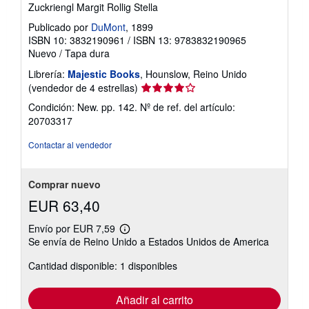
Zuckriengl Margit Rollig Stella
Publicado por
DuMont
, 1899
ISBN 10: 3832190961
/
ISBN 13: 9783832190965
Nuevo
/
Tapa dura
Librería:
Majestic Books
, Hounslow, Reino Unido
Calificación
(vendedor de 4 estrellas)
del
Condición: New. pp. 142.
Nº de ref. del artículo:
vendedor:
20703317
4
de
Contactar al vendedor
5
estrellas
Comprar nuevo
EUR 63,40
Envío por EUR 7,59
Más
Se envía de Reino Unido a Estados Unidos de America
información
sobre
Cantidad disponible: 1 disponibles
las
tarifas
de
envío
Añadir al carrito