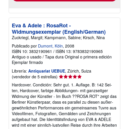
Eva & Adele : RosaRot -
Widmungsexemplar (English/German)
Zuckriegl, Margit; Kampmann, Sabine; Kirsch, Nina
Publicado por
Dumont, Köln
, 2008
ISBN 10: 3832190961
/
ISBN 13: 9783832190965
Antiguo o usado
/
Tapa dura
Original o primera edición
Ejemplar firmado
Librería:
Antiquariat UEBUE
, Zürich, Suiza
Calificación
(vendedor de 5 estrellas)
del
Hardcover. Condición: Sehr gut. 1. Auflage. B: 142 Sei­
vendedor:
ten, Hard­co­ver, far­bi­ge Abbildungen- mit ganzseitger
5
Widmung der Künstler - Im Buch ??ROSA ROT" zeigt das
de
Ber­li­ner Künst­ler­paar, dass es par­al­lel zu die­sen außer­
5
ge­wöhn­li­chen Per­for­man­ces ein gemein­sa­mes ?uvre aus
estrellas
Video­fil­men, Foto­gra­fien, Gemäl­den und Zeich­nun­gen
auf­ge­baut hat. Die Iden­ti­täts­fin­dung von EVA & ADE­LE
wird mit einer sinn­lich-lust­vol­len Rei­se durch ihre Arbei­ten