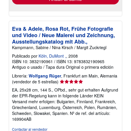
Eva & Adele, Rosa Rot, Frühe Fotografie
und Video / Neue Malerei und Zeichnung,
Ausstellungskatalog mit Abb.,
Kampmann, Sabine / Nina Kirsch / Margit Zuckriegl
Publicado por
Köln, DuMont ,
, 2008
ISBN 10: 3832190961
/
ISBN 13: 9783832190965
Antiguo o usado
/
Tapa dura
Original o primera edición
Librería:
Wolfgang Rüger
, Frankfurt am Main, Alemania
Calificación
(vendedor de 5 estrellas)
del
EA, 25x28 cm, 144 S., OPbd., sehr gut erhalten Aufgrund
vendedor:
der EPR-Regelung kann in folgende Länder KEIN
5
Versand mehr erfolgen: Bulgarien, Finnland, Frankreich,
de
Griechenland, Luxemburg, Österreich, Polen, Rumänien,
5
Schweden, Slowakei, Spanien.
Nº de ref. del artículo:
estrellas
169904AB
Contactar al vendedor