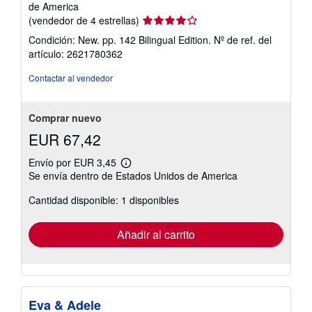
de America
Calificación
(vendedor de 4 estrellas)
del
Condición: New. pp. 142 Bilingual Edition.
Nº de ref. del
vendedor:
artículo: 2621780362
4
de
Contactar al vendedor
5
estrellas
Comprar nuevo
EUR 67,42
Envío por EUR 3,45
Más
Se envía dentro de Estados Unidos de America
información
sobre
Cantidad disponible: 1 disponibles
las
tarifas
de
envío
Añadir al carrito
Eva & Adele