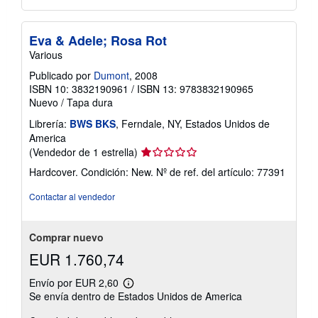
Eva & Adele; Rosa Rot
Various
Publicado por
Dumont
, 2008
ISBN 10: 3832190961
/
ISBN 13: 9783832190965
Nuevo
/
Tapa dura
Librería:
BWS BKS
, Ferndale, NY, Estados Unidos de
America
Calificación
(Vendedor de 1 estrella)
del
Hardcover. Condición: New.
Nº de ref. del artículo: 77391
vendedor:
1
Contactar al vendedor
de
5
estrellas
Comprar nuevo
EUR 1.760,74
Envío por EUR 2,60
Más
Se envía dentro de Estados Unidos de America
información
sobre