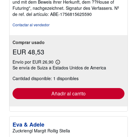
und mit dem Beweis ihrer Her­kunft, dem ??House of
Futu­ring", nachgezeichnet. Signatur des Verfassers.
Nº
de ref. del artículo: ABE-1756815625590
Contactar al vendedor
Comprar usado
EUR 48,53
Envío por EUR 26,90
Más
Se envía de Suiza a Estados Unidos de America
información
sobre
Cantidad disponible: 1 disponibles
las
tarifas
de
envío
Añadir al carrito
Eva & Adele
Zuckriengl Margit Rollig Stella