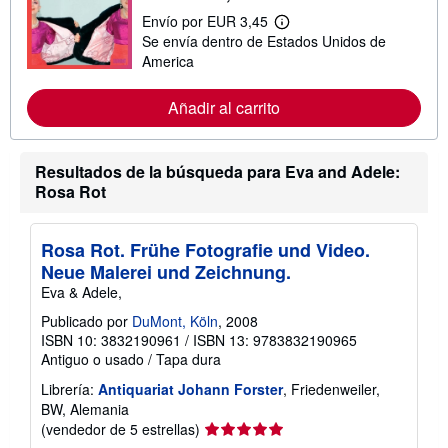
s
Envío por EUR 3,45
o
M
Se envía dentro de Estados Unidos de
b
á
r
s
America
e
i
l
n
a
f
Añadir al carrito
s
o
t
r
a
m
r
a
Resultados de la búsqueda para Eva and Adele:
i
c
Rosa Rot
f
i
a
ó
s
n
d
s
Rosa Rot. Frühe Fotografie und Video.
e
o
e
Neue Malerei und Zeichnung.
b
n
r
Eva & Adele,
v
e
í
l
Publicado por
DuMont, Köln
, 2008
o
a
ISBN 10: 3832190961
/
ISBN 13: 9783832190965
s
Antiguo o usado
/
Tapa dura
t
a
Librería:
Antiquariat Johann Forster
, Friedenweiler,
r
i
BW, Alemania
f
Calificación
(vendedor de 5 estrellas)
a