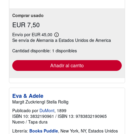
Comprar usado
EUR 7,50
Envío por EUR 45,00
Más
Se envía de Alemania a Estados Unidos de America
información
sobre
Cantidad disponible: 1 disponibles
las
tarifas
de
envío
Añadir al carrito
Eva & Adele
Margit Zuckriengl Stella Rollig
Publicado por
DuMont
, 1899
ISBN 10: 3832190961
/
ISBN 13: 9783832190965
Nuevo
/
Tapa dura
Librería:
Books Puddle
, New York, NY, Estados Unidos