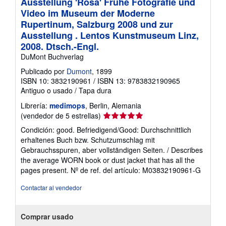
Ausstellung 'Rosa' Frühe Fotografie und
Video im Museum der Moderne
Rupertinum, Salzburg 2008 und zur
Ausstellung . Lentos Kunstmuseum Linz,
2008. Dtsch.-Engl.
DuMont Buchverlag
Publicado por
Dumont
, 1899
ISBN 10: 3832190961
/
ISBN 13: 9783832190965
Antiguo o usado
/
Tapa dura
Librería:
medimops
, Berlin, Alemania
Calificación
(vendedor de 5 estrellas)
del
Condición: good. Befriedigend/Good: Durchschnittlich
vendedor:
erhaltenes Buch bzw. Schutzumschlag mit
5
Gebrauchsspuren, aber vollständigen Seiten. / Describes
de
the average WORN book or dust jacket that has all the
5
pages present.
Nº de ref. del artículo: M03832190961-G
estrellas
Contactar al vendedor
Comprar usado