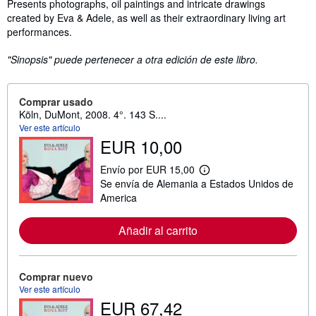
Sinopsis
Presents photographs, oil paintings and intricate drawings
created by Eva & Adele, as well as their extraordinary living art
performances.
"Sinopsis" puede pertenecer a otra edición de este libro.
Comprar usado
Köln, DuMont, 2008. 4°. 143 S....
Ver este artículo
EUR 10,00
Envío por EUR 15,00
M
Se envía de Alemania a Estados Unidos de
á
s
America
i
n
f
Añadir al carrito
o
r
m
a
Comprar nuevo
c
Ver este artículo
i
EUR 67,42
ó
n