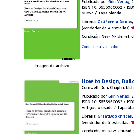
Publicado por
Grin Verlag
, 
ISBN 10: 3656960062
/
ISB
Nuevo
/
Tapa blanda
Librería:
California Books
,
Ca
(vendedor de 4 estrellas)
d
Condición: New.
Nº de ref. 
v
4
Contactar al vendedor
d
5
e
Imagen de archivo
How to Design, Buil
Cornwell, Don; Chaplin, Nic
Publicado por
Grin Verlag
, 
ISBN 10: 3656960062
/
ISB
Antiguo o usado
/
Tapa bla
Librería:
GreatBookPrices
,
Ca
(vendedor de 5 estrellas)
d
Condición: As New. Unread b
v