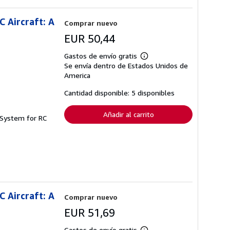
 Aircraft: A
Comprar nuevo
EUR 50,44
Gastos de envío gratis
Más
Se envía dentro de Estados Unidos de
información
sobre
America
las
tarifas
Cantidad disponible: 5 disponibles
de
envío
Añadir al carrito
 System for RC
 Aircraft: A
Comprar nuevo
EUR 51,69
Gastos de envío gratis