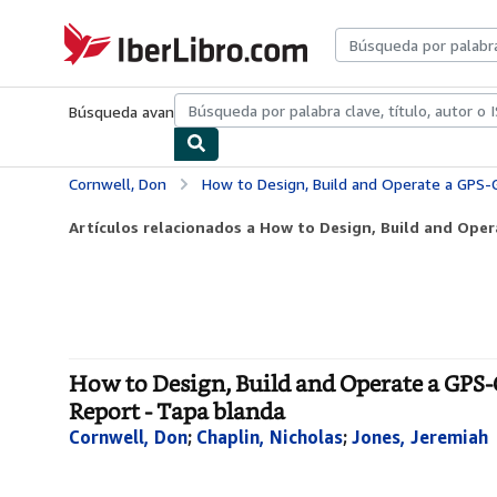
Pasar al contenido principal
IberLibro.com
Búsqueda avanzada
Colecciones
Libros antiguos
Arte y colecc
Cornwell, Don
How to Design, Build and Operate a GPS-Guided Autopilot
Artículos relacionados a How to Design, Build and Oper
How to Design, Build and Operate a GPS-G
Report - Tapa blanda
Cornwell, Don
;
Chaplin, Nicholas
;
Jones, Jeremiah