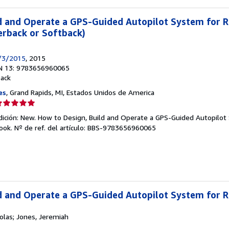
d and Operate a GPS-Guided Autopilot System for RC
erback or Softback)
6/3/2015
, 2015
N 13: 9783656960065
back
es
, Grand Rapids, MI, Estados Unidos de America
lificación
el
dición: New. How to Design, Build and Operate a GPS-Guided Autopilot
endedor:
Book.
Nº de ref. del artículo: BBS-9783656960065
e
strellas
d and Operate a GPS-Guided Autopilot System for RC
holas; Jones, Jeremiah