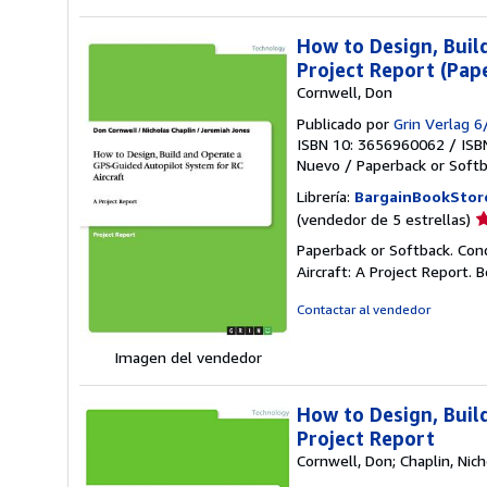
How to Design, Buil
Project Report (Pap
Cornwell, Don
Publicado por
Grin Verlag 
ISBN 10: 3656960062
/
ISB
Nuevo
/
Paperback or Soft
Librería:
BargainBookStor
Ca
(vendedor de 5 estrellas)
d
Paperback or Softback. Con
v
Aircraft: A Project Report. 
5
d
Contactar al vendedor
5
e
Imagen del vendedor
How to Design, Buil
Project Report
Cornwell, Don; Chaplin, Nic