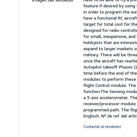
feature if desired by using
in order to program the way-
have a functional RC aircra
target for total cost for t
designed for radio-controll
for small, inexpensive, and
hobbyists that are interest
expand to larger markets s
military. There will be thre
once the aircraft has reache
Autopilot takeoff. Phases (
time before the end of the 
modules to perform these 
flight Control module. The
function.The Sensing modul
a 3-axis accelerometer. The
receiver/processor module t
programmed path. The fligh
Englisch.
Nº de ref. del art
Contactar al vendedor