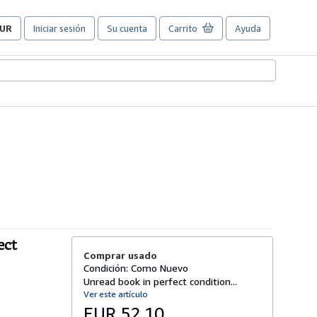
UR
Iniciar sesión
Su cuenta
Carrito
Ayuda
referencias
e
ompra
el
itio.
ect
Comprar usado
Condición: Como Nuevo
Unread book in perfect condition...
Ver este artículo
EUR 52,10