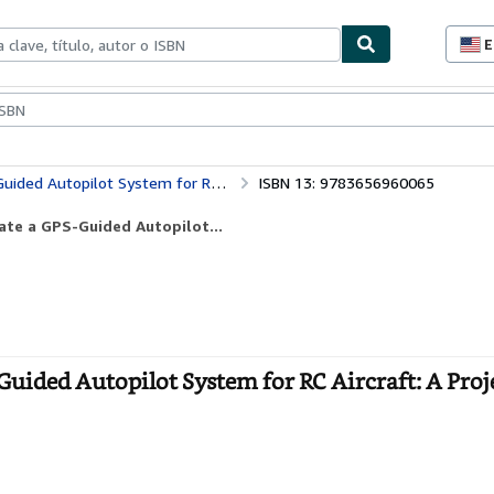
E
P
d
c
ionismo
Vendedores
Comenzar a vender
d
s
 System for RC Aircraft: A Project Report
ISBN 13: 9783656960065
ate a GPS-Guided Autopilot...
uided Autopilot System for RC Aircraft: A Proj