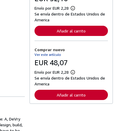
Envío por EUR 2,28
M
Se envía dentro de Estados Unidos de
á
s
America
i
n
Añadir al carrito
f
o
r
m
Comprar nuevo
a
c
Ver este artículo
i
EUR 48,07
ó
n
s
Envío por EUR 2,28
M
o
Se envía dentro de Estados Unidos de
á
b
s
America
r
i
e
n
l
Añadir al carrito
f
a
o
s
r
t
m
a
a
r
c
e: A, DeVry
i
i
f
esign, build,
ó
a
 have to be