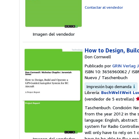
5
Contactar al vendedor
d
5
e
Imagen del vendedor
How to Design, Buil
Don Cornwell
Publicado por
GRIN Verlag 
ISBN 10: 3656960062
/
ISB
Nuevo
/
Taschenbuch
Impresión bajo demanda
Librería:
BuchWeltWeit Lud
Ca
(vendedor de 5 estrellas)
d
Taschenbuch. Condición: Ne
v
from the year 2012 in the s
5
language: English, abstract:
d
system for Radio Controlled
5
will only have to rely on 1 
e
have to be able to fly a pr
Imagen del vendedor