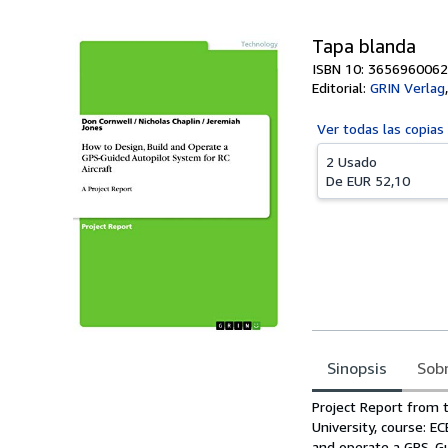
Tapa blanda
ISBN 10: 3656960062
Editorial:
GRIN Verlag
Ver todas las
copias
2 Usado
De
EUR 52,10
Sinopsis
Sobr
Sinopsis
Project Report from t
University, course: EC
and operate a GPS-Gui