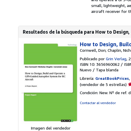
small, lightweight, a
aircraft receiver for th
Resultados de la búsqueda para How to Design, 
How to Design, Buil
Cornwell, Don; Chaplin, Nic
Publicado por
Grin Verlag
, 
ISBN 10: 3656960062
/
ISB
Nuevo
/
Tapa blanda
Librería:
GreatBookPrices
,
Ca
(vendedor de 5 estrellas)
d
Condición: New.
Nº de ref. 
v
5
Contactar al vendedor
d
5
e
Imagen del vendedor