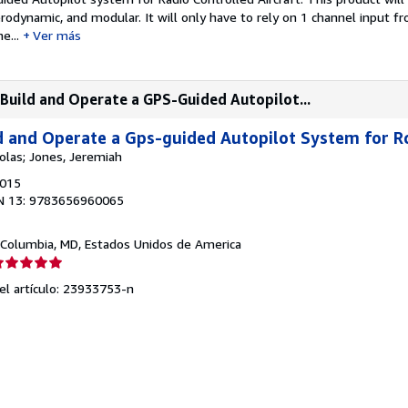
erodynamic, and modular. It will only have to rely on 1 channel input f
e...
Ver más
Build and Operate a GPS-Guided Autopilot...
d and Operate a Gps-guided Autopilot System for Rc
holas; Jones, Jeremiah
2015
N 13: 9783656960065
 Columbia, MD, Estados Unidos de America
lificación
el
del artículo: 23933753-n
endedor:
e
strellas