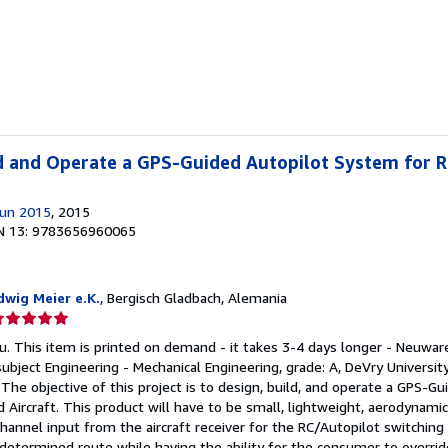
e
strellas
d and Operate a GPS-Guided Autopilot System for R
Jun 2015
, 2015
N 13: 9783656960065
wig Meier e.K.
, Bergisch Gladbach, Alemania
lificación
el
u. This item is printed on demand - it takes 3-4 days longer - Neuwar
endedor:
ubject Engineering - Mechanical Engineering, grade: A, DeVry University
 The objective of this project is to design, build, and operate a GPS-G
e
 Aircraft. This product will have to be small, lightweight, aerodynamic
channel input from the aircraft receiver for the RC/Autopilot switching f
strellas
edetermined route while having the ability for the consumer to overrid