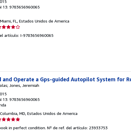
2015
N 13: 9783656960065
 Miami, FL, Estados Unidos de America
lificación
el
del artículo: I-9783656960065
endedor:
e
strellas
d and Operate a Gps-guided Autopilot System for Rc
holas; Jones, Jeremiah
2015
N 13: 9783656960065
nda
 Columbia, MD, Estados Unidos de America
lificación
el
ook in perfect condition.
Nº de ref. del artículo: 23933753
endedor: