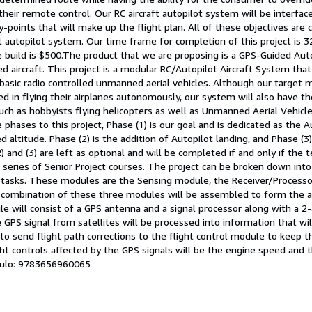
 their remote control. Our RC aircraft autopilot system will be interfa
points that will make up the flight plan. All of these objectives are cr
ft autopilot system. Our time frame for completion of this project is 
he build is $500.The product that we are proposing is a GPS-Guided Au
ed aircraft. This project is a modular RC/Autopilot Aircraft System tha
 basic radio controlled unmanned aerial vehicles. Although our target 
ed in flying their airplanes autonomously, our system will also have th
uch as hobbyists flying helicopters as well as Unmanned Aerial Vehicle
e phases to this project, Phase (1) is our goal and is dedicated as the 
d altitude. Phase (2) is the addition of Autopilot landing, and Phase (3)
2) and (3) are left as optional and will be completed if and only if th
series of Senior Project courses. The project can be broken down into
tasks. These modules are the Sensing module, the Receiver/Processo
 combination of these three modules will be assembled to form the a
e will consist of a GPS antenna and a signal processor along with a 2
 GPS signal from satellites will be processed into information that wi
o send flight path corrections to the flight control module to keep th
t controls affected by the GPS signals will be the engine speed and t
ículo: 9783656960065