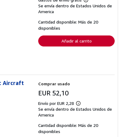
Más
Se envía dentro de Estados Unidos de
información
sobre
America
las
tarifas
Cantidad disponible: Más de 20
de
disponibles
envío
Añadir al carrito
 Aircraft
Comprar usado
EUR 52,10
Envío por EUR 2,28
Más
Se envía dentro de Estados Unidos de
información
sobre
America
las
tarifas
Cantidad disponible: Más de 20
de
disponibles
envío