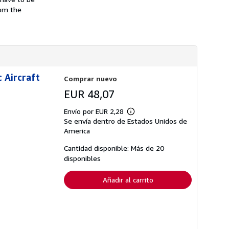
n
s
s
rom the
d
o
e
b
e
r
n
e
v
l
í
a
o
s
t
 Aircraft
a
Comprar nuevo
r
EUR 48,07
i
f
a
Envío por EUR 2,28
Más
s
Se envía dentro de Estados Unidos de
información
d
sobre
America
e
las
e
tarifas
n
Cantidad disponible: Más de 20
de
v
disponibles
envío
í
o
Añadir al carrito