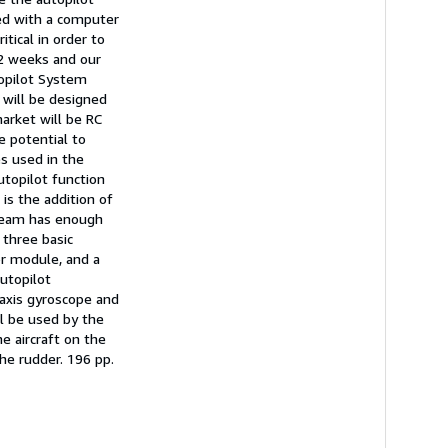
ced with a computer
itical in order to
32 weeks and our
topilot System
t will be designed
market will be RC
e potential to
s used in the
Autopilot function
 is the addition of
e team has enough
 three basic
r module, and a
utopilot
-axis gyroscope and
ll be used by the
e aircraft on the
he rudder. 196 pp.