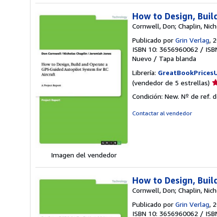
How to Design, Buil
Cornwell, Don; Chaplin, Nic
Publicado por
Grin Verlag
, 
ISBN 10: 3656960062
/
ISB
Nuevo
/
Tapa blanda
Librería:
GreatBookPrices
Ca
(vendedor de 5 estrellas)
d
Condición: New.
Nº de ref. 
v
5
Contactar al vendedor
d
5
e
Imagen del vendedor
How to Design, Buil
Cornwell, Don; Chaplin, Nic
Publicado por
Grin Verlag
, 
ISBN 10: 3656960062
/
ISB