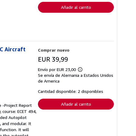
Añadir al carrito
C Aircraft
Comprar nuevo
EUR 39,99
Envío por EUR 23,00
Más
Se envía de Alemania a Estados Unidos
información
sobre
de America
las
tarifas
Cantidad disponible: 2 disponibles
de
envío
Añadir al carrito
e -Project Report
, course: ECET 494,
uided Autopilot
, and modular. It
unction. It will
e the autopilot