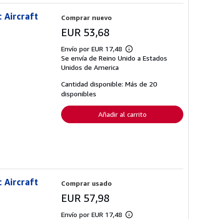
 Aircraft
Comprar nuevo
EUR 53,68
Envío por EUR 17,48
Más
Se envía de Reino Unido a Estados
información
sobre
Unidos de America
las
tarifas
Cantidad disponible: Más de 20
de
disponibles
envío
Añadir al carrito
 Aircraft
Comprar usado
EUR 57,98
Envío por EUR 17,48
Más