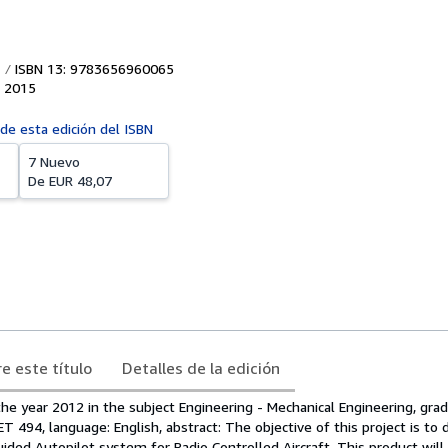
ISBN 13: 9783656960065
,
2015
 de esta edición del ISBN
7 Nuevo
De
EUR 48,07
e este título
Detalles de la edición
he year 2012 in the subject Engineering - Mechanical Engineering, grad
ET 494, language: English, abstract: The objective of this project is to d
ded Autopilot system for Radio Controlled Aircraft. This product will