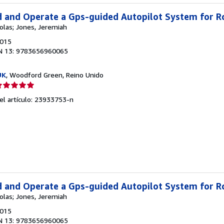
d and Operate a Gps-guided Autopilot System for Rc
holas; Jones, Jeremiah
2015
N 13: 9783656960065
UK
, Woodford Green, Reino Unido
lificación
el
del artículo: 23933753-n
endedor:
e
strellas
d and Operate a Gps-guided Autopilot System for Rc
holas; Jones, Jeremiah
2015
N 13: 9783656960065