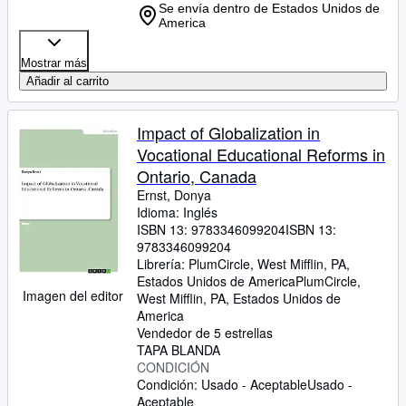
Se envía dentro de Estados Unidos de
America
Mostrar más
Añadir al carrito
Impact of Globalization in
Vocational Educational Reforms in
Ontario, Canada
Ernst, Donya
Idioma: Inglés
ISBN 13:
9783346099204
ISBN 13:
9783346099204
Librería:
PlumCircle, West Mifflin, PA,
Estados Unidos de America
PlumCircle
,
Imagen del editor
West Mifflin, PA, Estados Unidos de
America
Vendedor de 5 estrellas
TAPA BLANDA
CONDICIÓN
Condición: Usado - Aceptable
Usado -
Aceptable