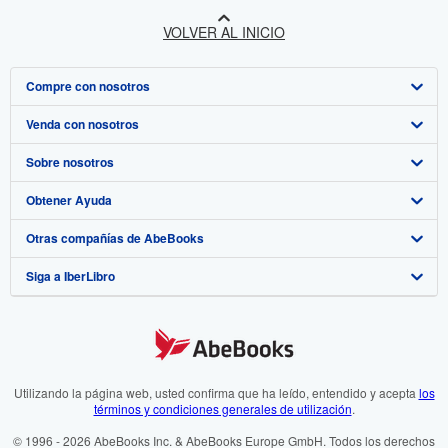
VOLVER AL INICIO
Compre con nosotros
Venda con nosotros
Búsqueda avanzada
Sobre nosotros
Colecciones
Comenzar a vender
Obtener Ayuda
Mi cuenta
Únase a nuestro programa de afiliados
Sobre IberLibro
Otras compañías de AbeBooks
Mis pedidos
Recomiende un vendedor
Medios
Preguntas frecuentes y guías
Siga a IberLibro
Ver carrito
Empleo
Atención al Cliente
AbeBooks.com
Política de Privacidad
AbeBooks.co.uk
Preferencias de cookies
AbeBooks.de
Aviso de cookies
AbeBooks.fr
Utilizando la página web, usted confirma que ha leído, entendido y acepta
los
términos y condiciones generales de utilización
.
Accesibilidad
AbeBooks.it
© 1996 - 2026 AbeBooks Inc. & AbeBooks Europe GmbH. Todos los derechos