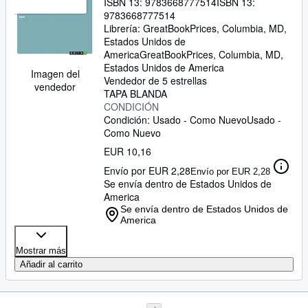
ISBN 13:
9783668777514
ISBN 13:
9783668777514
Librería:
GreatBookPrices, Columbia, MD,
Estados Unidos de
America
GreatBookPrices
,
Columbia, MD,
Estados Unidos de America
Imagen del
Vendedor de 5 estrellas
vendedor
TAPA BLANDA
CONDICIÓN
Condición: Usado - Como Nuevo
Usado -
Como Nuevo
EUR 10,16
Envío por EUR 2,28
Envío por EUR 2,28
Se envía dentro de Estados Unidos de
America
Se envía dentro de Estados Unidos de
America
Mostrar más
Añadir al carrito