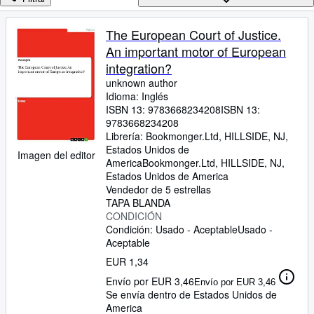
Colecciones
Libros antiguos
The European Court of Justice.
An important motor of European
Arte y coleccionismo
integration?
Vendedores
unknown author
Idioma: Inglés
Comenzar a vender
ISBN 13:
9783668234208
ISBN 13:
9783668234208
Ayuda
Librería:
Bookmonger.Ltd, HILLSIDE, NJ,
CERRAR
Estados Unidos de
Imagen del editor
America
Bookmonger.Ltd
,
HILLSIDE, NJ,
Estados Unidos de America
Vendedor de 5 estrellas
TAPA BLANDA
CONDICIÓN
Condición: Usado - Aceptable
Usado -
Aceptable
EUR 1,34
Envío por EUR 3,46
Envío por EUR 3,46
Se envía dentro de Estados Unidos de
America