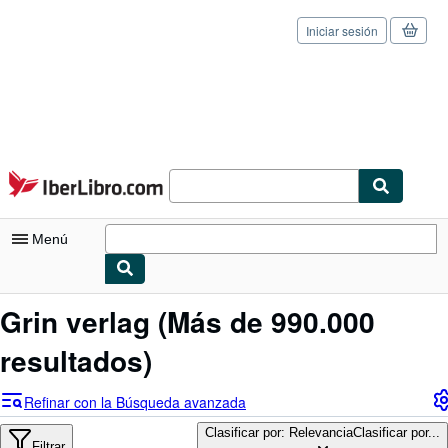
Iniciar sesión
Pasar al contenido principal
IberLibro.com
Menú
Mi cuenta
Grin verlag
(Más de 990.000
Consultar mis pedidos
resultados)
Cerrar sesión
Refinar con la Búsqueda avanzada
Búsqueda avanzada
Clasificar por: Relevancia
Clasificar por...
Filtrar