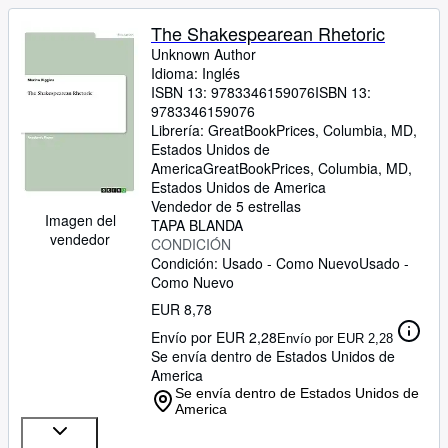
The Shakespearean Rhetoric
Unknown Author
Idioma: Inglés
ISBN 13:
9783346159076
ISBN 13:
9783346159076
Librería:
GreatBookPrices, Columbia, MD,
Estados Unidos de
America
GreatBookPrices
,
Columbia, MD,
Estados Unidos de America
Vendedor de 5 estrellas
Imagen del
TAPA BLANDA
vendedor
CONDICIÓN
Condición: Usado - Como Nuevo
Usado -
Como Nuevo
EUR 8,78
Envío por EUR 2,28
Envío por EUR 2,28
Se envía dentro de Estados Unidos de
America
Se envía dentro de Estados Unidos de
America