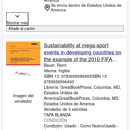
America
Se envía dentro de Estados Unidos de
America
Mostrar más
Añadir al carrito
Sustainability at mega-sport
events in developing countries on
the example of the 2010 FIFA
World Cup South Africa
Bauer, Remi
Idioma: Inglés
ISBN 13:
9783656596493
ISBN 13:
9783656596493
Librería:
GreatBookPrices, Columbia, MD,
Estados Unidos de
Imagen del
America
GreatBookPrices
,
Columbia, MD,
vendedor
Estados Unidos de America
Vendedor de 5 estrellas
TAPA BLANDA
CONDICIÓN
Condición: Usado - Como Nuevo
Usado -