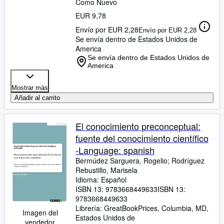
Como Nuevo
EUR 9,78
Envío por EUR 2,28
Envío por EUR 2,28
Se envía dentro de Estados Unidos de
America
Se envía dentro de Estados Unidos de
America
Mostrar más
Añadir al carrito
El conocimiento preconceptual:
fuente del conocimiento científico
-Language: spanish
Bermúdez Sarguera, Rogelio
;
Rodríguez
Rebustillo, Marisela
Idioma: Español
ISBN 13:
9783668449633
ISBN 13:
9783668449633
Librería:
GreatBookPrices, Columbia, MD,
Imagen del
Estados Unidos de
vendedor