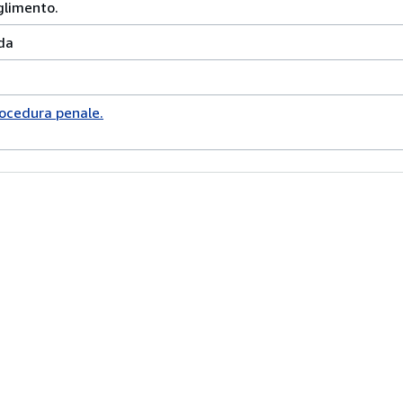
glimento.
da
rocedura penale.