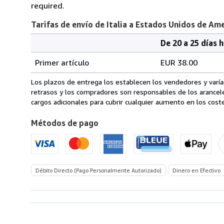
required.
Tarifas de envío de Italia a Estados Unidos de Am
De 20 a 25 días 
Cantidad
Tarifas
del
Primer artículo
EUR 38.00
pedido
de
envío
Los plazos de entrega los establecen los vendedores y varían
de
retrasos y los compradores son responsables de los arancel
Italia
cargos adicionales para cubrir cualquier aumento en los coste
a
Métodos de pago
Estados
Unidos
de
America
Débito Directo (Pago Personalmente Autorizado)
Dinero en Efectivo