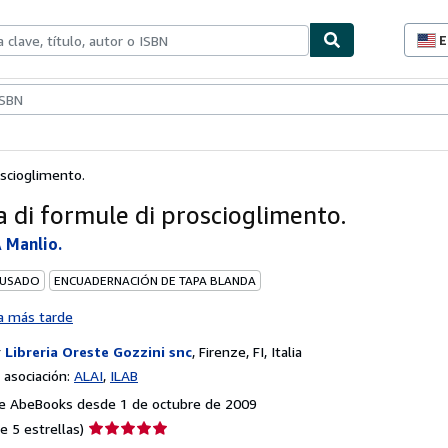
E
P
d
c
ionismo
Vendedores
Comenzar a vender
d
s
oscioglimento.
a di formule di proscioglimento.
 Manlio.
 USADO
ENCUADERNACIÓN DE TAPA BLANDA
a más tarde
r
Libreria Oreste Gozzini snc
,
Firenze, FI, Italia
asociación:
ALAI
ILAB
e AbeBooks desde 1 de octubre de 2009
Calificación
e 5 estrellas)
del