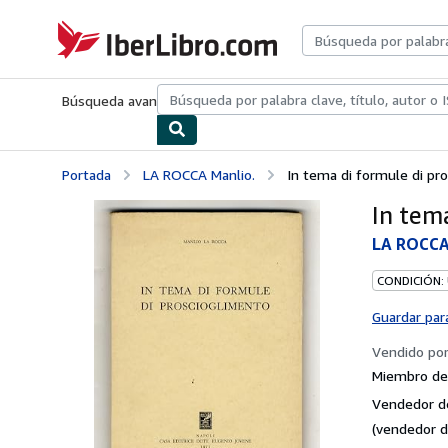
Pasar al contenido principal
IberLibro.com
Búsqueda avanzada
Colecciones
Libros antiguos
Arte y colecc
Portada
LA ROCCA Manlio.
In tema di formule di pr
In tem
LA ROCCA
CONDICIÓN:
Guardar par
Vendido po
Miembro de 
Vendedor d
(vendedor d