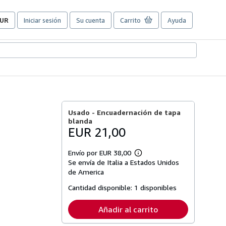
UR
Iniciar sesión
Su cuenta
Carrito
Ayuda
referencias
e
ompra
el
itio.
Usado -
Encuadernación de tapa
blanda
EUR 21,00
Envío por EUR 38,00
Más
Se envía de Italia a Estados Unidos
información
sobre
de America
las
tarifas
Cantidad disponible:
1 disponibles
de
envío
Añadir al carrito