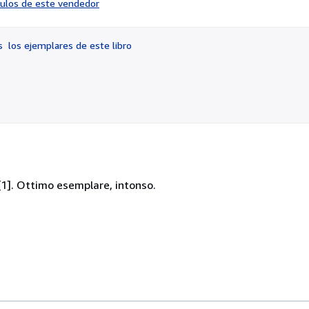
ículos de este vendedor
vendedor:
5
de
os
los ejemplares de este libro
5
estrellas
, [1]. Ottimo esemplare, intonso.