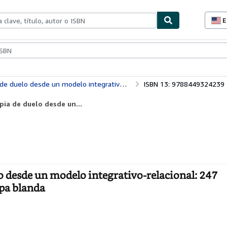
E
P
d
c
ionismo
Vendedores
Comenzar a vender
d
s
 integrativo-relacional: 247 (Psicología Psiquiatría Psicoterapia)
ISBN 13: 9788449324239
pia de duelo desde un...
lo desde un modelo integrativo-relacional: 247
apa blanda