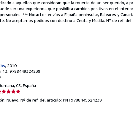
dicado a aquellos que consideran que la muerte de un ser querido, a p
uede ser una experiencia que posibilita cambios positivos en el interio
personales. *** Nota: Los envíos a España peninsular, Baleares y Canaria
te. No aceptamos pedidos con destino a Ceuta y Melilla.
Nº de ref. del
dós
, 2010
N 13: 9788449324239
s
 Burriana, CS, España
lificación
el
ión: Nuevo.
Nº de ref. del artículo: PNT9788449324239
endedor:
e
strellas