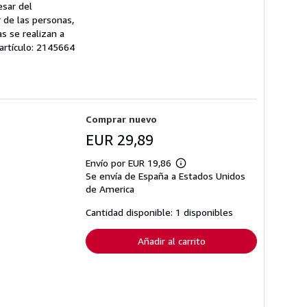
esar del
r de las personas,
s se realizan a
 artículo: 2145664
Comprar nuevo
EUR 29,89
Envío por EUR 19,86
Más
Se envía de España a Estados Unidos
información
sobre
de America
las
tarifas
Cantidad disponible: 1 disponibles
de
envío
Añadir al carrito