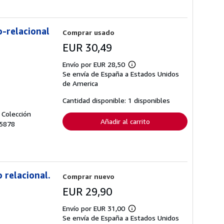
o-relacional
Comprar usado
EUR 30,49
Envío por EUR 28,50
Más
Se envía de España a Estados Unidos
información
sobre
de America
las
tarifas
Cantidad disponible: 1 disponibles
de
envío
 Colección
Añadir al carrito
25878
 relacional.
Comprar nuevo
EUR 29,90
Envío por EUR 31,00
Más
Se envía de España a Estados Unidos
información