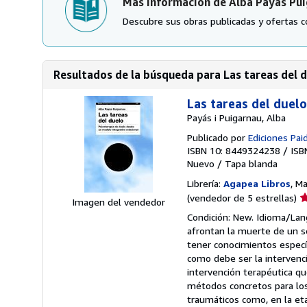
Más información de Alba Payás Pu
Descubre sus obras publicadas y ofertas c
Resultados de la búsqueda para Las tareas del d
Las tareas del duelo
Payás i Puigarnau, Alba
Publicado por
Ediciones Paid
ISBN 10: 8449324238
/
ISB
Nuevo
/
Tapa blanda
Librería:
Agapea Libros
, M
Ca
(vendedor de 5 estrellas)
Imagen del vendedor
d
Condición: New. Idioma/Lan
v
afrontan la muerte de un s
5
tener conocimientos específ
d
como debe ser la intervenc
5
intervención terapéutica qu
e
métodos concretos para los
traumáticos como, en la etap