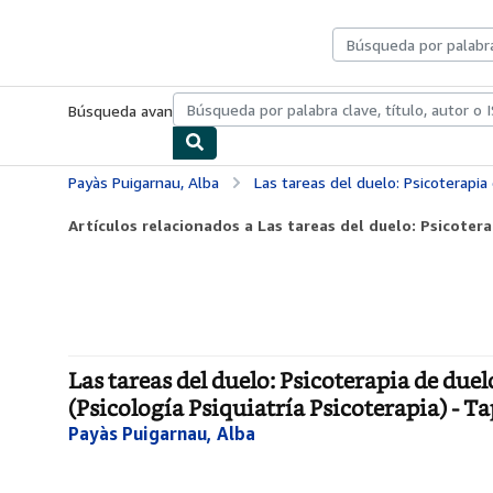
Pasar al contenido principal
IberLibro.com
Búsqueda avanzada
Colecciones
Libros antiguos
Arte y colecc
Payàs Puigarnau, Alba
Las tareas del duelo: Psicoterapia de duelo desde un modelo
Artículos relacionados a Las tareas del duelo: Psicotera
Las tareas del duelo: Psicoterapia de due
(Psicología Psiquiatría Psicoterapia) - T
Payàs Puigarnau, Alba