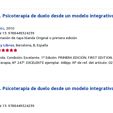
o. Psicoterapia de duelo desde un modelo integrativ
dós
, 2010
N 13: 9788449324239
nación de tapa blanda
Original o primera edición
 y Libros
, Barcelona, B, España
lificación
el
da. Condición: Excelente. 1ª Edición. PRIMERA EDICIÓN. FIRST EDITION.
endedor:
coterapia, Nº 247". EXCELENTE ejemplar. 448pp.
Nº de ref. del artículo: 0
e
strellas
. Psicoterapia de duelo desde un modelo integrativo
N 13: 9788449324239