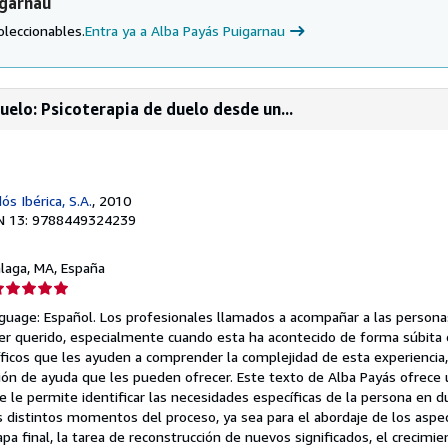
igarnau
oleccionables.
Entra ya a Alba Payás Puigarnau
uelo: Psicoterapia de duelo desde un...
ós Ibérica, S.A.
, 2010
N 13: 9788449324239
alaga, MA, España
lificación
el
guage: Español. Los profesionales llamados a acompañar a las persona
endedor:
er querido, especialmente cuando esta ha acontecido de forma súbita 
icos que les ayuden a comprender la complejidad de esta experiencia, 
e
ión de ayuda que les pueden ofrecer. Este texto de Alba Payás ofrece 
e le permite identificar las necesidades específicas de la persona en 
strellas
 distintos momentos del proceso, ya sea para el abordaje de los asp
a final, la tarea de reconstrucción de nuevos significados, el crecimie