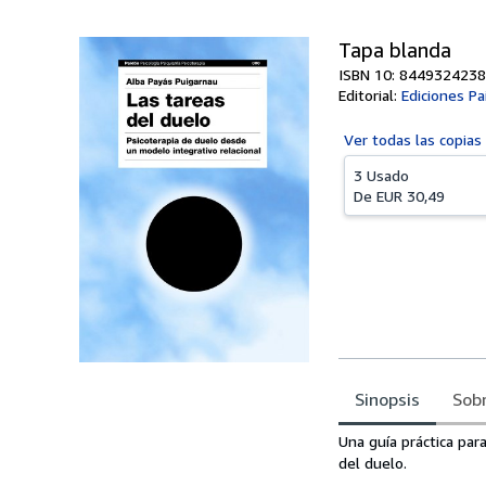
Tapa blanda
ISBN 10: 8449324238
Editorial:
Ediciones Pa
Ver todas las
copias
3 Usado
De
EUR 30,49
Sinopsis
Sobr
Sinopsis
Una guía práctica pa
del duelo.