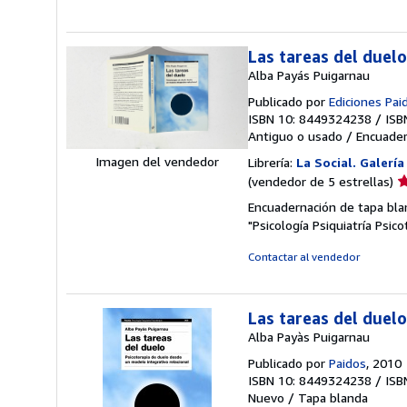
Las tareas del duel
Alba Payás Puigarnau
Publicado por
Ediciones Pai
ISBN 10: 8449324238
/
ISB
Antiguo o usado
/
Encuader
Imagen del vendedor
Librería:
La Social. Galería
Ca
(vendedor de 5 estrellas)
d
Encuadernación de tapa blan
v
"Psicología Psiquiatría Psi
5
d
Contactar al vendedor
5
e
Las tareas del duelo
Alba Payàs Puigarnau
Publicado por
Paidos
, 2010
ISBN 10: 8449324238
/
ISB
Nuevo
/
Tapa blanda