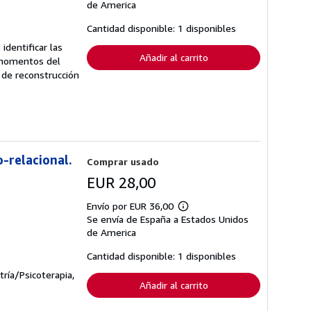
sobre
de America
las
tarifas
Cantidad disponible: 1 disponibles
de
envío
identificar las
Añadir al carrito
 momentos del
 de reconstrucción
-relacional.
Comprar usado
EUR 28,00
Envío por EUR 36,00
Más
Se envía de España a Estados Unidos
información
sobre
de America
las
tarifas
Cantidad disponible: 1 disponibles
de
envío
tría/Psicoterapia,
Añadir al carrito