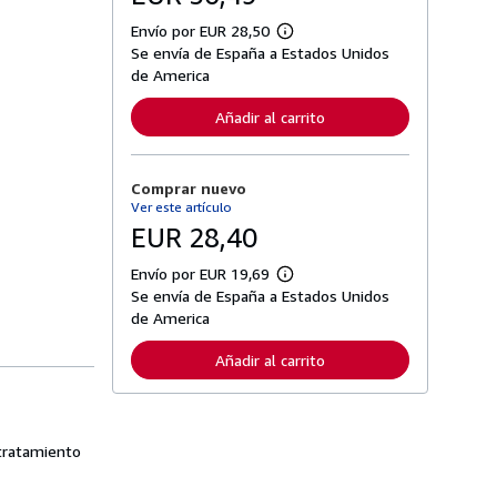
Envío por EUR 28,50
M
Se envía de España a Estados Unidos
á
s
de America
i
n
Añadir al carrito
f
o
r
m
Comprar nuevo
a
c
Ver este artículo
i
EUR 28,40
ó
n
s
Envío por EUR 19,69
M
o
Se envía de España a Estados Unidos
á
b
s
de America
r
i
e
n
l
Añadir al carrito
f
a
o
s
r
t
m
a
a
r
c
tratamiento
i
i
f
ó
a