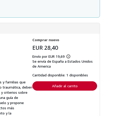
Comprar nuevo
EUR 28,40
Envío por EUR 19,69
Más
Se envía de España a Estados Unidos
información
sobre
de America
las
tarifas
Cantidad disponible: 1 disponibles
de
envío
s y familias que
Añadir al carrito
o traumática, deben
y criterios sobre
una guía de
duelo y propone
ectos más
nto y la