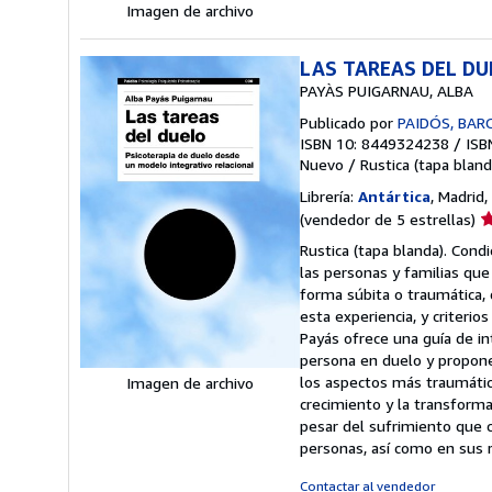
Imagen de archivo
LAS TAREAS DEL D
PAYÀS PUIGARNAU, ALBA
Publicado por
PAIDÓS, BAR
ISBN 10: 8449324238
/
ISB
Nuevo
/
Rustica (tapa bland
Librería:
Antártica
, Madrid,
Ca
(vendedor de 5 estrellas)
d
Rustica (tapa blanda). Cond
v
las personas y familias qu
5
forma súbita o traumática,
d
esta experiencia, y criteri
5
Payás ofrece una guía de in
e
persona en duelo y propone
los aspectos más traumático
Imagen de archivo
crecimiento y la transforma
pesar del sufrimiento que c
personas, así como en sus 
Contactar al vendedor