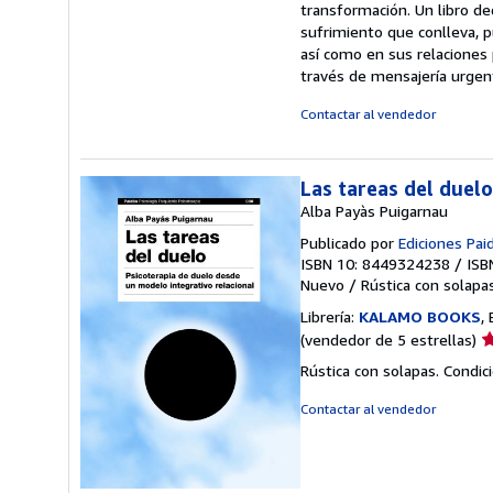
transformación. Un libro de
sufrimiento que conlleva, p
así como en sus relaciones 
través de mensajería urgen
Contactar al vendedor
Las tareas del duelo
Alba Payàs Puigarnau
Publicado por
Ediciones Pai
ISBN 10: 8449324238
/
ISB
Nuevo
/
Rústica con solapa
Librería:
KALAMO BOOKS
,
Ca
(vendedor de 5 estrellas)
d
Rústica con solapas. Condic
v
5
Contactar al vendedor
d
5
e