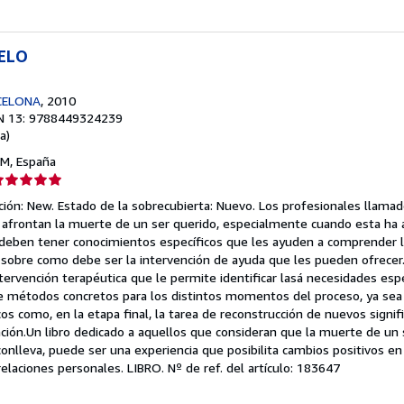
UELO
CELONA
, 2010
N 13: 9788449324239
a)
 M, España
lificación
el
ición: New. Estado de la sobrecubierta: Nuevo. Los profesionales llama
endedor:
e afrontan la muerte de un ser querido, especialmente cuando esta ha 
 deben tener conocimientos específicos que les ayuden a comprender 
e
os sobre como debe ser la intervención de ayuda que les pueden ofrecer
tervención terapéutica que le permite identificar lasá necesidades espe
strellas
 métodos concretos para los distintos momentos del proceso, ya sea 
s como, en la etapa final, la tarea de reconstrucción de nuevos signifi
ción.Un libro dedicado a aquellos que consideran que la muerte de un 
onlleva, puede ser una experiencia que posibilita cambios positivos en e
relaciones personales. LIBRO.
Nº de ref. del artículo: 183647