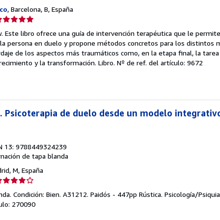
co
, Barcelona, B, España
lificación
el
. Este libro ofrece una guía de intervención terapéutica que le permite 
endedor:
 la persona en duelo y propone métodos concretos para los distintos
rdaje de los aspectos más traumáticos como, en la etapa final, la tarea
e
crecimiento y la transformación. Libro.
Nº de ref. del artículo: 9672
strellas
o. Psicoterapia de duelo desde un modelo integrativo
N 13: 9788449324239
nación de tapa blanda
drid, M, España
lificación
el
da. Condición: Bien. A31212. Paidós - 447pp Rústica. Psicología/Psiquia
endedor:
culo: 270090
e