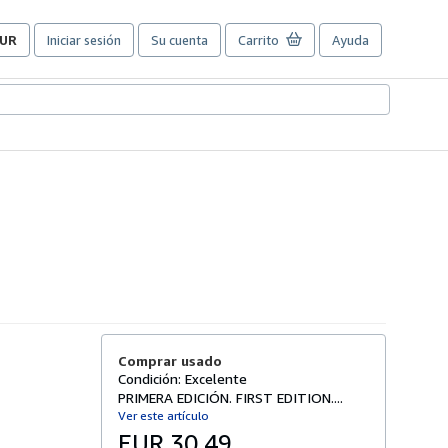
UR
Iniciar sesión
Su cuenta
Carrito
Ayuda
referencias
e
ompra
el
itio.
Comprar usado
Condición: Excelente
PRIMERA EDICIÓN. FIRST EDITION....
Ver este artículo
EUR 30,49