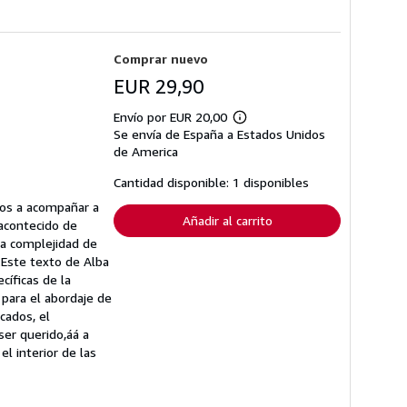
Comprar nuevo
EUR 29,90
Envío por EUR 20,00
Más
Se envía de España a Estados Unidos
información
sobre
de America
las
tarifas
Cantidad disponible: 1 disponibles
de
envío
dos a acompañar a
Añadir al carrito
acontecido de
la complejidad de
.Este texto de Alba
cíficas de la
para el abordaje de
cados, el
ser querido,áá a
l interior de las