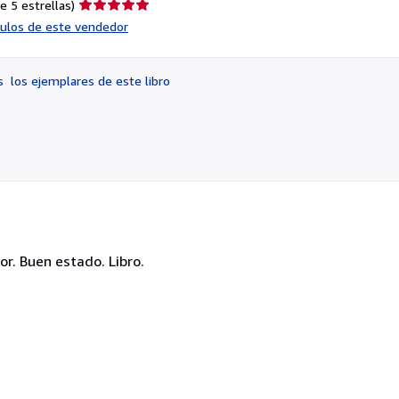
Calificación
e 5 estrellas)
del
ículos de este vendedor
vendedor:
5
de
os
los ejemplares de este libro
5
estrellas
or. Buen estado. Libro.