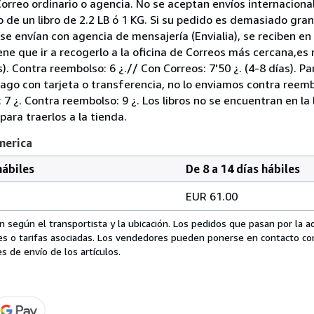
Correo ordinario o agencia. No se aceptan envíos internaciona
o de un libro de 2.2 LB ó 1 KG. Si su pedido es demasiado gra
 envían con agencia de mensajería (Envialia), se reciben en l
iene que ir a recogerlo a la oficina de Correos más cercana,es 
). Contra reembolso: 6 ¿.// Con Correos: 7'50 ¿. (4-8 días). Pa
ago con tarjeta o transferencia, no lo enviamos contra reemb
: 7 ¿. Contra reembolso: 9 ¿. Los libros no se encuentran en la 
ara traerlos a la tienda.
merica
hábiles
De 8 a 14 días hábiles
EUR 61.00
 según el transportista y la ubicación. Los pedidos que pasan por la 
es o tarifas asociadas. Los vendedores pueden ponerse en contacto co
s de envío de los artículos.