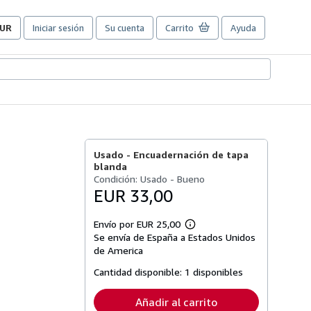
UR
Iniciar sesión
Su cuenta
Carrito
Ayuda
referencias
e
ompra
el
itio.
Usado -
Encuadernación de tapa
blanda
Condición: Usado - Bueno
EUR 33,00
Envío por EUR 25,00
Más
Se envía de España a Estados Unidos
información
sobre
de America
las
tarifas
Cantidad disponible:
1 disponibles
de
envío
Añadir al carrito