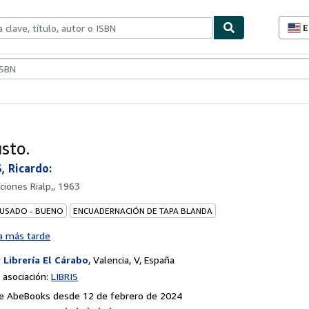
E
P
d
c
ionismo
Vendedores
Comenzar a vender
d
s
sto.
 Ricardo:
iciones Rialp,, 1963
 USADO - BUENO
ENCUADERNACIÓN DE TAPA BLANDA
a más tarde
r
Librería El Cárabo
,
Valencia, V, España
asociación:
LIBRIS
e AbeBooks desde 12 de febrero de 2024