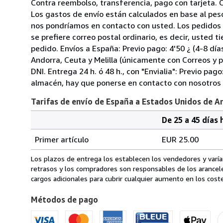
Contra reembolso, transferencia, pago con tarjeta. 
Los gastos de envío están calculados en base al pes
nos pondríamos en contacto con usted. Los pedidos se
se prefiere correo postal ordinario, es decir, usted t
pedido. Envíos a España: Previo pago: 4'50 ¿ (4-8 días
Andorra, Ceuta y Melilla (únicamente con Correos y p
DNI. Entrega 24 h. ó 48 h., con "Envialia": Previo pago
almacén, hay que ponerse en contacto con nosotros p
Tarifas de envío de España a Estados Unidos de A
De 25 a 45 días 
Cantidad
Tarifas
del
Primer artículo
EUR 25.00
pedido
de
envío
Los plazos de entrega los establecen los vendedores y varían
de
retrasos y los compradores son responsables de los arancel
España
cargos adicionales para cubrir cualquier aumento en los coste
a
Métodos de pago
Estados
Unidos
de