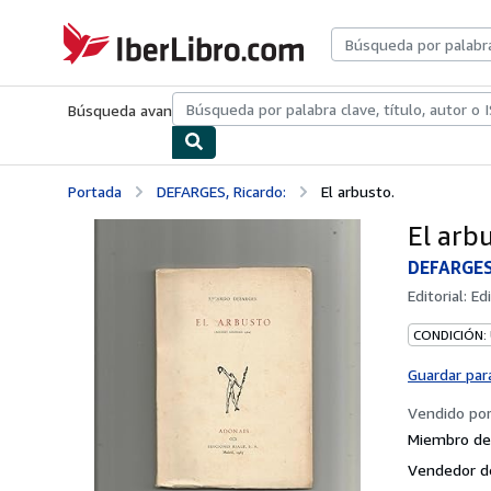
Pasar al contenido principal
IberLibro.com
Búsqueda avanzada
Colecciones
Libros antiguos
Arte y colecc
Portada
DEFARGES, Ricardo:
El arbusto.
El arbu
DEFARGES,
Editorial:
Ed
CONDICIÓN:
Guardar par
Vendido po
Miembro de 
Vendedor d