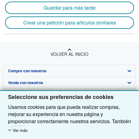
Guardar para más tarde
Crear una petición para artículos similares
VOLVER AL INICIO
Compre con nosotros
Venda con nosotros
Búsqueda avanzada
Sobre nosotros
Colecciones
Comenzar a vender
Seleccione sus preferencias de cookies
Usamos cookies para que pueda realizar compras,
Obtener Ayuda
Mi cuenta
Únase a nuestro programa de afiliados
Sobre IberLibro
mejorar su experiencia en nuestra página y
Otras compañías de AbeBooks
Mis pedidos
Recomiende un vendedor
Medios
Preguntas frecuentes y guías
proporcionar correctamente nuestros servicios. También
utilizamos cookies para comprender el modo en que los
Siga a IberLibro
Ver carrito
Empleo
Atención al Cliente
AbeBooks.com
Ver más
clientes utilizan nuestros servicios (por ejemplo,