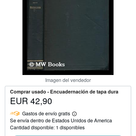
CERRAR
Imagen del vendedor
Comprar usado -
Encuadernación de tapa dura
EUR 42,90
Precio
EUR
Gastos de envío gratis
42,90
Más
Se envía dentro de Estados Unidos de America
información
sobre
Cantidad disponible: 1 disponibles
las
tarifas