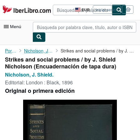
Pasar al contenido principal
IberLibro.com
EUR
Iniciar sesión
Preferencias
de
compra
Menú
del
sitio.
Mi cuenta
Portada
Nicholson, J. Shield.
Strikes and social problems / by J. Shield Nicholson
Strikes and social problems / by J. Shield
Consultar mis pedidos
Nicholson (Encuadernación de tapa dura)
Búsqueda avanzada
Nicholson, J. Shield.
Editorial:
London : Black, 1896
Colecciones
Original o primera edición
Libros antiguos
Arte y coleccionismo
Vendedores
Comenzar a vender
Ayuda