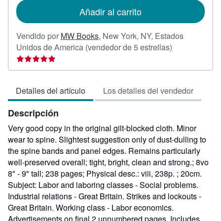
de
Añadir al carrito
envío
Vendido por
MW Books
,
New York, NY, Estados
Calificación
Unidos de America
(vendedor de 5 estrellas)
del
vendedor:
5
Detalles del artículo
Los detalles del vendedor
de
5
Descripción
estrellas
Very good copy in the original gilt-blocked cloth. Minor
wear to spine. Slightest suggestion only of dust-dulling to
the spine bands and panel edges. Remains particularly
well-preserved overall; tight, bright, clean and strong.; 8vo
8" - 9" tall; 238 pages; Physical desc.: viii, 238p. ; 20cm.
Subject: Labor and laboring classes - Social problems.
Industrial relations - Great Britain. Strikes and lockouts -
Great Britain. Working class - Labor economics.
Advertisements on final 2 unnumbered pages. Includes