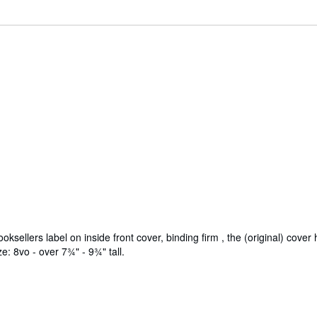
booksellers label on inside front cover, binding firm , the (original) co
ize: 8vo - over 7¾" - 9¾" tall.