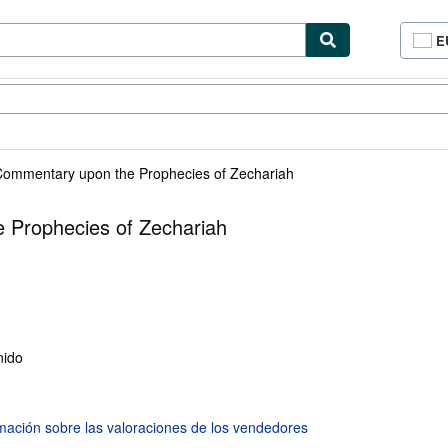
E
P
d
c
cionismo
Vendedores
Comenzar a vender
d
si
Commentary upon the Prophecies of Zechariah
 Prophecies of Zechariah
nido