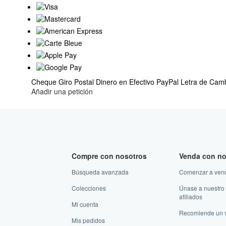
a
Estados
Unidos
de
America
Cheque
Giro Postal
Dinero en Efectivo
PayPal
Letra de Cam
Añadir una petición
Compre con nosotros
Venda con no
Búsqueda avanzada
Comenzar a ven
Colecciones
Únase a nuestro
afiliados
Mi cuenta
Recomiende un 
Mis pedidos