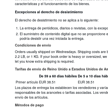
características y el funcionamiento de los bienes.
Excepciones al derecho de desistimiento
El derecho de desistimiento no se aplica a lo siguiente:
La entrega de periódicos, diarios o revistas, con la excep
El suministro de contenido digital que no se proporcione
podría desistir una vez iniciada la entrega.
Condiciones de envío
Orders usually shipped on Wednesdays. Shipping costs are
2.2 LB, or 1 KG. If your book order is heavy or oversized, we
let you know extra shipping is required.
Tarifas de envío de Reino Unido a Estados Unidos de A
De 59 a 60 días hábiles
De 5 a 10 días háb
Cantidad
Tarifas
Primer artículo
EUR 38.51
EUR 38.51
del
de
pedido
Los plazos de entrega los establecen los vendedores y varía
envío
responsables de los aranceles o tarifas asociadas. Los vend
de
envío de los artículos.
Reino
Unido
Métodos de pago