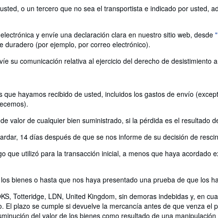
ted, o un tercero que no sea el transportista e indicado por usted, adqu
electrónica y envíe una declaración clara en nuestro sitio web, desde
e duradero (por ejemplo, por correo electrónico).
víe su comunicación relativa al ejercicio del derecho de desistimiento 
 que hayamos recibido de usted, incluidos los gastos de envío (excepto
recemos).
 valor de cualquier bien suministrado, si la pérdida es el resultado d
rdar, 14 días después de que se nos informe de su decisión de rescind
 que utilizó para la transacción inicial, a menos que haya acordado ex
os bienes o hasta que nos haya presentado una prueba de que los ha 
 Totteridge, LDN, United Kingdom, sin demoras indebidas y, en cualq
. El plazo se cumple si devuelve la mercancía antes de que venza el p
sminución del valor de los bienes como resultado de una manipulación di