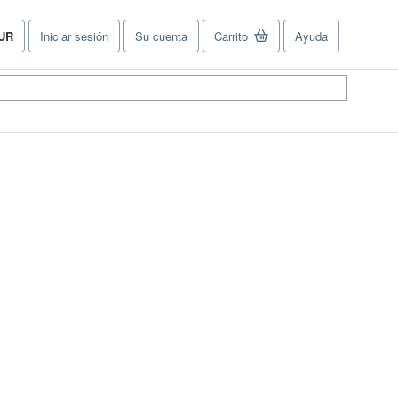
UR
Iniciar sesión
Su cuenta
Carrito
Ayuda
referencias
e
ompra
el
tio.