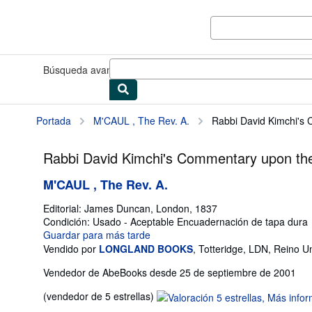
Pasar al contenido principal
IberLibro.com
Búsqueda avanzada
Colecciones
Libros antiguos
Arte y colec
Portada
M'CAUL , The Rev. A.
Rabbi David Kimchi's 
Rabbi David Kimchi's Commentary upon the
M'CAUL , The Rev. A.
Editorial:
James Duncan, London, 1837
Condición: Usado - Aceptable
Encuadernación de tapa dura
Guardar para más tarde
Vendido por
LONGLAND BOOKS
,
Totteridge, LDN, Reino U
Vendedor de AbeBooks desde 25 de septiembre de 2001
Calificación
(vendedor de 5 estrellas)
del