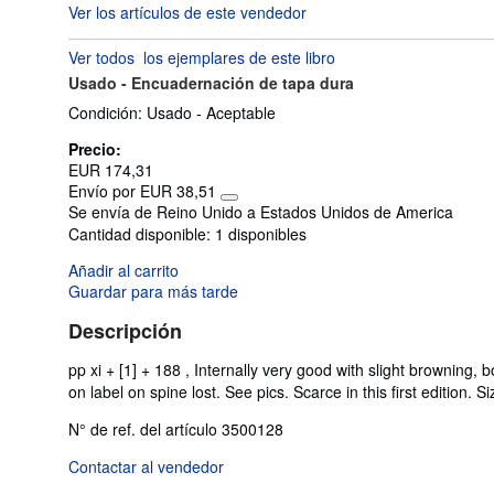
Ver los artículos de este vendedor
vendedor:
5
Ver todos
los ejemplares de este libro
de
Usado -
Encuadernación de tapa dura
5
estrellas
Condición: Usado - Aceptable
Precio:
EUR 174,31
Envío por EUR 38,51
Más
Se envía de Reino Unido a Estados Unidos de America
información
Cantidad disponible:
1 disponibles
sobre
las
Añadir al carrito
tarifas
de
Guardar para más tarde
envío
Descripción
pp xi + [1] + 188 , Internally very good with slight browning, 
on label on spine lost. See pics. Scarce in this first edition. S
N° de ref. del artículo 3500128
Contactar al vendedor