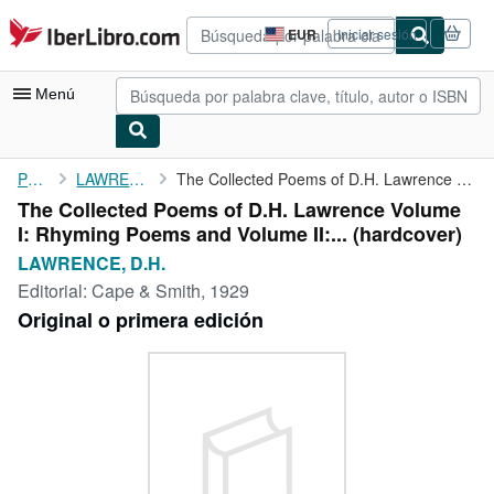
Pasar al contenido principal
IberLibro.com
EUR
Iniciar sesión
Preferencias
de
compra
Menú
del
sitio.
Mi cuenta
Portada
LAWRENCE, D.H.
The Collected Poems of D.H. Lawrence Volume I: Rhyming Poems and...
The Collected Poems of D.H. Lawrence Volume
Consultar mis pedidos
I: Rhyming Poems and Volume II:... (hardcover)
Búsqueda avanzada
LAWRENCE, D.H.
Editorial:
Cape & Smith, 1929
Colecciones
Original o primera edición
Libros antiguos
Arte y coleccionismo
Vendedores
Comenzar a vender
Ayuda