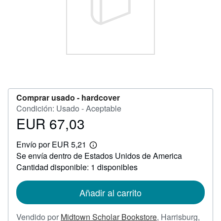
CERRAR
Comprar usado -
hardcover
Condición: Usado - Aceptable
EUR 67,03
Precio
EUR
Envío por EUR 5,21
67,03
Más
Se envía dentro de Estados Unidos de America
información
sobre
Cantidad disponible: 1 disponibles
las
tarifas
de
Añadir al carrito
envío
Vendido por
Midtown Scholar Bookstore
,
Harrisburg,