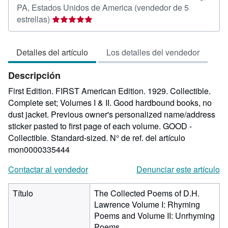
PA, Estados Unidos de America
(vendedor de 5
Calificación
estrellas)
del
vendedor:
Detalles del artículo
Los detalles del vendedor
5
de
Descripción
5
estrellas
First Edition. FIRST American Edition. 1929. Collectible.
Complete set; Volumes I & II. Good hardbound books, no
dust jacket. Previous owner's personalized name/address
sticker pasted to first page of each volume. GOOD -
Collectible. Standard-sized.
N° de ref. del artículo
mon0000335444
Contactar al vendedor
Denunciar este artículo
Título
The Collected Poems of D.H.
Lawrence Volume I: Rhyming
Poems and Volume II: Unrhyming
Poems