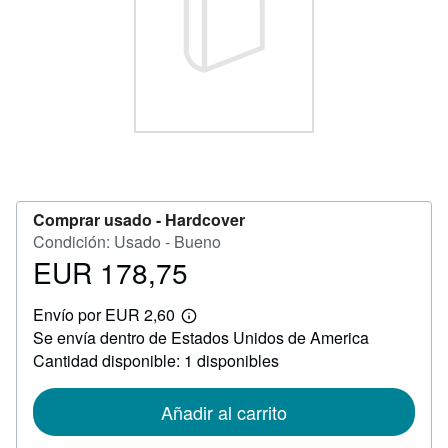
CERRAR
Comprar usado -
Hardcover
Condición: Usado - Bueno
EUR 178,75
Precio
EUR
Envío por EUR 2,60
178,75
Más
Se envía dentro de Estados Unidos de America
información
sobre
Cantidad disponible: 1 disponibles
las
tarifas
de
Añadir al carrito
envío