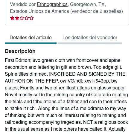
Vendido por
Ethnographics
,
Georgetown, TX,
Calif
Estados Unidos de America
(vendedor de 2 estrellas)
del
vend
2
Detalles del artículo
Los detalles del vendedor
de
5
Descripción
estre
First Edition; 8vo green cloth with front cover and spine
decoration and lettering in gilt and brown. Top edge gilt.
Spine titles dimmed, INSCRIBED AND SIGNED BY THE
AUTHOR ON THE FFEP. ow VG/ndj: xxvi+543pp, bw
plates, Frontis and two other illustrations on glossy paper.
Novel mostly set in the mining country of Colorado relating
the trials and tribulations of a father and son in their efforts
to 'strike it rich'. Along the lines of a melodrama to my way
of thinking but with much of interest relating to mining and
railroading accompanying tragedies. NOT a religious book
in the usual sense as I note others have called it. Actually