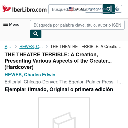
Pasar al contenido principal
IberLibro.com
EUR
Iniciar sesión
Preferencias
de
compra
Menú
del
sitio.
Mi cuenta
Portada
HEWES, Charles Edwin
THE THEATRE TERRIBLE: A Creation, Presenting Various Aspects of ...
THE THEATRE TERRIBLE: A Creation,
Consultar mis pedidos
Presenting Various Aspects of the Greater...
Búsqueda avanzada
(Hardcover)
HEWES, Charles Edwin
Colecciones
Editorial:
Chicago-Denver: The Egerton-Palmer Press, 1910
Libros antiguos
Ejemplar firmado, Original o primera edición
Arte y coleccionismo
Vendedores
Comenzar a vender
Ayuda