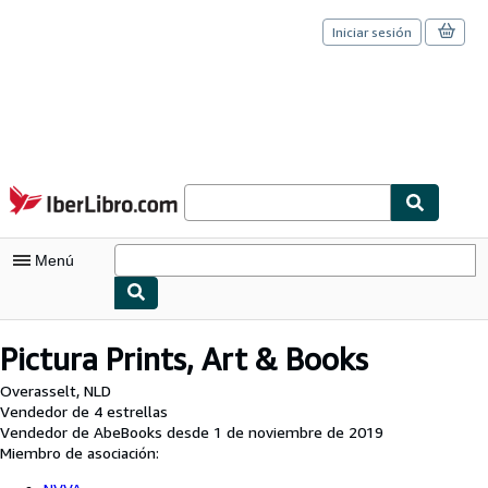
Iniciar sesión
Pasar al contenido principal
IberLibro.com
Menú
Mi cuenta
Pictura Prints, Art & Books
Consultar mis pedidos
Overasselt, NLD
Vendedor de 4 estrellas
Cerrar sesión
Vendedor de AbeBooks desde 1 de noviembre de 2019
Miembro de asociación:
Búsqueda avanzada