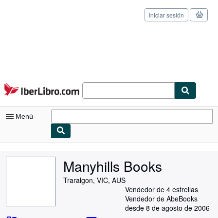
Iniciar sesión
Pasar al contenido principal
IberLibro.com
Menú
Mi cuenta
Manyhills Books
Consultar mis pedidos
Traralgon, VIC, AUS
Cerrar sesión
Vendedor de 4 estrellas
Vendedor de AbeBooks
Búsqueda avanzada
desde 8 de agosto de 2006