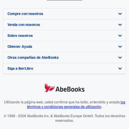
Compre con nosotros
Venda con nosotros
Búsqueda avanzada
Sobre nosotros
Colecciones
Comenzar a vender
Obtener Ayuda
Mi cuenta
Únase a nuestro programa de afiliados
Sobre IberLibro
Otras compañías de AbeBooks
Mis pedidos
Recomiende un vendedor
Medios
Preguntas frecuentes y guías
Siga a IberLibro
Ver carrito
Empleo
Atención al Cliente
AbeBooks.com
Política de Privacidad
AbeBooks.co.uk
Preferencias de cookies
AbeBooks.de
Aviso de cookies
AbeBooks.fr
Utilizando la página web, usted confirma que ha leído, entendido y acepta
los
términos y condiciones generales de utilización
.
Accesibilidad
AbeBooks.it
© 1996 - 2026 AbeBooks Inc. & AbeBooks Europe GmbH. Todos los derechos
reservados.
AbeBooks Aus/NZ