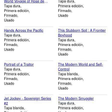
World Voyage of Rose de
Tapa dura
Freycinet in the Corvette
Tapa dura
Primera edición
Uranie 1817-1820
Primera edición
Firmado
Firmado
Usado
Usado
Hands Across the Pacific
This Stubborn Soil : A Frontier
Tapa dura
Boyhood
Primera edición
Tapa dura
Firmado
Primera edición
Usado
Firmado
Usado
Portrait of a Traitor
The Modern World and Self-
Tapa dura
Control
Primera edición
Tapa blanda
Firmado
Primera edición
Usado
Firmado
Usado
Jet Jockey - Sovereign Series
The Modern Smuggler
#2
Tapa dura
Tapa blanda
Primera edición