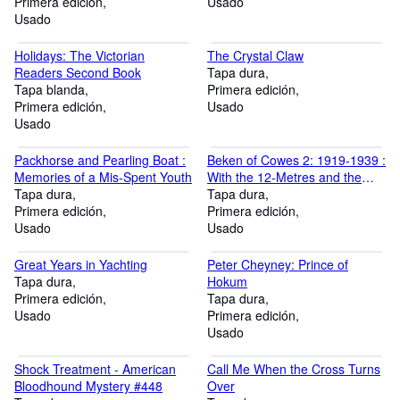
Primera edición
Usado
Usado
Holidays: The Victorian
The Crystal Claw
Readers Second Book
Tapa dura
Tapa blanda
Primera edición
Primera edición
Usado
Usado
Packhorse and Pearling Boat :
Beken of Cowes 2: 1919-1939 :
Memories of a Mis-Spent Youth
With the 12-Metres and the
Tapa dura
America's Cup and One
Tapa dura
Primera edición
Designs and the Metre Boats
Primera edición
Usado
Usado
Great Years in Yachting
Peter Cheyney: Prince of
Tapa dura
Hokum
Primera edición
Tapa dura
Usado
Primera edición
Usado
Shock Treatment - American
Call Me When the Cross Turns
Bloodhound Mystery #448
Over