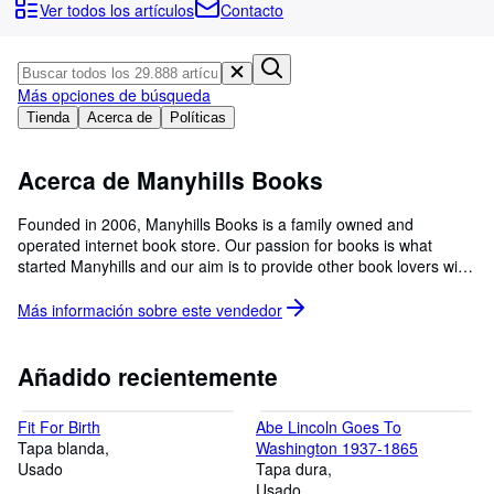
Colecciones
Ver todos los artículos
Contacto
Libros antiguos
Arte y coleccionismo
Más opciones de búsqueda
Vendedores
Tienda
Acerca de
Políticas
Comenzar a vender
Acerca de Manyhills Books
Ayuda
Founded in 2006, Manyhills Books is a family owned and
CERRAR
operated internet book store. Our passion for books is what
started Manyhills and our aim is to provide other book lovers with
their sought after item in a helpful and friendly manner. Feel free
to browse through our fully categorized inventory of new and
Más información sobre este
vendedor
used books including science fiction, fantasy, romance, historical,
crime, biographies, childrens books and rare, hard-to-find and
collectible books. Manyhills Books is a long time member of
Añadido recientemente
BookPeople (Australian Book Sellers Association) and is a 2023
winner of the Quality Business Award.
Fit For Birth
Abe Lincoln Goes To
Tapa blanda
Washington 1937-1865
Usado
Tapa dura
Usado