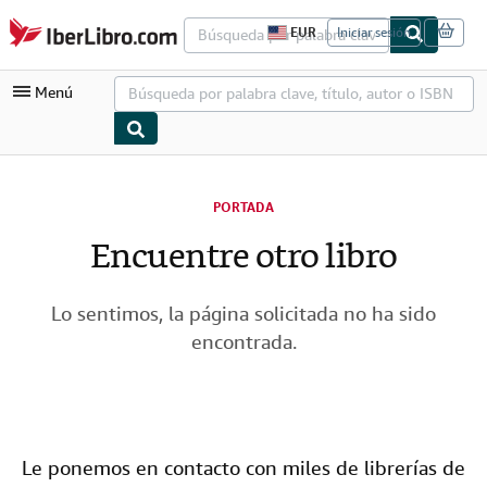
Pasar al contenido principal
IberLibro.com
EUR
Iniciar sesión
P
r
e
Menú
f
e
r
e
n
Mi cuenta
c
i
PORTADA
Consultar mis pedidos
a
s
Encuentre otro libro
Búsqueda avanzada
d
e
Colecciones
c
o
Lo sentimos, la página solicitada no ha sido
Libros antiguos
m
encontrada.
p
Arte y coleccionismo
r
a
d
Vendedores
e
l
Comenzar a vender
s
Le ponemos en contacto con miles de librerías de
i
Ayuda
t