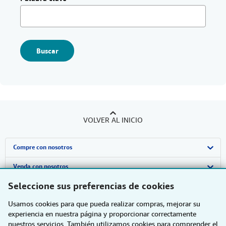
Buscar
VOLVER AL INICIO
Compre con nosotros
Búsqueda avanzada
Venda con nosotros
Seleccione sus preferencias de cookies
Colecciones
Comenzar a vender
Sobre nosotros
Usamos cookies para que pueda realizar compras, mejorar su
Mi cuenta
Únase a nuestro programa de afiliados
Sobre IberLibro
Obtener Ayuda
experiencia en nuestra página y proporcionar correctamente
nuestros servicios. También utilizamos cookies para comprender el
Mis pedidos
Recomiende un vendedor
Medios
Preguntas frecuentes y guías
Otras compañías de AbeBooks