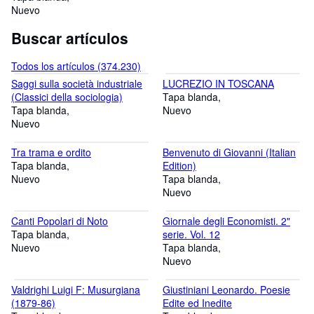
disinformazione
Nuevo
Buscar artículos
Todos los artículos (374.230)
Saggi sulla società industriale
LUCREZIO IN TOSCANA
(Classici della sociologia)
Tapa blanda
Tapa blanda
Nuevo
Nuevo
Tra trama e ordito
Benvenuto di Giovanni (Italian
Tapa blanda
Edition)
Nuevo
Tapa blanda
Nuevo
Canti Popolari di Noto
Giornale degli Economisti. 2"
Tapa blanda
serie. Vol. 12
Nuevo
Tapa blanda
Nuevo
Valdrighi Luigi F: Musurgiana
Giustiniani Leonardo. Poesie
(1879-86)
Edite ed Inedite