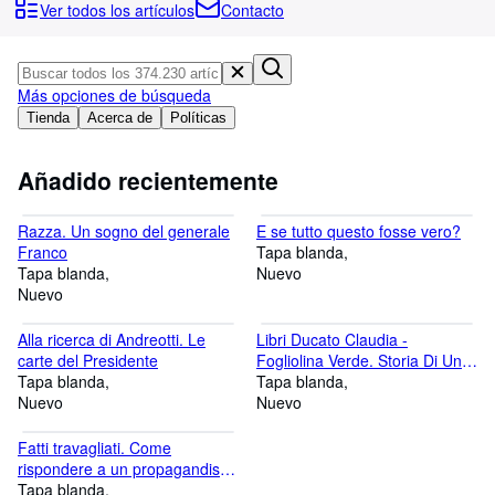
Colecciones
Ver todos los artículos
Contacto
Libros antiguos
Arte y coleccionismo
Más opciones de búsqueda
Vendedores
Tienda
Acerca de
Políticas
Comenzar a vender
Añadido recientemente
Ayuda
Razza. Un sogno del generale
E se tutto questo fosse vero?
CERRAR
Franco
Tapa blanda
Tapa blanda
Nuevo
Nuevo
Alla ricerca di Andreotti. Le
Libri Ducato Claudia -
carte del Presidente
Fogliolina Verde. Storia Di Una
Tapa blanda
Partenza
Tapa blanda
Nuevo
Nuevo
Fatti travagliati. Come
rispondere a un propagandista
filorusso e difendersi dalla
Tapa blanda