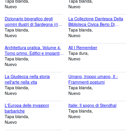
Tapa blanda
Tapa blanda
Nuevo
Nuevo
Dizionario biografico degli
La Collezione Dantesca Della
uomini illustri di Sardegna (rist.
Biblioteca Civica Berio Di
anast. Torino, 1837-38)
Tapa blanda
Genova
Tapa blanda
Nuevo
Nuevo
Architettura pratica. Volume 4.
All I Remember
Tomo primo. Edifici e impianti
Tapa dura
per lo sport.
Tapa blanda
Nuevo
Nuevo
La Giudecca nella storia
Umano, troppo umano, II -
nell'arte nella vita
Frammenti postumi
Tapa blanda
Tapa blanda
Nuevo
Nuevo
L'Europa delle invasioni
Italie: Il sogno di Stendhal
barbariche
Tapa blanda
Tapa blanda
Nuevo
Nuevo