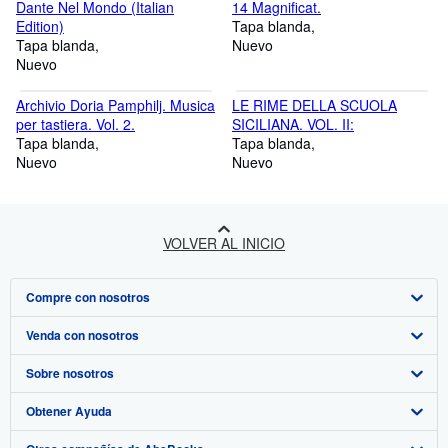
Dante Nel Mondo (Italian
14 Magnificat.
Edition)
Tapa blanda
Tapa blanda
Nuevo
Nuevo
Archivio Doria Pamphilj. Musica
LE RIME DELLA SCUOLA
per tastiera. Vol. 2.
SICILIANA. VOL. II:
Tapa blanda
Tapa blanda
Nuevo
Nuevo
VOLVER AL INICIO
Compre con nosotros
Venda con nosotros
Búsqueda avanzada
Sobre nosotros
Colecciones
Comenzar a vender
Obtener Ayuda
Mi cuenta
Únase a nuestro programa de afiliados
Sobre IberLibro