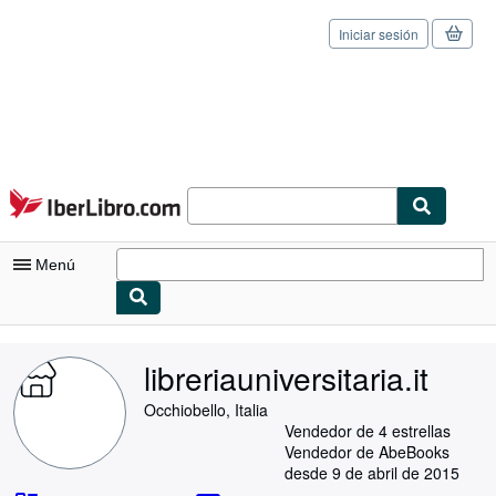
Iniciar sesión
Pasar al contenido principal
IberLibro.com
Menú
Mi cuenta
libreriauniversitaria.it
Consultar mis pedidos
Occhiobello, Italia
Cerrar sesión
Vendedor de 4 estrellas
Vendedor de AbeBooks
Búsqueda avanzada
desde 9 de abril de 2015