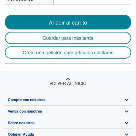
Añadir al carrito
Guardar para más tarde
Crear una petición para artículos similares
VOLVER AL INICIO
Compre con nosotros
Venda con nosotros
Búsqueda avanzada
Sobre nosotros
Colecciones
Comenzar a vender
Obtener Ayuda
Mi cuenta
Únase a nuestro programa de afiliados
Sobre IberLibro