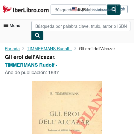
Pasar al contenido principal
IberLibro.com
EUR
Iniciar sesión
Preferencias
de
compra
Menú
del
sitio.
Mi cuenta
Portada
TIMMERMANS Rudolf -
Gli eroi dell'Alcazar.
Gli eroi dell'Alcazar.
Consultar mis pedidos
TIMMERMANS Rudolf -
Búsqueda avanzada
Año de publicación:
1937
Colecciones
Libros antiguos
Arte y coleccionismo
Vendedores
Comenzar a vender
Ayuda