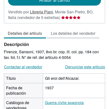
Vendido por
Libreria Piani
,
Monte San Pietro, BO,
Calificación
Italia
(vendedor de 5 estrellas)
del
vendedor:
Detalles del artículo
Los detalles del vendedor
5
de
Descripción
5
estrellas
Firenze, Sansoni, 1937, 8vo br. cop. ill. col. pp. 184 con
tav. fot. f.t.
N° de ref. del artículo 4-5054
Contactar al vendedor
Denunciar este artículo
Título
Gli eroi dell'Alcazar.
Fecha de
1937
publicación
Catálogos de
Guerra civile spagnola
vendedores