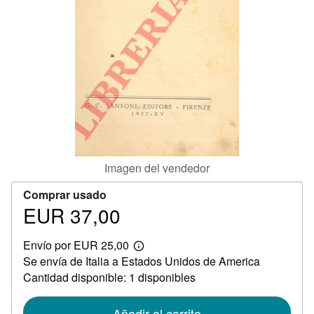
CERRAR
Imagen del vendedor
Comprar usado
EUR 37,00
Precio
EUR
Envío por EUR 25,00
37,00
Más
Se envía de Italia a Estados Unidos de America
información
sobre
Cantidad disponible: 1 disponibles
las
tarifas
de
Añadir al carrito
envío