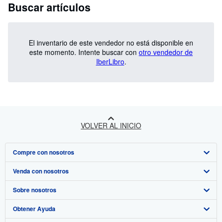
Buscar artículos
El inventario de este vendedor no está disponible en
este momento.
Intente buscar con
otro vendedor de
IberLibro
.
VOLVER AL INICIO
Compre con nosotros
Venda con nosotros
Búsqueda avanzada
Sobre nosotros
Colecciones
Comenzar a vender
Obtener Ayuda
Mi cuenta
Únase a nuestro programa de afiliados
Sobre IberLibro