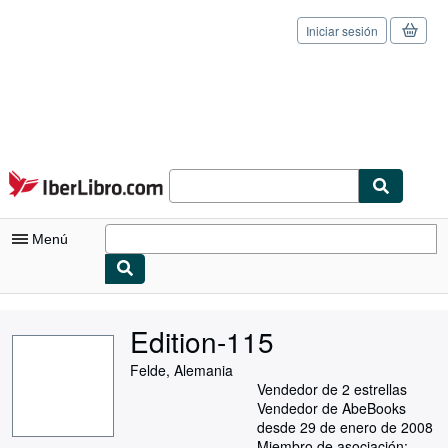
Iniciar sesión
Pasar al contenido principal
IberLibro.com
Menú
Mi cuenta
Edition-115
Consultar mis pedidos
Felde, Alemania
Cerrar sesión
Vendedor de 2 estrellas
Vendedor de AbeBooks
Búsqueda avanzada
desde 29 de enero de 2008
Miembro de asociación: