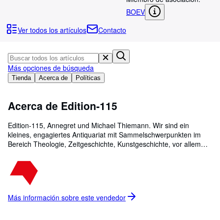
Colecciones
BOEV
Libros antiguos
Ver todos los artículos
Contacto
Arte y coleccionismo
Vendedores
Más opciones de búsqueda
Comenzar a vender
Tienda
Acerca de
Políticas
Ayuda
Acerca de Edition-115
CERRAR
Edition-115, Annegret und Michael Thiemann. Wir sind ein
kleines, engagiertes Antiquariat mit Sammelschwerpunkten im
Bereich Theologie, Zeitgeschichte, Kunstgeschichte, vor allem
aber im Bereich Kinderbuch - Bilderbuch.Unser Firmensitz in der
Nähe von Kiel hat sich zum Geheimtipp unter Sammlern
entwickelt, die einen präzisen Service und ein breitgefächertes
Titelangebot zu schätzen wissen.Unser Wahlspruch lautet:
"Labore et constantia".
Más información sobre este
vendedor