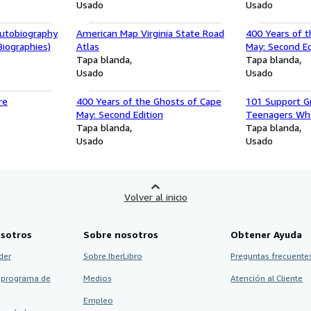
Usado
Usado
Autobiography
American Map Virginia State Road
400 Years of 
Biographies)
Atlas
May: Second Ed
Tapa blanda
Tapa blanda
Usado
Usado
re
400 Years of the Ghosts of Cape
101 Support Gr
May: Second Edition
Teenagers Who
Tapa blanda
Manual for Se
Tapa blanda
Usado
and Other Pro
Usado
Volver al inicio
sotros
Sobre nosotros
Obtener Ayuda
der
Sobre IberLibro
Preguntas frecuentes
 programa de
Medios
Atención al Cliente
Empleo