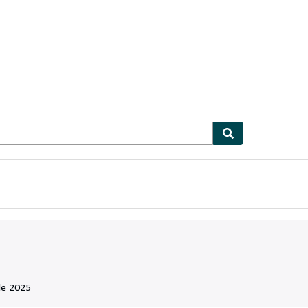
ionismo
Vendedores
Comenzar a vender
de 2025