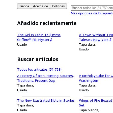
Tienda
Acerca de
Políticas
Más opciones de búsqued
Añadido recientemente
The Girl in Cabin 13 (Emma
A Town Without Tim
GriffinÂ® FBI Mystery)
Talese's New York â
Usado
Journalist's Greatest
Tapa dura
the City's Eccentric 
Usado
the 1950s to Today
Buscar artículos
Todos los artículos (31.759)
A History Of Icon Painting: Sources,
A Birthday Cake for 
Traditions, Present Day.
Washington
Tapa dura
Tapa dura
Usado
Usado
The New Illustrated Bible in Stories
Wings of Fire Boxset (
Tapa dura
Set
Usado
Tapa blanda