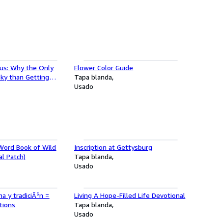
us: Why the Only
Flower Color Guide
sky than Getting
Tapa blanda
 Getting Jesus Wrong
Usado
 Word Book of Wild
Inscription at Gettysburg
l Patch)
Tapa blanda
Usado
na y tradiciÃ³n =
Living A Hope-Filled Life Devotional
itions
Tapa blanda
Usado