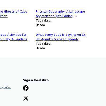
the Ghosts of Cape
Physical Geography: A Landscape
ition
Appreciation (8th Edition)
(Hardcover)
Tapa dura
Usado
oup Activities for
What Every Body Is Saying: An Ex-
 Bully: A Leader's
FBI Agent's Guide to Speed-
condary Educators
Reading People
Tapa dura
fessionals
Usado
Siga a IberLibro
 y guías