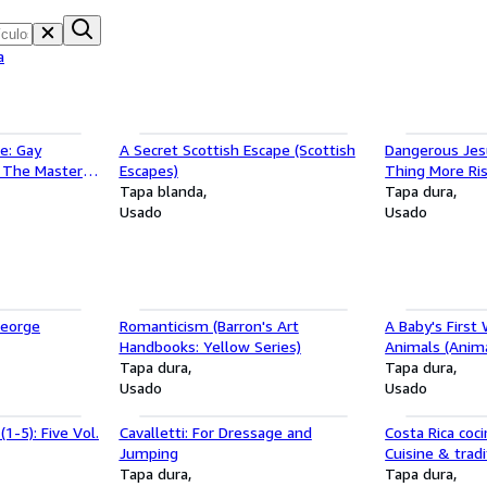
a
e: Gay
A Secret Scottish Escape (Scottish
Dangerous Jes
" The Master
Escapes)
Thing More Ri
 Reporting on
Tapa blanda
Jesus Right Is
Tapa dura
Characters from
Usado
Usado
George
Romanticism (Barron's Art
A Baby's First
Handbooks: Yellow Series)
Animals (Anima
Tapa dura
Tapa dura
Usado
Usado
1-5): Five Vol.
Cavalletti: For Dressage and
Costa Rica coci
Jumping
Cuisine & trad
Tapa dura
Tapa dura