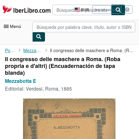
Pasar al contenido principal
IberLibro.com
EUR
Iniciar sesión
Preferencias
de
compra
Menú
del
sitio.
Mi cuenta
Portada
Mezzabotta E
Il congresso delle maschere a Roma. (Roba propria e d'altri)
Il congresso delle maschere a Roma. (Roba
Consultar mis pedidos
propria e d'altri) (Encuadernación de tapa
Búsqueda avanzada
blanda)
Mezzabotta E
Colecciones
Editorial:
Verdesi, Roma, 1885
Libros antiguos
Arte y coleccionismo
Vendedores
Comenzar a vender
Ayuda