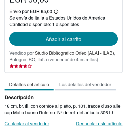
EUR
Envío por EUR 65,00
30,00
Más
Se envía de Italia a Estados Unidos de America
información
sobre
Cantidad disponible: 1 disponibles
las
tarifas
de
Añadir al carrito
envío
Vendido por
Studio Bibliografico Orfeo (ALAI - ILAB)
,
Calificación
Bologna, BO, Italia
(vendedor de 4 estrellas)
del
vendedor:
4
Detalles del artículo
Los detalles del vendedor
de
5
Descripción
estrellas
18 cm, br. ill. con cornice al piatto, p. 101, tracce d'uso alle
cop Molto buono l'interno.
N° de ref. del artículo 3061-h
Contactar al vendedor
Denunciar este artículo