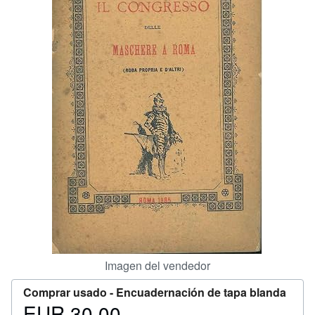
CERRAR
Imagen del vendedor
Comprar usado -
Encuadernación de tapa blanda
EUR 30,00
Precio