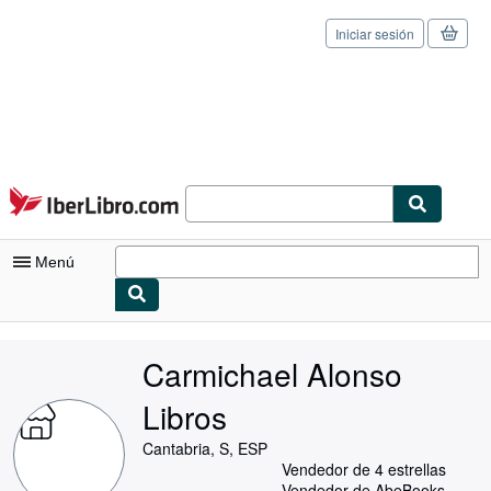
Iniciar sesión
Pasar al contenido principal
IberLibro.com
Menú
Mi cuenta
Carmichael Alonso
Consultar mis pedidos
Libros
Cerrar sesión
Cantabria, S, ESP
Búsqueda avanzada
Vendedor de 4 estrellas
Vendedor de AbeBooks