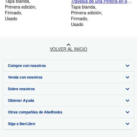
Tapa blanda
Travesía de una Pintora en el
Primera edición
P. de Satrústegui. (Notas y
Tapa blanda
Firmado
apuntes de viaje de una
Primera edición
Usado
artista.)
Firmado
Usado
VOLVER AL INICIO
Compre con nosotros
Venda con nosotros
Búsqueda avanzada
Sobre nosotros
Colecciones
Comenzar a vender
Obtener Ayuda
Mi cuenta
Únase a nuestro programa de afiliados
Sobre IberLibro
Otras compañías de AbeBooks
Mis pedidos
Recomiende un vendedor
Medios
Preguntas frecuentes y guías
Siga a IberLibro
Ver carrito
Empleo
Atención al Cliente
AbeBooks.com
Política de Privacidad
AbeBooks.co.uk