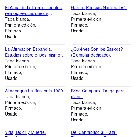
El Alma de la Tierra. Cuentos,
Garúa (Poesías Nacionales).
relatos, evocaciones y
Tapa blanda
descripciones de nuestros
Tapa blanda
Primera edición
campos. (Ejemplar dedicado).
Primera edición
Firmado
Firmado
Usado
Usado
La Afirmación Española.
¿Quiénes Son los Baskos?
Estudios sobre el pesimismo
(Ejemplar dedicado).
español y los nuevos tiempos.
Tapa blanda
Tapa blanda
(Ejemplar dedicado).
Primera edición
Primera edición
Firmado
Firmado
Usado
Usado
Almanaque La Baskonia 1929.
Brisa Campero. Tango para
Tapa blanda
piano.
Primera edición
Tapa blanda
Firmado
Primera edición
Usado
Firmado
Usado
Vida, Dolor y Muerte.
Del Cantábrico al Plata.