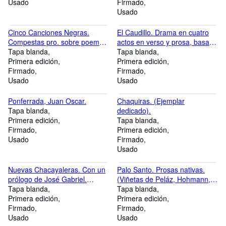
Usado
Firmado
Usado
Cinco Canciones Negras.
El Caudillo. Drama en cuatro
Compestas pro. sobre poemas
actos en verso y prosa, basado
de Rafael Alberti, Néstor Luján,
Tapa blanda
en un episodio de la vida del
Tapa blanda
Nicolás Guillén e Ildefonso
Primera edición
caudillo argentino Juan
Primera edición
Pereda Valdés.
Firmado
Facundo Quiroga.
Firmado
Usado
Usado
Ponferrada, Juan Oscar.
Chaquiras. (Ejemplar
Tapa blanda
dedicado).
Primera edición
Tapa blanda
Firmado
Primera edición
Usado
Firmado
Usado
Nuevas Chacayaleras. Con un
Palo Santo. Prosas nativas.
prólogo de José Gabriel.
(Viñetas de Peláz, Hohmann,
Ejemplar dedicado)
Tapa blanda
Agrelo y Usandivaras).
Tapa blanda
Primera edición
Ilustración de Carlos P.
Primera edición
Firmado
Ripamonte. (Ejemplar
Firmado
Usado
dedicado).
Usado