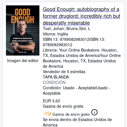
Good Enough: autobiography of a
former druglord: incredibly rich but
desperatly miserable
Toet, Johan
;
Bruins-Slot, L
Idioma: Inglés
ISBN 13:
9789082983012
ISBN 13:
9789082983012
Librería:
Your Online Bookstore, Houston,
TX, Estados Unidos de America
Your Online
Imagen del editor
Bookstore
,
Houston, TX, Estados Unidos
de America
Vendedor de 5 estrellas
TAPA BLANDA
CONDICIÓN
Condición: Usado - Aceptable
Usado -
Aceptable
EUR 3,62
Gastos de envío gratis
Gastos de envío gratis
Se envía dentro de Estados Unidos de
America