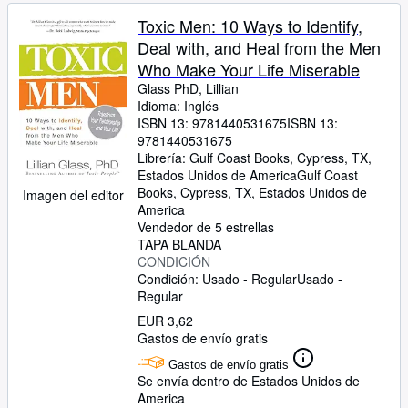
Toxic Men: 10 Ways to Identify,
Deal with, and Heal from the Men
Who Make Your Life Miserable
Glass PhD, Lillian
Idioma: Inglés
ISBN 13:
9781440531675
ISBN 13:
9781440531675
Librería:
Gulf Coast Books, Cypress, TX,
Estados Unidos de America
Gulf Coast
Books
,
Cypress, TX, Estados Unidos de
Imagen del editor
America
Vendedor de 5 estrellas
TAPA BLANDA
CONDICIÓN
Condición: Usado - Regular
Usado -
Regular
EUR 3,62
Gastos de envío gratis
Gastos de envío gratis
Se envía dentro de Estados Unidos de
America