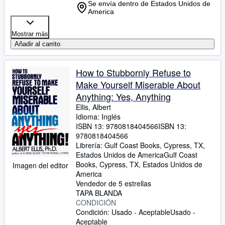
Se envía dentro de Estados Unidos de
America
Mostrar más
Añadir al carrito
How to Stubbornly Refuse to
Make Yourself Miserable About
Anything: Yes, Anything
Ellis, Albert
Idioma: Inglés
ISBN 13:
9780818404566
ISBN 13:
9780818404566
Librería:
Gulf Coast Books, Cypress, TX,
Estados Unidos de America
Gulf Coast
Books
,
Cypress, TX, Estados Unidos de
Imagen del editor
America
Vendedor de 5 estrellas
TAPA BLANDA
CONDICIÓN
Condición: Usado - Aceptable
Usado -
Aceptable