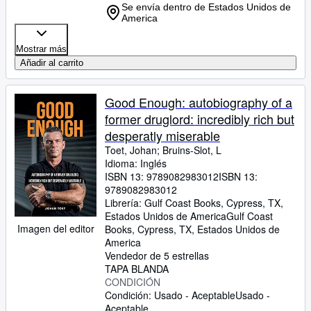
Se envía dentro de Estados Unidos de
America
Mostrar más
Añadir al carrito
Good Enough: autobiography of a
former druglord: incredibly rich but
desperatly miserable
Toet, Johan
;
Bruins-Slot, L
Idioma: Inglés
ISBN 13:
9789082983012
ISBN 13:
9789082983012
Librería:
Gulf Coast Books, Cypress, TX,
Estados Unidos de America
Gulf Coast
Imagen del editor
Books
,
Cypress, TX, Estados Unidos de
America
Vendedor de 5 estrellas
TAPA BLANDA
CONDICIÓN
Condición: Usado - Aceptable
Usado -
Aceptable