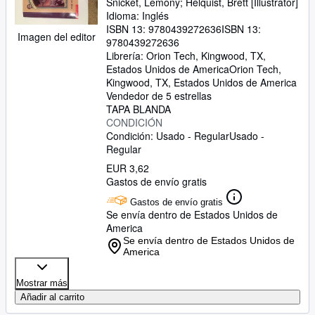
Snicket, Lemony
;
Helquist, Brett [Illustrator]
Idioma: Inglés
ISBN 13:
9780439272636
ISBN 13:
Imagen del editor
9780439272636
Librería:
Orion Tech, Kingwood, TX,
Estados Unidos de America
Orion Tech
,
Kingwood, TX, Estados Unidos de America
Vendedor de 5 estrellas
TAPA BLANDA
CONDICIÓN
Condición: Usado - Regular
Usado -
Regular
EUR 3,62
Gastos de envío gratis
Gastos de envío gratis
Se envía dentro de Estados Unidos de
America
Se envía dentro de Estados Unidos de
America
Mostrar más
Añadir al carrito