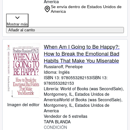
America
Se envía dentro de Estados Unidos de
America
Mostrar más
Añadir al carrito
When Am I Going to Be Happy?:
How to Break the Emotional Bad
Habits That Make You Miserable
Russianoff, Penelope
Idioma: Inglés
ISBN 13:
9780553282153
ISBN 13:
9780553282153
Librería:
World of Books (was SecondSale),
Montgomery, IL, Estados Unidos de
America
World of Books (was SecondSale)
,
Imagen del editor
Montgomery, IL, Estados Unidos de
America
Vendedor de 5 estrellas
TAPA BLANDA
CONDICIÓN