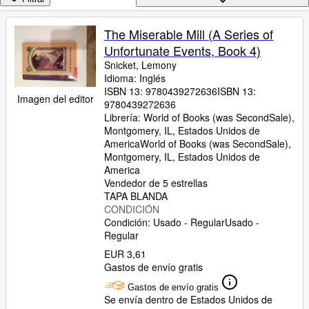
Colecciones
Libros antiguos
The Miserable Mill (A Series of
Unfortunate Events, Book 4)
Arte y coleccionismo
Snicket, Lemony
Vendedores
Idioma: Inglés
ISBN 13:
9780439272636
ISBN 13:
Comenzar a vender
Imagen del editor
9780439272636
Librería:
World of Books (was SecondSale),
Ayuda
Montgomery, IL, Estados Unidos de
America
World of Books (was SecondSale)
,
CERRAR
Montgomery, IL, Estados Unidos de
America
Vendedor de 5 estrellas
TAPA BLANDA
CONDICIÓN
Condición: Usado - Regular
Usado -
Regular
EUR 3,61
Gastos de envío gratis
Gastos de envío gratis
Se envía dentro de Estados Unidos de