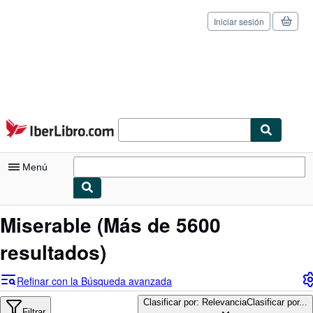
Iniciar sesión
Pasar al contenido principal
IberLibro.com
Menú
Mi cuenta
Miserable
(Más de 5600
Consultar mis pedidos
resultados)
Cerrar sesión
Refinar con la Búsqueda avanzada
Búsqueda avanzada
Clasificar por: Relevancia
Clasificar por...
Filtrar