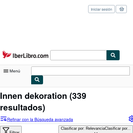
Iniciar sesión
Pasar al contenido principal
IberLibro.com
Menú
Mi cuenta
Innen dekoration
(339
Consultar mis pedidos
resultados)
Cerrar sesión
Refinar con la Búsqueda avanzada
Búsqueda avanzada
Clasificar por: Relevancia
Clasificar por...
Filtrar