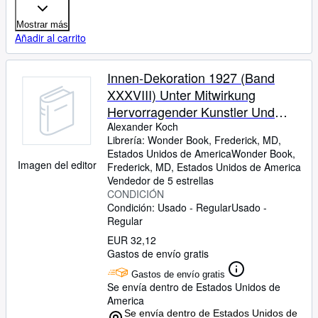
Mostrar más
Añadir al carrito
Innen-Dekoration 1927 (Band
XXXVIII) Unter Mitwirkung
Hervorragender Kunstler Und
Fachleute Herausgegeben Und
Alexander Koch
Librería:
Wonder Book, Frederick, MD,
Geleitet von
Estados Unidos de America
Wonder Book
,
Imagen del editor
Frederick, MD, Estados Unidos de America
Vendedor de 5 estrellas
CONDICIÓN
Condición: Usado - Regular
Usado -
Regular
EUR 32,12
Gastos de envío gratis
Gastos de envío gratis
Se envía dentro de Estados Unidos de
America
Se envía dentro de Estados Unidos de