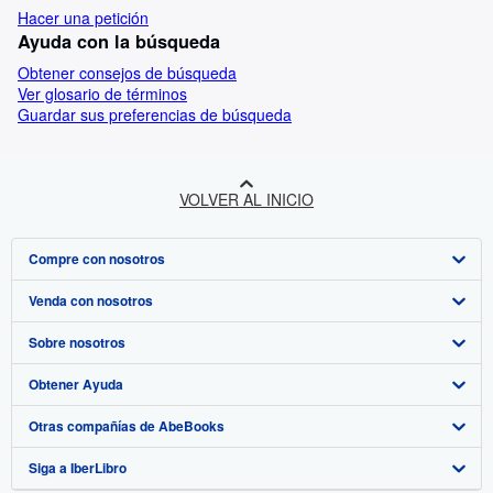
Hacer una petición
Ayuda con la búsqueda
Obtener consejos de búsqueda
Ver glosario de términos
Guardar sus preferencias de búsqueda
VOLVER AL INICIO
Compre con nosotros
Venda con nosotros
Búsqueda avanzada
Sobre nosotros
Colecciones
Comenzar a vender
Obtener Ayuda
Mi cuenta
Únase a nuestro programa de afiliados
Sobre IberLibro
Otras compañías de AbeBooks
Mis pedidos
Recomiende un vendedor
Medios
Preguntas frecuentes y guías
Siga a IberLibro
Ver carrito
Empleo
Atención al Cliente
AbeBooks.com