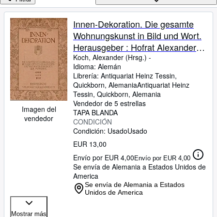
Colecciones
Libros antiguos
Innen-Dekoration. Die gesamte
Wohnungskunst in Bild und Wort.
Arte y coleccionismo
Herausgeber : Hofrat Alexander
Vendedores
Koch. XLIII. Jahrgang April 1932.
Koch, Alexander (Hrsg.) -
Idioma: Alemán
Comenzar a vender
Mit vielen Tafeln und Abbildungen.
Librería:
Antiquariat Heinz Tessin,
Quickborn, Alemania
Antiquariat Heinz
Ayuda
Tessin
,
Quickborn, Alemania
CERRAR
Vendedor de 5 estrellas
Imagen del
TAPA BLANDA
vendedor
CONDICIÓN
Condición: Usado
Usado
EUR 13,00
Envío por EUR 4,00
Envío por EUR 4,00
Se envía de Alemania a Estados Unidos de
America
Se envía de Alemania a Estados
Unidos de America
Mostrar más