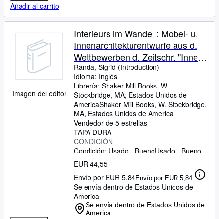
Añadir al carrito
Interieurs im Wandel : Mobel- u.
Innenarchitekturentwurfe aus d.
Wettbewerben d. Zeitschr. "Innen-
Dekoration" 1902 - 1907.
Randa, Sigrid (Introduction)
Idioma: Inglés
Librería:
Shaker Mill Books, W.
Imagen del editor
Stockbridge, MA, Estados Unidos de
America
Shaker Mill Books
,
W. Stockbridge,
MA, Estados Unidos de America
Vendedor de 5 estrellas
TAPA DURA
CONDICIÓN
Condición: Usado - Bueno
Usado - Bueno
EUR 44,55
Envío por EUR 5,84
Envío por EUR 5,84
Se envía dentro de Estados Unidos de
America
Se envía dentro de Estados Unidos de
America