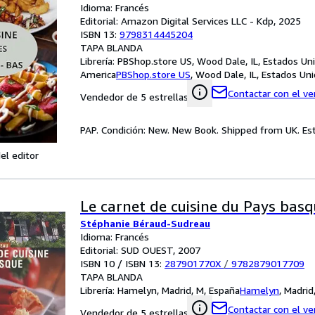
Idioma: Francés
Editorial: Amazon Digital Services LLC - Kdp, 2025
ISBN 13:
9798314445204
TAPA BLANDA
Librería:
PBShop.store US, Wood Dale, IL, Estados Un
America
PBShop.store US
,
Wood Dale, IL, Estados Un
Contactar con el v
Vendedor de 5 estrellas
PAP. Condición: New. New Book. Shipped from UK. Est
el editor
Le carnet de cuisine du Pays bas
Stéphanie Béraud-Sudreau
Idioma: Francés
Editorial: SUD OUEST, 2007
ISBN 10 / ISBN 13:
287901770X
/
9782879017709
TAPA BLANDA
Librería:
Hamelyn, Madrid, M, España
Hamelyn
,
Madrid
Contactar con el v
Vendedor de 5 estrellas