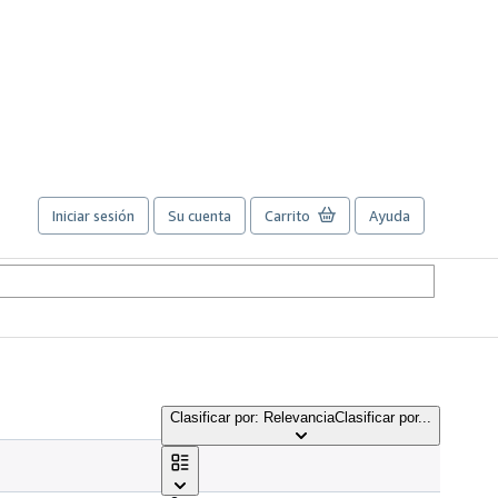
Iniciar sesión
Su cuenta
Carrito
Ayuda
Clasificar por: Relevancia
Clasificar por...