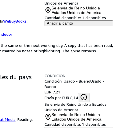
Unidos de America
Se envía de Reino Unido a
Estados Unidos de America
Cantidad disponible:
1 disponibles
do
WeBuyBooks
,
Añadir al carrito
endedor
 the same or the next working day. A copy that has been read,
not marred by notes or highlighting. The spine remains
CONDICIÓN
ales du pays
Condición: Usado - Bueno
Usado -
Bueno
EUR 7,21
Envío por EUR 8,14
Se envía de Reino Unido a Estados
Unidos de America
Se envía de Reino Unido a
ut Media
,
Reading,
Estados Unidos de America
Cantidad disponible:
1 disponibles