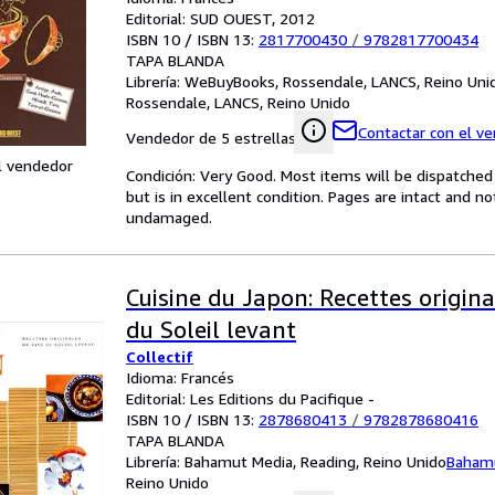
Editorial: SUD OUEST, 2012
ISBN 10 / ISBN 13:
2817700430
/
9782817700434
TAPA BLANDA
Librería:
WeBuyBooks, Rossendale, LANCS, Reino Uni
Rossendale, LANCS, Reino Unido
Contactar con el v
Vendedor de 5 estrellas
l vendedor
Condición: Very Good. Most items will be dispatched
but is in excellent condition. Pages are intact and 
undamaged.
Cuisine du Japon: Recettes origin
du Soleil levant
Collectif
Idioma: Francés
Editorial: Les Editions du Pacifique -
ISBN 10 / ISBN 13:
2878680413
/
9782878680416
TAPA BLANDA
Librería:
Bahamut Media, Reading, Reino Unido
Baham
Reino Unido