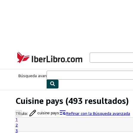
Pasar al contenido principal
IberLibro.com
Búsqueda avanzada
Colecciones
Libros antiguos
Arte y colecc
Cuisine pays
(493 resultados)
Título
:
Refinar con la Búsqueda avanzada
cuisine pays
1
2
3