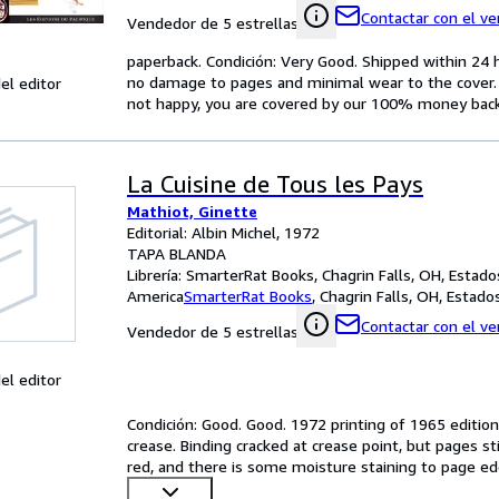
Contactar con el v
Vendedor de 5 estrellas
paperback. Condición: Very Good. Shipped within 2
no damage to pages and minimal wear to the cover. S
el editor
not happy, you are covered by our 100% money bac
La Cuisine de Tous les Pays
Mathiot, Ginette
Editorial: Albin Michel, 1972
TAPA BLANDA
Librería:
SmarterRat Books, Chagrin Falls, OH, Estad
America
SmarterRat Books
,
Chagrin Falls, OH, Estad
Contactar con el v
Vendedor de 5 estrellas
el editor
Condición: Good. Good. 1972 printing of 1965 edition.
crease. Binding cracked at crease point, but pages st
red, and there is some moisture staining to page edg