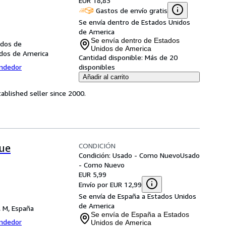
EUR 18,83
Gastos de envío gratis
Se envía dentro de Estados Unidos
de America
Se envía dentro de Estados
idos de
Unidos de America
idos de America
Cantidad disponible:
Más de 20
endedor
disponibles
Añadir al carrito
ablished seller since 2000.
CONDICIÓN
que
Condición: Usado - Como Nuevo
Usado
- Como Nuevo
EUR 5,99
Envío por EUR 12,99
Se envía de España a Estados Unidos
de America
, M, España
Se envía de España a Estados
endedor
Unidos de America