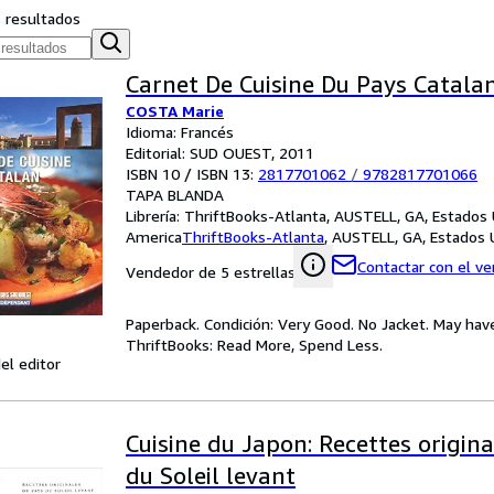
s resultados
Carnet De Cuisine Du Pays Catalan
COSTA Marie
Idioma: Francés
Editorial: SUD OUEST, 2011
ISBN 10 / ISBN 13:
2817701062
/
9782817701066
TAPA BLANDA
Librería:
ThriftBooks-Atlanta, AUSTELL, GA, Estados
America
ThriftBooks-Atlanta
,
AUSTELL, GA, Estados 
Contactar con el v
Vendedor de 5 estrellas
Paperback. Condición: Very Good. No Jacket. May hav
ThriftBooks: Read More, Spend Less.
el editor
Cuisine du Japon: Recettes origin
du Soleil levant