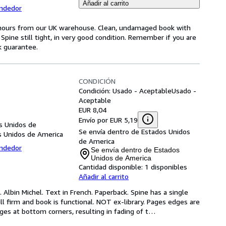
Añadir al carrito
endedor
4 hours from our UK warehouse. Clean, undamaged book with
pine still tight, in very good condition. Remember if you are
k guarantee.
CONDICIÓN
Condición: Usado - Aceptable
Usado -
Aceptable
EUR 8,04
Envío por EUR 5,19
os Unidos de
Se envía dentro de Estados Unidos
os Unidos de America
de America
endedor
Se envía dentro de Estados
Unidos de America
Cantidad disponible:
1 disponibles
Añadir al carrito
 Albin Michel. Text in French. Paperback. Spine has a single 
ill firm and book is functional. NOT ex-library. Pages edges are 
es at bottom corners, resulting in fading of t
…