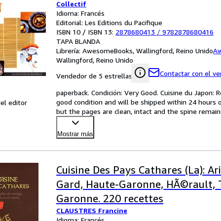
Collectif
Idioma: Francés
Editorial: Les Editions du Pacifique
ISBN 10 / ISBN 13:
2878680413
/
9782878680416
TAPA BLANDA
Librería:
AwesomeBooks, Wallingford, Reino Unido
A
Wallingford, Reino Unido
Contactar con el v
Vendedor de 5 estrellas
paperback. Condición: Very Good. Cuisine du Japon: Re
good condition and will be shipped within 24 hours 
el editor
but the pages are clean, intact and the spine rema
Mostrar más
Cuisine Des Pays Cathares (La): Ar
Gard, Haute-Garonne, HÃ©rault, T
Garonne. 220 recettes
CLAUSTRES Francine
Idioma: Francés