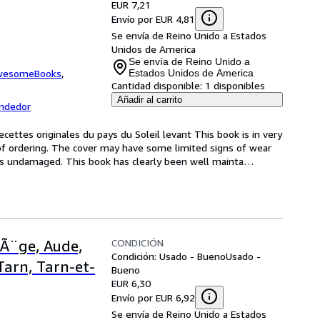
EUR 7,21
Envío por EUR 4,81
Se envía de Reino Unido a Estados
Unidos de America
Se envía de Reino Unido a
wesomeBooks
,
Estados Unidos de America
Cantidad disponible:
1 disponibles
Añadir al carrito
endedor
cettes originales du pays du Soleil levant This book is in very 
of ordering. The cover may have some limited signs of wear 
ins undamaged. This book has clearly been well mainta
…
CONDICIÓN
iÃ¨ge, Aude,
Condición: Usado - Bueno
Usado -
arn, Tarn-et-
Bueno
EUR 6,30
Envío por EUR 6,92
Se envía de Reino Unido a Estados