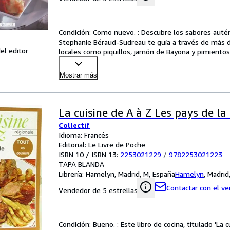
Condición: Como nuevo. : Descubre los sabores auténti
Stephanie Béraud-Sudreau te guía a través de más de 
el editor
locales como piquillos, jamón de Bayona y pimiento
piqu
…
Mostrar más
La cuisine de A à Z Les pays de la
Collectif
Idioma: Francés
Editorial: Le Livre de Poche
ISBN 10 / ISBN 13:
2253021229
/
9782253021223
TAPA BLANDA
Librería:
Hamelyn, Madrid, M, España
Hamelyn
,
Madrid
Contactar con el v
Vendedor de 5 estrellas
Condición: Bueno. : Este libro de cocina, titulado 'La c