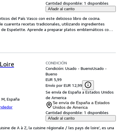
Cantidad disponible:
1 disponibles
Añadir al carrito
cos del País Vasco con este delicioso libro de cocina. 
cuarenta recetas tradicionales, utilizando ingredientes 
s de Espelette. Aprende a preparar platos emblemáticos como 
CONDICIÓN
 Loire
Condición: Usado - Bueno
Usado -
Bueno
EUR 5,99
Envío por EUR 12,99
Se envía de España a Estados Unidos
de America
, M, España
Se envía de España a Estados
endedor
Unidos de America
Cantidad disponible:
1 disponibles
Añadir al carrito
uisine de A à Z, la cuisine régionale / les pays de loire', es una 