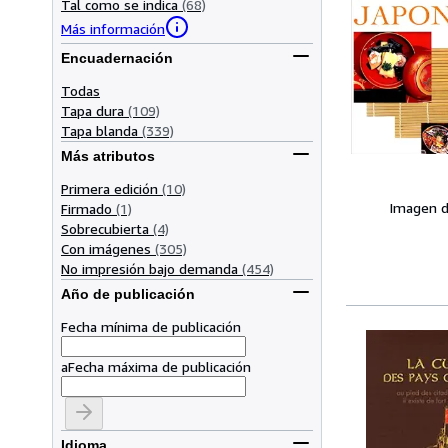
Tal como se indica
(68)
Más información
Encuadernación
Todas
Tapa dura
(109)
Tapa blanda
(339)
Más atributos
Primera edición
(10)
Imagen d
Firmado
(1)
Sobrecubierta
(4)
Con imágenes
(305)
No impresión bajo demanda
(454)
Año de publicación
Fecha mínima de publicación
a
Fecha máxima de publicación
Idioma