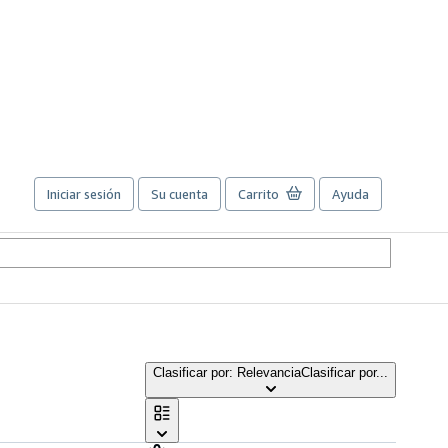
Iniciar sesión
Su cuenta
Carrito
Ayuda
Clasificar por: Relevancia
Clasificar por...