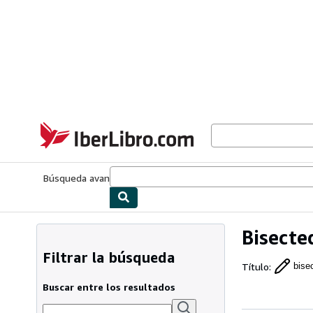
Pasar al contenido principal
IberLibro.com
Búsqueda avanzada
Colecciones
Libros antiguos
Arte y colecc
Bisecte
Filtrar la búsqueda
Título
:
bise
Buscar entre los resultados