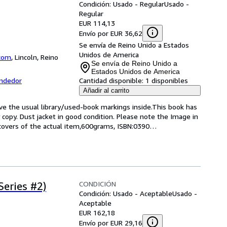
Condición: Usado - Regular
Usado -
Regular
EUR 114,13
Envío por EUR 36,62
Se envía de Reino Unido a Estados
Unidos de America
com
,
Lincoln, Reino
Se envía de Reino Unido a
Estados Unidos de America
endedor
Cantidad disponible:
1 disponibles
Añadir al carrito
ave the usual library/used-book markings inside.This book has 
y copy. Dust jacket in good condition. Please note the Image in 
 covers of the actual item,600grams, ISBN:0390
…
CONDICIÓN
Series #2)
Condición: Usado - Aceptable
Usado -
Aceptable
EUR 162,18
Envío por EUR 29,16