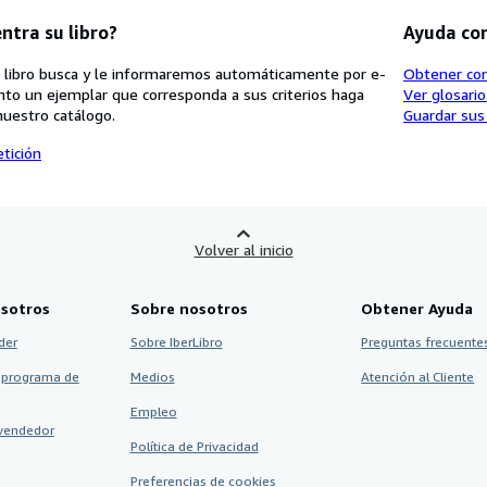
ntra su libro?
Ayuda co
 libro busca y le informaremos automáticamente por e-
Obtener co
nto un ejemplar que corresponda a sus criterios haga
Ver glosari
nuestro catálogo.
Guardar sus
tición
Volver al inicio
sotros
Sobre nosotros
Obtener Ayuda
der
Sobre IberLibro
Preguntas frecuentes
 programa de
Medios
Atención al Cliente
Empleo
vendedor
Política de Privacidad
Preferencias de cookies