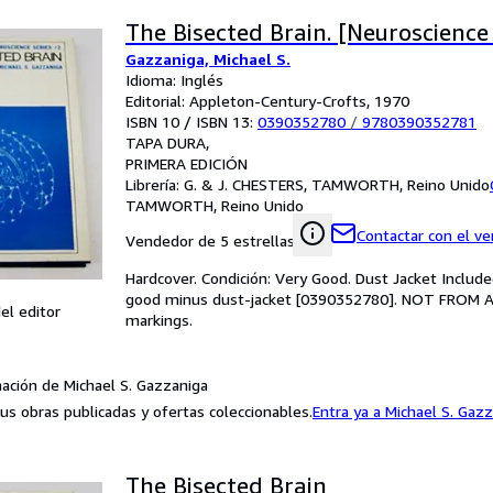
The Bisected Brain. [Neuroscience
Gazzaniga, Michael S.
Idioma: Inglés
Editorial: Appleton-Century-Crofts, 1970
ISBN 10 / ISBN 13:
0390352780
/
9780390352781
TAPA DURA
PRIMERA EDICIÓN
Librería:
G. & J. CHESTERS, TAMWORTH, Reino Unido
TAMWORTH, Reino Unido
Contactar con el v
Vendedor de 5 estrellas
Hardcover. Condición: Very Good. Dust Jacket Included
good minus dust-jacket [0390352780]. NOT FROM A
el editor
markings.
ación de Michael S. Gazzaniga
us obras publicadas y ofertas coleccionables.
Entra ya a Michael S. Gaz
The Bisected Brain