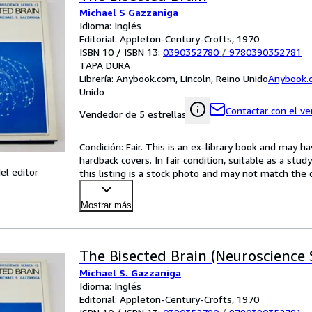
Michael S Gazzaniga
Idioma: Inglés
Editorial: Appleton-Century-Crofts, 1970
ISBN 10 / ISBN 13:
0390352780
/
9780390352781
TAPA DURA
Librería:
Anybook.com, Lincoln, Reino Unido
Anybook.
Unido
Contactar con el v
Vendedor de 5 estrellas
Condición: Fair. This is an ex-library book and may h
hardback covers. In fair condition, suitable as a stud
el editor
this listing is a stock photo and may not match the
Mostrar más
The Bisected Brain (Neuroscience 
Michael S. Gazzaniga
Idioma: Inglés
Editorial: Appleton-Century-Crofts, 1970