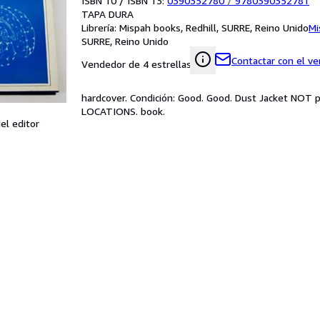
ISBN 10 / ISBN 13:
0390352780
/
9780390352781
TAPA DURA
Librería:
Mispah books, Redhill, SURRE, Reino Unido
Mi
SURRE, Reino Unido
Contactar con el v
Vendedor de 4 estrellas
hardcover. Condición: Good. Good. Dust Jacket NOT
LOCATIONS. book.
el editor