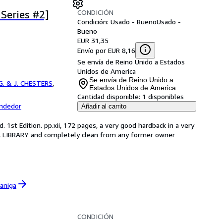
CONDICIÓN
 Series #2]
Condición: Usado - Bueno
Usado -
Bueno
EUR 31,35
Envío por EUR 8,16
Se envía de Reino Unido a Estados
Unidos de America
Se envía de Reino Unido a
G. & J. CHESTERS
,
Estados Unidos de America
Cantidad disponible:
1 disponibles
endedor
Añadir al carrito
. 1st Edition. pp.xii, 172 pages, a very good hardback in a very
 LIBRARY and completely clean from any former owner
zaniga
CONDICIÓN