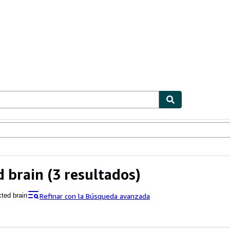
ionismo
Vendedores
Comenzar a vender
d brain
(3 resultados)
Refinar con la Búsqueda avanzada
cted brain