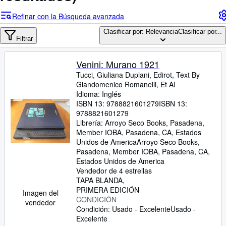
Colecciones
Refinar con la Búsqueda avanzada
Libros antiguos
Clasificar por: Relevancia
Clasificar por...
Arte y coleccionismo
Filtrar
Vendedores
Venini: Murano 1921
Comenzar a vender
Tucci, Giuliana Duplani, Edirot, Text By
Giandomenico Romanelli, Et Al
Ayuda
Idioma: Inglés
ISBN 13:
9788821601279
ISBN 13:
CERRAR
9788821601279
Librería:
Arroyo Seco Books, Pasadena,
Member IOBA, Pasadena, CA, Estados
Unidos de America
Arroyo Seco Books,
Pasadena, Member IOBA
,
Pasadena, CA,
Estados Unidos de America
Vendedor de 4 estrellas
TAPA BLANDA
PRIMERA EDICIÓN
Imagen del
CONDICIÓN
vendedor
Condición: Usado - Excelente
Usado -
Excelente