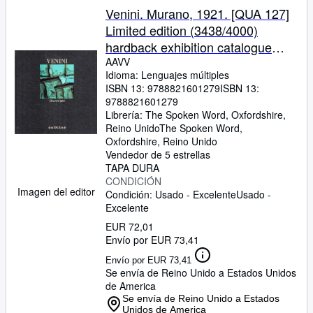
Venini. Murano, 1921. [QUA 127]
Limited edition (3438/4000)
hardback exhibition catalogue
(Milano 1989) in original
AAVV
Idioma: Lenguajes múltiples
prsentation box with joint Italian/
ISBN 13:
9788821601279
ISBN 13:
English text and sensational
9788821601279
tipped in colour plates throughout
Librería:
The Spoken Word, Oxfordshire,
Reino Unido
The Spoken Word
,
Oxfordshire, Reino Unido
Vendedor de 5 estrellas
TAPA DURA
CONDICIÓN
Imagen del editor
Condición: Usado - Excelente
Usado -
Excelente
EUR 72,01
Envío por EUR 73,41
Envío por EUR 73,41
Se envía de Reino Unido a Estados Unidos
de America
Se envía de Reino Unido a Estados
Unidos de America