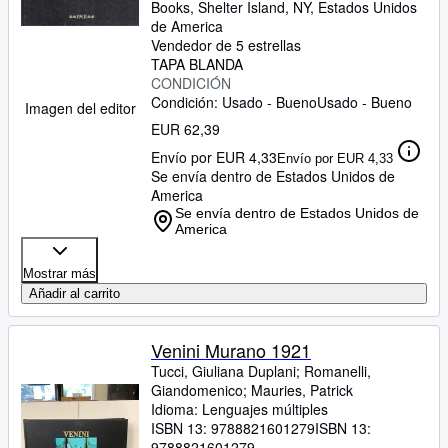
Books
,
Shelter Island, NY, Estados Unidos
de America
Vendedor de 5 estrellas
TAPA BLANDA
CONDICIÓN
Condición: Usado - Bueno
Usado - Bueno
Imagen del editor
EUR 62,39
Envío por EUR 4,33
Envío por EUR 4,33
Se envía dentro de Estados Unidos de
America
Se envía dentro de Estados Unidos de
America
Mostrar más
Añadir al carrito
Venini Murano 1921
Tucci, Giuliana Duplani
;
Romanelli,
Giandomenico
;
Mauries, Patrick
Idioma: Lenguajes múltiples
ISBN 13:
9788821601279
ISBN 13:
9788821601279