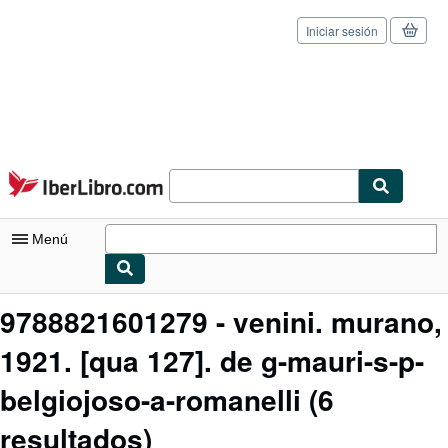
Iniciar sesión
Pasar al contenido principal
IberLibro.com
Menú
Mi cuenta
9788821601279 - venini. murano,
Consultar mis pedidos
1921. [qua 127]. de g-mauri-s-p-
Cerrar sesión
belgiojoso-a-romanelli
(6
Búsqueda avanzada
resultados)