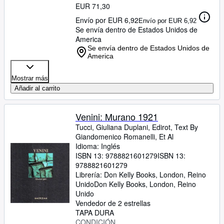
EUR 71,30
Envío por EUR 6,92
Envío por EUR 6,92
Se envía dentro de Estados Unidos de
America
Se envía dentro de Estados Unidos de
America
Mostrar más
Añadir al carrito
Venini: Murano 1921
Tucci, Giuliana Duplani, Edirot, Text By
Giandomenico Romanelli, Et Al
Idioma: Inglés
ISBN 13:
9788821601279
ISBN 13:
9788821601279
Librería:
Don Kelly Books, London, Reino
Unido
Don Kelly Books
,
London, Reino
Unido
Vendedor de 2 estrellas
TAPA DURA
CONDICIÓN