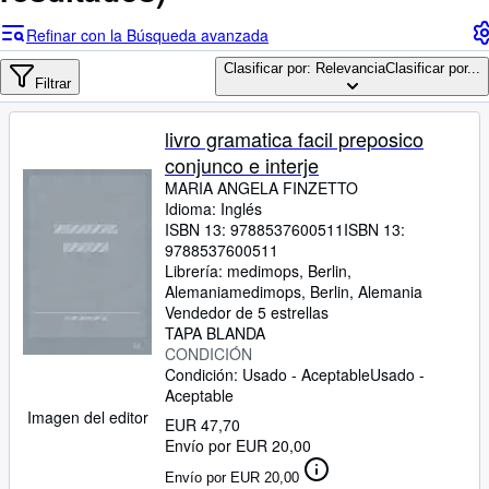
Colecciones
Refinar con la Búsqueda avanzada
Libros antiguos
Clasificar por: Relevancia
Clasificar por...
Arte y coleccionismo
Filtrar
Vendedores
livro gramatica facil preposico
Comenzar a vender
conjunco e interje
MARIA ANGELA FINZETTO
Ayuda
Idioma: Inglés
ISBN 13:
9788537600511
ISBN 13:
CERRAR
9788537600511
Librería:
medimops, Berlin,
Alemania
medimops
,
Berlin, Alemania
Vendedor de 5 estrellas
TAPA BLANDA
CONDICIÓN
Condición: Usado - Aceptable
Usado -
Aceptable
Imagen del editor
EUR 47,70
Envío por EUR 20,00
Envío por EUR 20,00