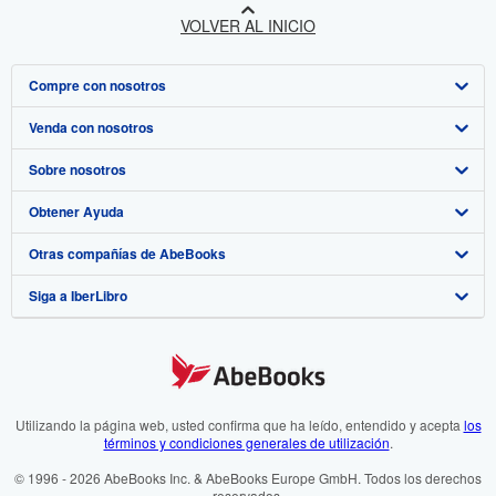
VOLVER AL INICIO
Compre con nosotros
Venda con nosotros
Búsqueda avanzada
Sobre nosotros
Colecciones
Comenzar a vender
Obtener Ayuda
Mi cuenta
Únase a nuestro programa de afiliados
Sobre IberLibro
Otras compañías de AbeBooks
Mis pedidos
Recomiende un vendedor
Medios
Preguntas frecuentes y guías
Siga a IberLibro
Ver carrito
Empleo
Atención al Cliente
AbeBooks.com
Política de Privacidad
AbeBooks.co.uk
Preferencias de cookies
AbeBooks.de
Aviso de cookies
AbeBooks.fr
Utilizando la página web, usted confirma que ha leído, entendido y acepta
los
términos y condiciones generales de utilización
.
Accesibilidad
AbeBooks.it
© 1996 - 2026 AbeBooks Inc. & AbeBooks Europe GmbH. Todos los derechos
reservados.