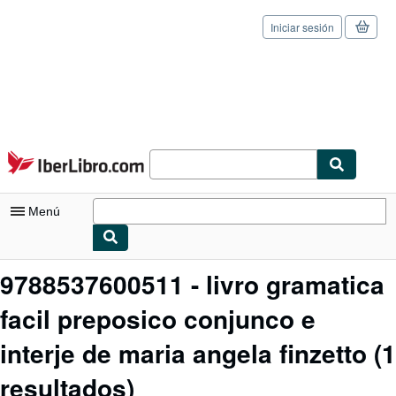
Iniciar sesión
Pasar al contenido principal
IberLibro.com
Menú
Mi cuenta
9788537600511 - livro gramatica
Consultar mis pedidos
facil preposico conjunco e
Cerrar sesión
interje de maria angela finzetto
(1
Búsqueda avanzada
resultados)