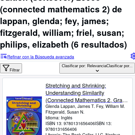
Colecciones
(connected mathematics 2) de
Libros antiguos
lappan, glenda; fey, james;
Arte y coleccionismo
fitzgerald, william; friel, susan;
Vendedores
philips, elizabeth
(6 resultados)
Comenzar a vender
Ayuda
Refinar con la Búsqueda avanzada
CERRAR
Clasificar por: Relevancia
Clasificar por...
Filtrar
Stretching and Shrinking:
Understanding Similarity
(Connected Mathematics 2, Grade
7)
Glenda Lappan, James T. Fey, William M.
Fitzgerald, Susan N.
Idioma: Inglés
ISBN 13:
9780131656406
ISBN 13:
9780131656406
Librería:
The Book Cellar, LLC, Nashua,