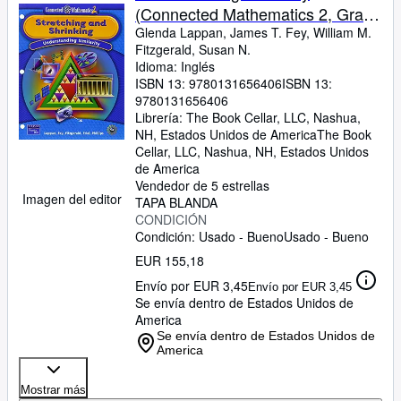
(Connected Mathematics 2, Grade
7)
Glenda Lappan, James T. Fey, William M.
Fitzgerald, Susan N.
Idioma: Inglés
ISBN 13:
9780131656406
ISBN 13:
9780131656406
Librería:
The Book Cellar, LLC, Nashua,
NH, Estados Unidos de America
The Book
Cellar, LLC
,
Nashua, NH, Estados Unidos
de America
Vendedor de 5 estrellas
Imagen del editor
TAPA BLANDA
CONDICIÓN
Condición: Usado - Bueno
Usado - Bueno
EUR 155,18
Envío por EUR 3,45
Envío por EUR 3,45
Se envía dentro de Estados Unidos de
America
Se envía dentro de Estados Unidos de
America
Mostrar más