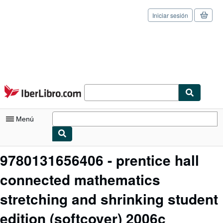
Iniciar sesión
Pasar al contenido principal
IberLibro.com
Menú
Mi cuenta
9780131656406 - prentice hall
Consultar mis pedidos
connected mathematics
Cerrar sesión
stretching and shrinking student
Búsqueda avanzada
edition (softcover) 2006c