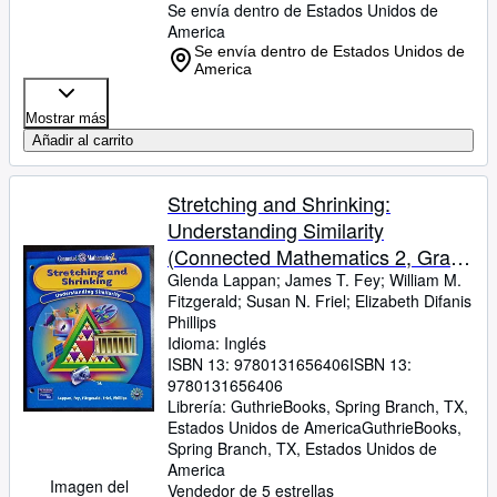
Se envía dentro de Estados Unidos de
America
Se envía dentro de Estados Unidos de
America
Mostrar más
Añadir al carrito
Stretching and Shrinking:
Understanding Similarity
(Connected Mathematics 2, Grade
7)
Glenda Lappan
;
James T. Fey
;
William M.
Fitzgerald
;
Susan N. Friel
;
Elizabeth Difanis
Phillips
Idioma: Inglés
ISBN 13:
9780131656406
ISBN 13:
9780131656406
Librería:
GuthrieBooks, Spring Branch, TX,
Estados Unidos de America
GuthrieBooks
,
Spring Branch, TX, Estados Unidos de
America
Imagen del
Vendedor de 5 estrellas