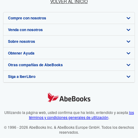
VOLVER AL INICIO
Compre con nosotros
Venda con nosotros
Búsqueda avanzada
Sobre nosotros
Colecciones
Comenzar a vender
Obtener Ayuda
Mi cuenta
Únase a nuestro programa de afiliados
Sobre IberLibro
Otras compañías de AbeBooks
Mis pedidos
Recomiende un vendedor
Medios
Preguntas frecuentes y guías
Siga a IberLibro
Ver carrito
Empleo
Atención al Cliente
AbeBooks.com
Política de Privacidad
AbeBooks.co.uk
Preferencias de cookies
AbeBooks.de
Aviso de cookies
AbeBooks.fr
Utilizando la página web, usted confirma que ha leído, entendido y acepta
los
términos y condiciones generales de utilización
.
Accesibilidad
AbeBooks.it
© 1996 - 2026 AbeBooks Inc. & AbeBooks Europe GmbH. Todos los derechos
reservados.
AbeBooks Aus/NZ