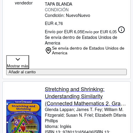
vendedor
TAPA BLANDA
CONDICIÓN
Condición: Nuevo
Nuevo
EUR 4,76
Envío por EUR 6,05
Envío por EUR 6,05
Se envía dentro de Estados Unidos de
America
Se envía dentro de Estados Unidos de
America
Mostrar más
Añadir al carrito
Stretching and Shrinking:
Understanding Similarity
(Connected Mathematics 2, Grade
7)
Glenda Lappan
;
James T. Fey
;
William M.
Fitzgerald
;
Susan N. Friel
;
Elizabeth Difanis
Phillips
Idioma: Inglés
ISBN 13:
9780131656406
ISBN 13: