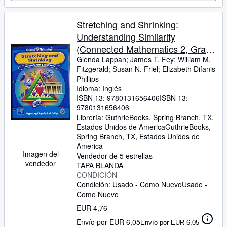
Stretching and Shrinking:
Understanding Similarity
(Connected Mathematics 2, Grade
7)
Glenda Lappan
;
James T. Fey
;
William M.
Fitzgerald
;
Susan N. Friel
;
Elizabeth Difanis
Phillips
Idioma: Inglés
ISBN 13:
9780131656406
ISBN 13:
9780131656406
Librería:
GuthrieBooks, Spring Branch, TX,
Estados Unidos de America
GuthrieBooks
,
Spring Branch, TX, Estados Unidos de
America
Imagen del
Vendedor de 5 estrellas
vendedor
TAPA BLANDA
CONDICIÓN
Condición: Usado - Como Nuevo
Usado -
Como Nuevo
EUR 4,76
Envío por EUR 6,05
Envío por EUR 6,05