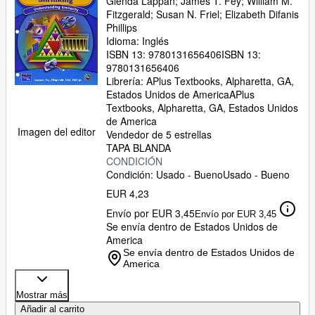
7) ; 9780131656406 ; 0131656406
Glenda Lappan
;
James T. Fey
;
William M.
Fitzgerald
;
Susan N. Friel
;
Elizabeth Difanis
Phillips
Idioma: Inglés
ISBN 13:
9780131656406
ISBN 13:
9780131656406
Librería:
APlus Textbooks, Alpharetta, GA,
Estados Unidos de America
APlus
Textbooks
,
Alpharetta, GA, Estados Unidos
de America
Imagen del editor
Vendedor de 5 estrellas
TAPA BLANDA
CONDICIÓN
Condición: Usado - Bueno
Usado - Bueno
EUR 4,23
Envío por EUR 3,45
Envío por EUR 3,45
Se envía dentro de Estados Unidos de
America
Se envía dentro de Estados Unidos de
America
Mostrar más
Añadir al carrito