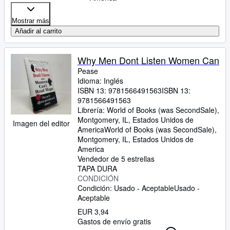
Mostrar más
Añadir al carrito
Why Men Dont Listen Women Can
Pease
Idioma: Inglés
ISBN 13:
9781566491563
ISBN 13:
9781566491563
Librería:
World of Books (was SecondSale),
Montgomery, IL, Estados Unidos de
Imagen del editor
America
World of Books (was SecondSale)
,
Montgomery, IL, Estados Unidos de
America
Vendedor de 5 estrellas
TAPA DURA
CONDICIÓN
Condición: Usado - Aceptable
Usado -
Aceptable
EUR 3,94
Gastos de envío gratis