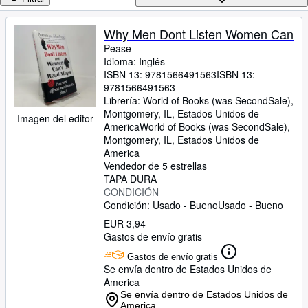
Colecciones
Libros antiguos
Why Men Dont Listen Women Can
Pease
Arte y coleccionismo
Idioma: Inglés
Vendedores
ISBN 13:
9781566491563
ISBN 13:
9781566491563
Comenzar a vender
Librería:
World of Books (was SecondSale),
Montgomery, IL, Estados Unidos de
Imagen del editor
Ayuda
America
World of Books (was SecondSale)
,
Montgomery, IL, Estados Unidos de
CERRAR
America
Vendedor de 5 estrellas
TAPA DURA
CONDICIÓN
Condición: Usado - Bueno
Usado - Bueno
EUR 3,94
Gastos de envío gratis
Gastos de envío gratis
Se envía dentro de Estados Unidos de
America
Se envía dentro de Estados Unidos de
America