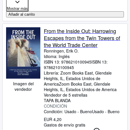
Mostrar más
Añadir al carrito
From the Inside Out: Harrowing
Escapes from the Twin Towers of
the World Trade Center
Ronningen, Erik O.
Idioma: Inglés
ISBN 13:
9786210100945
ISBN 13:
9786210100945
Librería:
Zoom Books East, Glendale
Heights, IL, Estados Unidos de
Imagen del
America
Zoom Books East
,
Glendale
vendedor
Heights, IL, Estados Unidos de America
Vendedor de 5 estrellas
TAPA BLANDA
CONDICIÓN
Condición: Usado - Bueno
Usado - Bueno
EUR 4,20
Gastos de envío gratis