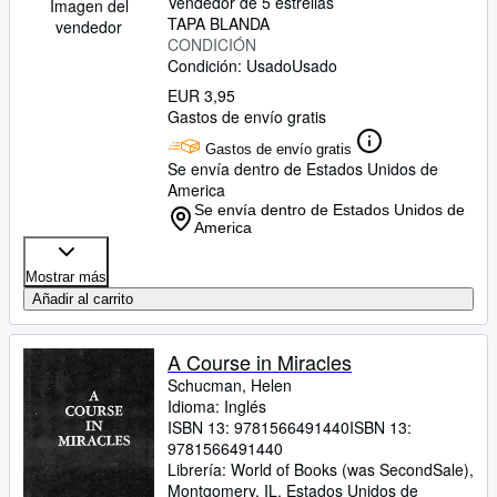
Vendedor de 5 estrellas
Imagen del
TAPA BLANDA
vendedor
CONDICIÓN
Condición: Usado
Usado
EUR 3,95
Gastos de envío gratis
Gastos de envío gratis
Se envía dentro de Estados Unidos de
America
Se envía dentro de Estados Unidos de
America
Mostrar más
Añadir al carrito
A Course in Miracles
Schucman, Helen
Idioma: Inglés
ISBN 13:
9781566491440
ISBN 13:
9781566491440
Librería:
World of Books (was SecondSale),
Montgomery, IL, Estados Unidos de