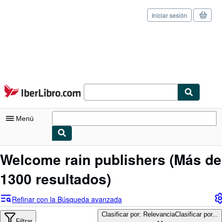
Iniciar sesión
Pasar al contenido principal
IberLibro.com
Menú
Mi cuenta
Welcome rain publishers
(Más de
Consultar mis pedidos
1300 resultados)
Cerrar sesión
Refinar con la Búsqueda avanzada
Búsqueda avanzada
Clasificar por: Relevancia
Clasificar por...
Filtrar