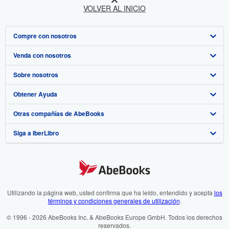
VOLVER AL INICIO
Compre con nosotros
Venda con nosotros
Búsqueda avanzada
Sobre nosotros
Colecciones
Comenzar a vender
Obtener Ayuda
Mi cuenta
Únase a nuestro programa de afiliados
Sobre IberLibro
Otras compañías de AbeBooks
Mis pedidos
Recomiende un vendedor
Medios
Preguntas frecuentes y guías
Siga a IberLibro
Ver carrito
Empleo
Atención al Cliente
AbeBooks.com
Política de Privacidad
AbeBooks.co.uk
Preferencias de cookies
AbeBooks.de
Aviso de cookies
AbeBooks.fr
Utilizando la página web, usted confirma que ha leído, entendido y acepta
los
términos y condiciones generales de utilización
.
Accesibilidad
AbeBooks.it
© 1996 - 2026 AbeBooks Inc. & AbeBooks Europe GmbH. Todos los derechos
reservados.