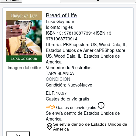
Colecciones
Libros antiguos
Bread of Life
Luke Goymour
Arte y coleccionismo
Idioma: Inglés
Vendedores
ISBN 13:
9781068773914
ISBN 13:
9781068773914
Comenzar a vender
Librería:
PBShop.store US, Wood Dale, IL,
Estados Unidos de America
PBShop.store
Ayuda
US
,
Wood Dale, IL, Estados Unidos de
America
CERRAR
Imagen del editor
Vendedor de 5 estrellas
TAPA BLANDA
CONDICIÓN
Condición: Nuevo
Nuevo
EUR 10,97
Gastos de envío gratis
Gastos de envío gratis
Se envía dentro de Estados Unidos de
America
Se envía dentro de Estados Unidos de
America