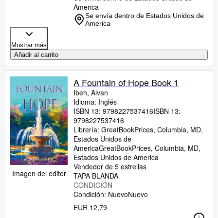
America
Se envía dentro de Estados Unidos de
America
Mostrar más
Añadir al carrito
A Fountain of Hope Book 1
Ibeh, Alvan
Idioma: Inglés
ISBN 13:
9798227537416
ISBN 13:
9798227537416
Librería:
GreatBookPrices, Columbia, MD,
Estados Unidos de
America
GreatBookPrices
,
Columbia, MD,
Estados Unidos de America
Vendedor de 5 estrellas
Imagen del editor
TAPA BLANDA
CONDICIÓN
Condición: Nuevo
Nuevo
EUR 12,79