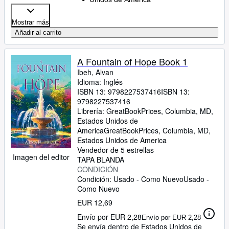
Mostrar más
Añadir al carrito
A Fountain of Hope Book 1
Ibeh, Alvan
Idioma: Inglés
ISBN 13:
9798227537416
ISBN 13:
9798227537416
Librería:
GreatBookPrices, Columbia, MD,
Estados Unidos de
America
GreatBookPrices
,
Columbia, MD,
Estados Unidos de America
Vendedor de 5 estrellas
Imagen del editor
TAPA BLANDA
CONDICIÓN
Condición: Usado - Como Nuevo
Usado -
Como Nuevo
EUR 12,69
Envío por EUR 2,28
Envío por EUR 2,28
Se envía dentro de Estados Unidos de