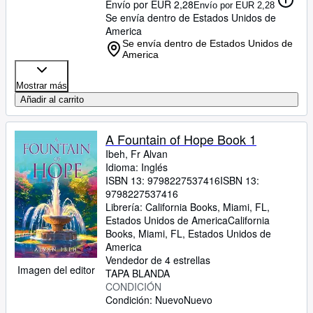
Envío por EUR 2,28
Envío por EUR 2,28
Se envía dentro de Estados Unidos de
America
Se envía dentro de Estados Unidos de
America
Mostrar más
Añadir al carrito
A Fountain of Hope Book 1
Ibeh, Fr Alvan
Idioma: Inglés
ISBN 13:
9798227537416
ISBN 13:
9798227537416
Librería:
California Books, Miami, FL,
Estados Unidos de America
California
Books
,
Miami, FL, Estados Unidos de
America
Vendedor de 4 estrellas
Imagen del editor
TAPA BLANDA
CONDICIÓN
Condición: Nuevo
Nuevo