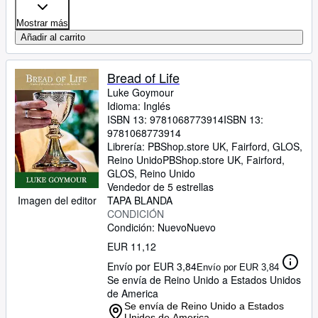
Mostrar más
Añadir al carrito
Bread of Life
Luke Goymour
Idioma: Inglés
ISBN 13:
9781068773914
ISBN 13:
9781068773914
Librería:
PBShop.store UK, Fairford, GLOS,
Reino Unido
PBShop.store UK
,
Fairford,
GLOS, Reino Unido
Vendedor de 5 estrellas
Imagen del editor
TAPA BLANDA
CONDICIÓN
Condición: Nuevo
Nuevo
EUR 11,12
Envío por EUR 3,84
Envío por EUR 3,84
Se envía de Reino Unido a Estados Unidos
de America
Se envía de Reino Unido a Estados
Unidos de America