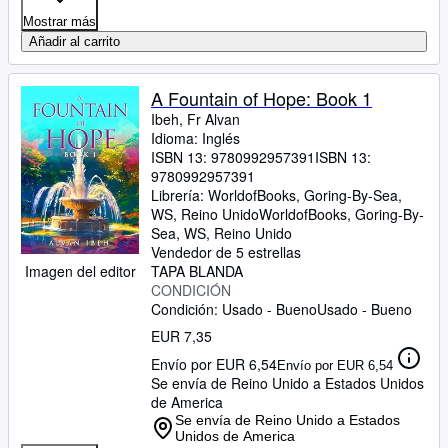
Mostrar más
Añadir al carrito
A Fountain of Hope: Book 1
Ibeh, Fr Alvan
Idioma: Inglés
ISBN 13:
9780992957391
ISBN 13:
9780992957391
Librería:
WorldofBooks, Goring-By-Sea,
WS, Reino Unido
WorldofBooks
,
Goring-By-
Sea, WS, Reino Unido
Vendedor de 5 estrellas
Imagen del editor
TAPA BLANDA
CONDICIÓN
Condición: Usado - Bueno
Usado - Bueno
EUR 7,35
Envío por EUR 6,54
Envío por EUR 6,54
Se envía de Reino Unido a Estados Unidos
de America
Se envía de Reino Unido a Estados
Unidos de America