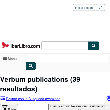
Iniciar sesión
Pasar al contenido principal
IberLibro.com
Menú
Mi cuenta
Verbum publications
(39
Consultar mis pedidos
resultados)
Cerrar sesión
Refinar con la Búsqueda avanzada
Búsqueda avanzada
Clasificar por: Relevancia
Clasificar por...
Filtrar