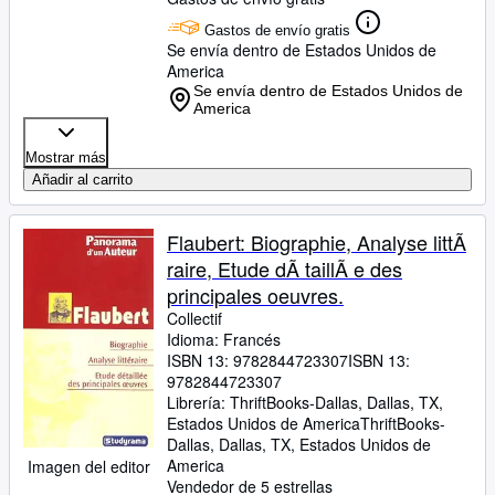
Gastos de envío gratis
Se envía dentro de Estados Unidos de
America
Se envía dentro de Estados Unidos de
America
Mostrar más
Añadir al carrito
Flaubert: Biographie, Analyse littÃ
raire, Etude dÃ taillÃ e des
principales oeuvres.
Collectif
Idioma: Francés
ISBN 13:
9782844723307
ISBN 13:
9782844723307
Librería:
ThriftBooks-Dallas, Dallas, TX,
Estados Unidos de America
ThriftBooks-
Dallas
,
Dallas, TX, Estados Unidos de
America
Imagen del editor
Vendedor de 5 estrellas