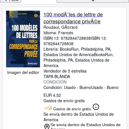
Colecciones
Libros antiguos
100 modÃ¨les de lettre de
correspondance privÃ©e
Arte y coleccionismo
Roudaut, GÃ©rard
Vendedores
Idioma: Francés
ISBN 13:
9782844728838
ISBN 13:
Comenzar a vender
9782844728838
Librería:
BooksRun, Philadelphia, PA,
Ayuda
Estados Unidos de America
BooksRun
,
Philadelphia, PA, Estados Unidos de
CERRAR
America
Vendedor de 5 estrellas
Imagen del editor
TAPA BLANDA
CONDICIÓN
Condición: Usado - Bueno
Usado - Bueno
EUR 4,52
Gastos de envío gratis
Gastos de envío gratis
Se envía dentro de Estados Unidos de
America
Se envía dentro de Estados Unidos de