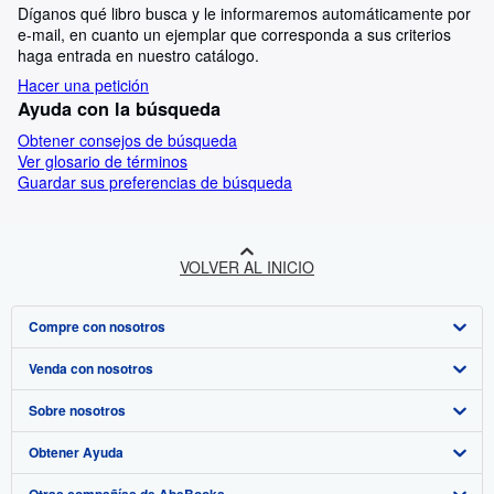
Díganos qué libro busca y le informaremos automáticamente por
e-mail, en cuanto un ejemplar que corresponda a sus criterios
haga entrada en nuestro catálogo.
Hacer una petición
Ayuda con la búsqueda
Obtener consejos de búsqueda
Ver glosario de términos
Guardar sus preferencias de búsqueda
VOLVER AL INICIO
Compre con nosotros
Venda con nosotros
Búsqueda avanzada
Sobre nosotros
Colecciones
Comenzar a vender
Obtener Ayuda
Mi cuenta
Únase a nuestro programa de afiliados
Sobre IberLibro