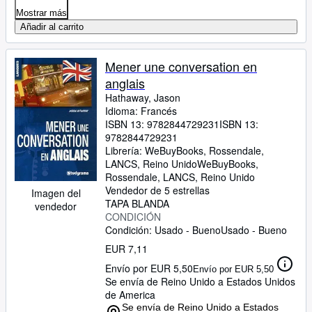
Mostrar más
Añadir al carrito
Mener une conversation en
anglais
Hathaway, Jason
Idioma: Francés
ISBN 13:
9782844729231
ISBN 13:
9782844729231
Librería:
WeBuyBooks, Rossendale,
LANCS, Reino Unido
WeBuyBooks
,
Rossendale, LANCS, Reino Unido
Vendedor de 5 estrellas
Imagen del
TAPA BLANDA
vendedor
CONDICIÓN
Condición: Usado - Bueno
Usado - Bueno
EUR 7,11
Envío por EUR 5,50
Envío por EUR 5,50
Se envía de Reino Unido a Estados Unidos
de America
Se envía de Reino Unido a Estados