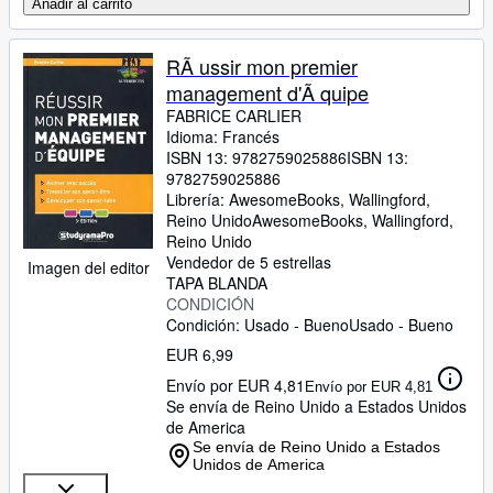
Añadir al carrito
RÃ ussir mon premier
management d'Ã quipe
FABRICE CARLIER
Idioma: Francés
ISBN 13:
9782759025886
ISBN 13:
9782759025886
Librería:
AwesomeBooks, Wallingford,
Reino Unido
AwesomeBooks
,
Wallingford,
Reino Unido
Vendedor de 5 estrellas
Imagen del editor
TAPA BLANDA
CONDICIÓN
Condición: Usado - Bueno
Usado - Bueno
EUR 6,99
Envío por EUR 4,81
Envío por EUR 4,81
Se envía de Reino Unido a Estados Unidos
de America
Se envía de Reino Unido a Estados
Unidos de America