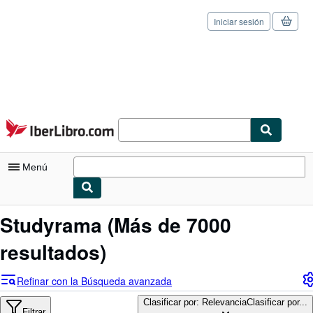
Iniciar sesión
Pasar al contenido principal
IberLibro.com
Menú
Mi cuenta
Studyrama
(Más de 7000
Consultar mis pedidos
resultados)
Cerrar sesión
Refinar con la Búsqueda avanzada
Búsqueda avanzada
Clasificar por: Relevancia
Clasificar por...
Filtrar