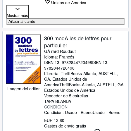
Unidos de America
Mostrar más
Añadir al carrito
300 modÃ les de lettres pour
particulier
GÃ rard Roudaut
Idioma: Francés
ISBN 13:
9782844720498
ISBN 13:
9782844720498
Librería:
ThriftBooks-Atlanta, AUSTELL,
GA, Estados Unidos de
America
ThriftBooks-Atlanta
,
AUSTELL, GA,
Imagen del editor
Estados Unidos de America
Vendedor de 5 estrellas
TAPA BLANDA
CONDICIÓN
Condición: Usado - Bueno
Usado - Bueno
EUR 12,80
Gastos de envío gratis