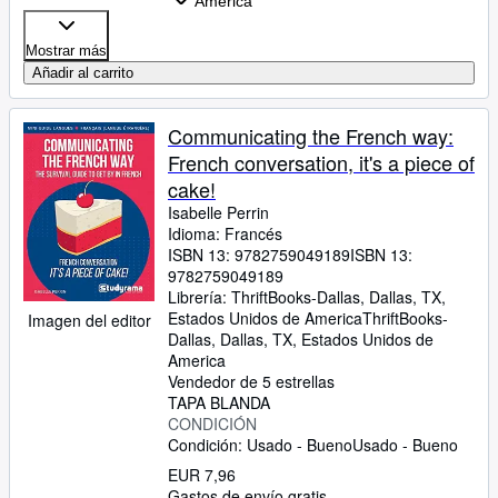
America
Mostrar más
Añadir al carrito
Communicating the French way:
French conversation, it's a piece of
cake!
Isabelle Perrin
Idioma: Francés
ISBN 13:
9782759049189
ISBN 13:
9782759049189
Librería:
ThriftBooks-Dallas, Dallas, TX,
Estados Unidos de America
ThriftBooks-
Imagen del editor
Dallas
,
Dallas, TX, Estados Unidos de
America
Vendedor de 5 estrellas
TAPA BLANDA
CONDICIÓN
Condición: Usado - Bueno
Usado - Bueno
EUR 7,96
Gastos de envío gratis