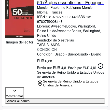
50 rÃ gles essentielles - Espagnol
Mercier, Fabienne Fabienne Mercier,
Idioma: Francés
ISBN 13:
9782759008148
ISBN 13:
9782759008148
Librería:
AwesomeBooks, Wallingford,
Reino Unido
AwesomeBooks
,
Wallingford,
Reino Unido
Vendedor de 5 estrellas
Imagen del editor
TAPA BLANDA
CONDICIÓN
Condición: Usado - Bueno
Usado - Bueno
EUR 6,28
Envío por EUR 4,81
Envío por EUR 4,81
Se envía de Reino Unido a Estados Unidos
de America
Se envía de Reino Unido a Estados
Unidos de America
Mostrar más
Añadir al carrito