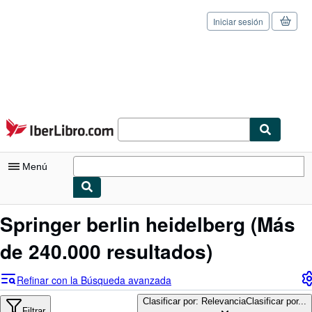
Iniciar sesión
Pasar al contenido principal
IberLibro.com
Menú
Mi cuenta
Springer berlin heidelberg
(Más
Consultar mis pedidos
de 240.000 resultados)
Cerrar sesión
Refinar con la Búsqueda avanzada
Búsqueda avanzada
Clasificar por: Relevancia
Clasificar por...
Filtrar