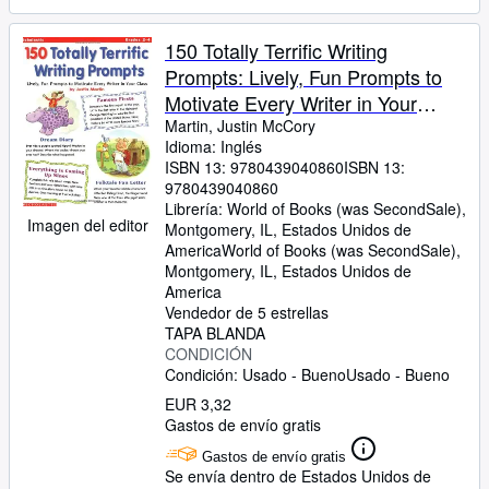
150 Totally Terrific Writing
Prompts: Lively, Fun Prompts to
Motivate Every Writer in Your
Class
Martin, Justin McCory
Idioma: Inglés
ISBN 13:
9780439040860
ISBN 13:
9780439040860
Librería:
World of Books (was SecondSale),
Imagen del editor
Montgomery, IL, Estados Unidos de
America
World of Books (was SecondSale)
,
Montgomery, IL, Estados Unidos de
America
Vendedor de 5 estrellas
TAPA BLANDA
CONDICIÓN
Condición: Usado - Bueno
Usado - Bueno
EUR 3,32
Gastos de envío gratis
Gastos de envío gratis
Se envía dentro de Estados Unidos de