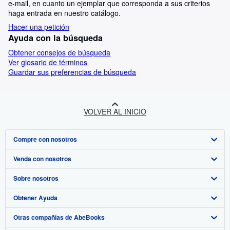
e-mail, en cuanto un ejemplar que corresponda a sus criterios
haga entrada en nuestro catálogo.
Hacer una petición
Ayuda con la búsqueda
Obtener consejos de búsqueda
Ver glosario de términos
Guardar sus preferencias de búsqueda
VOLVER AL INICIO
Compre con nosotros
Venda con nosotros
Búsqueda avanzada
Sobre nosotros
Colecciones
Comenzar a vender
Obtener Ayuda
Mi cuenta
Únase a nuestro programa de afiliados
Sobre IberLibro
Otras compañías de AbeBooks
Mis pedidos
Recomiende un vendedor
Medios
Preguntas frecuentes y guías