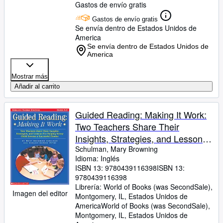
Gastos de envío gratis
Gastos de envío gratis
Se envía dentro de Estados Unidos de
America
Se envía dentro de Estados Unidos de
America
Mostrar más
Añadir al carrito
Guided Reading: Making It Work:
Two Teachers Share Their
Insights, Strategies, and Lessons
for Helping Every Child Become a
Schulman, Mary Browning
Idioma: Inglés
Successful Reader (Teaching
ISBN 13:
9780439116398
ISBN 13:
Strategies)
9780439116398
Librería:
World of Books (was SecondSale),
Imagen del editor
Montgomery, IL, Estados Unidos de
America
World of Books (was SecondSale)
,
Montgomery, IL, Estados Unidos de