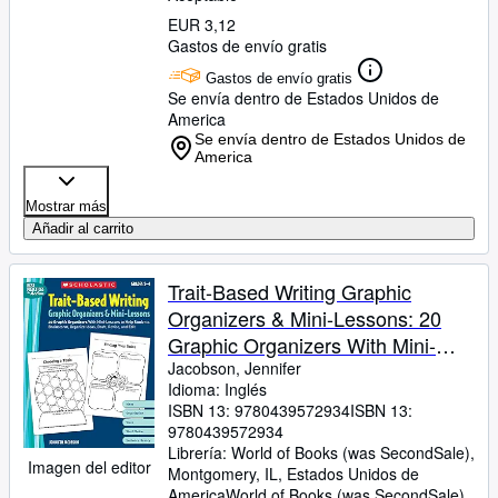
EUR 3,12
Gastos de envío gratis
Gastos de envío gratis
Se envía dentro de Estados Unidos de
America
Se envía dentro de Estados Unidos de
America
Mostrar más
Añadir al carrito
Trait-Based Writing Graphic
Organizers & Mini-Lessons: 20
Graphic Organizers With Mini-
Lessons to Help Students
Jacobson, Jennifer
Idioma: Inglés
Brainstorm, Organize Ideas, Draft,
ISBN 13:
9780439572934
ISBN 13:
Revise, and Edit (Best Practices in
9780439572934
Action)
Librería:
World of Books (was SecondSale),
Imagen del editor
Montgomery, IL, Estados Unidos de
America
World of Books (was SecondSale)
,