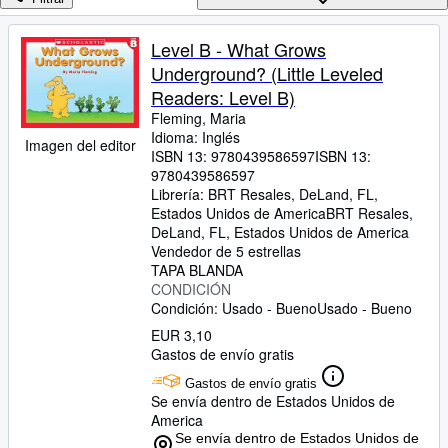
Colecciones
Libros antiguos
Level B - What Grows
Underground? (Little Leveled
Arte y coleccionismo
Readers: Level B)
Vendedores
Fleming, Maria
Idioma: Inglés
Comenzar a vender
Imagen del editor
ISBN 13:
9780439586597
ISBN 13:
9780439586597
Ayuda
Librería:
BRT Resales, DeLand, FL,
CERRAR
Estados Unidos de America
BRT Resales
,
DeLand, FL, Estados Unidos de America
Vendedor de 5 estrellas
TAPA BLANDA
CONDICIÓN
Condición: Usado - Bueno
Usado - Bueno
EUR 3,10
Gastos de envío gratis
Gastos de envío gratis
Se envía dentro de Estados Unidos de
America
Se envía dentro de Estados Unidos de