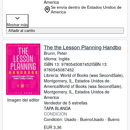
America
Se envía dentro de Estados Unidos de
America
Mostrar más
Añadir al carrito
The the Lesson Planning Handbo
Brunn, Peter
Idioma: Inglés
ISBN 13:
9780545087452
ISBN 13:
9780545087452
Librería:
World of Books (was SecondSale),
Montgomery, IL, Estados Unidos de
America
World of Books (was SecondSale)
,
Montgomery, IL, Estados Unidos de
America
Imagen del editor
Vendedor de 5 estrellas
TAPA BLANDA
CONDICIÓN
Condición: Usado - Bueno
Usado - Bueno
EUR 3,36