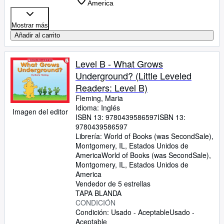
America
Mostrar más
Añadir al carrito
Level B - What Grows
Underground? (Little Leveled
Readers: Level B)
Fleming, Maria
Idioma: Inglés
Imagen del editor
ISBN 13:
9780439586597
ISBN 13:
9780439586597
Librería:
World of Books (was SecondSale),
Montgomery, IL, Estados Unidos de
America
World of Books (was SecondSale)
,
Montgomery, IL, Estados Unidos de
America
Vendedor de 5 estrellas
TAPA BLANDA
CONDICIÓN
Condición: Usado - Aceptable
Usado -
Aceptable