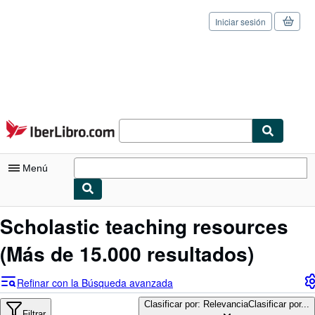
Iniciar sesión
Pasar al contenido principal
IberLibro.com
Menú
Mi cuenta
Scholastic teaching resources
Consultar mis pedidos
(Más de 15.000 resultados)
Cerrar sesión
Refinar con la Búsqueda avanzada
Búsqueda avanzada
Clasificar por: Relevancia
Clasificar por...
Filtrar