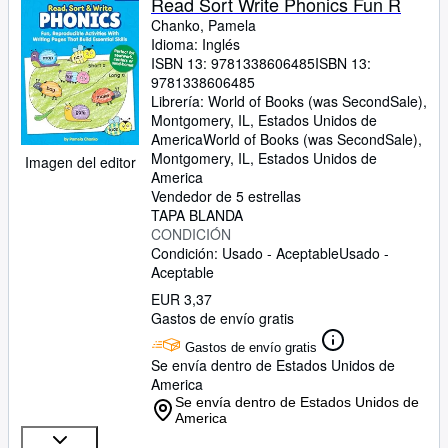
Read Sort Write Phonics Fun R
Chanko, Pamela
Idioma: Inglés
ISBN 13:
9781338606485
ISBN 13:
9781338606485
Librería:
World of Books (was SecondSale),
Montgomery, IL, Estados Unidos de
America
World of Books (was SecondSale)
,
Montgomery, IL, Estados Unidos de
Imagen del editor
America
Vendedor de 5 estrellas
TAPA BLANDA
CONDICIÓN
Condición: Usado - Aceptable
Usado -
Aceptable
EUR 3,37
Gastos de envío gratis
Gastos de envío gratis
Se envía dentro de Estados Unidos de
America
Se envía dentro de Estados Unidos de
America