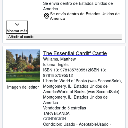
Se envía dentro de Estados Unidos de
America
Se envía dentro de Estados Unidos de
America
Mostrar más
Añadir al carrito
The Essential Cardiff Castle
Williams, Matthew
Idioma: Inglés
ISBN 13:
9781857595512
ISBN 13:
9781857595512
Librería:
World of Books (was SecondSale),
Montgomery, IL, Estados Unidos de
Imagen del editor
America
World of Books (was SecondSale)
,
Montgomery, IL, Estados Unidos de
America
Vendedor de 5 estrellas
TAPA BLANDA
CONDICIÓN
Condición: Usado - Aceptable
Usado -