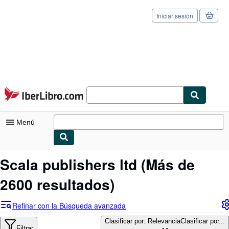
Iniciar sesión
Pasar al contenido principal
IberLibro.com
Menú
Mi cuenta
Scala publishers ltd
(Más de
Consultar mis pedidos
2600 resultados)
Cerrar sesión
Refinar con la Búsqueda avanzada
Búsqueda avanzada
Clasificar por: Relevancia
Clasificar por...
Filtrar