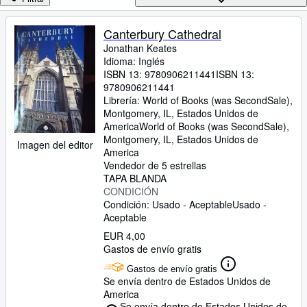
Colecciones
Libros antiguos
Canterbury Cathedral
Jonathan Keates
Arte y coleccionismo
Idioma: Inglés
Vendedores
ISBN 13:
9780906211441
ISBN 13:
9780906211441
Comenzar a vender
Librería:
World of Books (was SecondSale),
Montgomery, IL, Estados Unidos de
Ayuda
America
World of Books (was SecondSale)
,
Montgomery, IL, Estados Unidos de
Imagen del editor
CERRAR
America
Vendedor de 5 estrellas
TAPA BLANDA
CONDICIÓN
Condición: Usado - Aceptable
Usado -
Aceptable
EUR 4,00
Gastos de envío gratis
Gastos de envío gratis
Se envía dentro de Estados Unidos de
America
Se envía dentro de Estados Unidos de