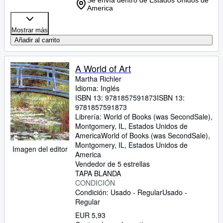
Se envía dentro de Estados Unidos de
America
Mostrar más
Añadir al carrito
A World of Art
Martha Richler
Idioma: Inglés
ISBN 13:
9781857591873
ISBN 13:
9781857591873
Librería:
World of Books (was SecondSale),
Montgomery, IL, Estados Unidos de
America
World of Books (was SecondSale)
,
Montgomery, IL, Estados Unidos de
Imagen del editor
America
Vendedor de 5 estrellas
TAPA BLANDA
CONDICIÓN
Condición: Usado - Regular
Usado -
Regular
EUR 5,93