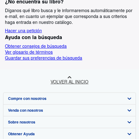
¿No encuentra su libro?
Díganos qué libro busca y le informaremos automáticamente por
e-mail, en cuanto un ejemplar que corresponda a sus criterios
haga entrada en nuestro catálogo.
Hacer una petición
Ayuda con la búsqueda
Obtener consejos de búsqueda
Ver glosario de términos
Guardar sus preferencias de búsqueda
VOLVER AL INICIO
Compre con nosotros
Venda con nosotros
Búsqueda avanzada
Sobre nosotros
Colecciones
Comenzar a vender
Obtener Ayuda
Mi cuenta
Únase a nuestro programa de afiliados
Sobre IberLibro