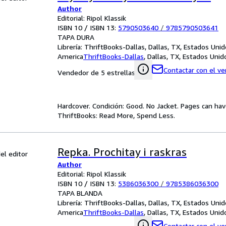
Author
Editorial: Ripol Klassik
ISBN 10 / ISBN 13:
5790503640
/
9785790503641
TAPA DURA
Librería:
ThriftBooks-Dallas, Dallas, TX, Estados Uni
America
ThriftBooks-Dallas
,
Dallas, TX, Estados Uni
Contactar con el v
Vendedor de 5 estrellas
Hardcover. Condición: Good. No Jacket. Pages can ha
ThriftBooks: Read More, Spend Less.
Repka. Prochitay i raskras
el editor
Author
Editorial: Ripol Klassik
ISBN 10 / ISBN 13:
5386036300
/
9785386036300
TAPA BLANDA
Librería:
ThriftBooks-Dallas, Dallas, TX, Estados Uni
America
ThriftBooks-Dallas
,
Dallas, TX, Estados Uni
Contactar con el v