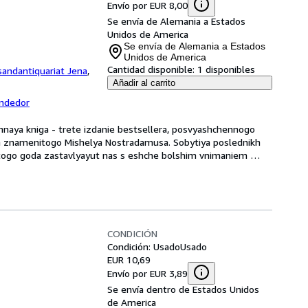
Envío por EUR 8,00
Se envía de Alemania a Estados
Unidos de America
Se envía de Alemania a Estados
Unidos de America
Cantidad disponible:
1 disponibles
sandantiquariat Jena
,
Añadir al carrito
endedor
nnaya kniga - trete izdanie bestsellera, posvyashchennogo 
 znamenitogo Mishelya Nostradamusa. Sobytiya poslednikh 
togo goda zastavlyayut nas s eshche bolshim vnimaniem 
CONDICIÓN
Condición: Usado
Usado
EUR 10,69
Envío por EUR 3,89
Se envía dentro de Estados Unidos
de America