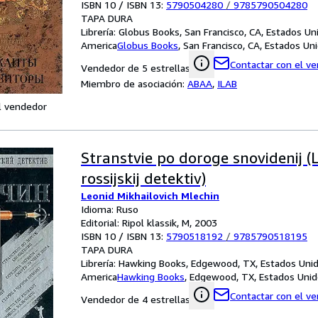
ISBN 10 / ISBN 13:
5790504280
/
9785790504280
TAPA DURA
Librería:
Globus Books, San Francisco, CA, Estados Un
America
Globus Books
,
San Francisco, CA, Estados Un
Contactar con el v
Vendedor de 5 estrellas
Miembro de asociación:
ABAA
,
ILAB
l vendedor
Stranstvie po doroge snovidenij (
rossijskij detektiv)
Leonid Mikhailovich Mlechin
Idioma: Ruso
Editorial: Ripol klassik, M, 2003
ISBN 10 / ISBN 13:
5790518192
/
9785790518195
TAPA DURA
Librería:
Hawking Books, Edgewood, TX, Estados Uni
America
Hawking Books
,
Edgewood, TX, Estados Unid
Contactar con el v
Vendedor de 4 estrellas