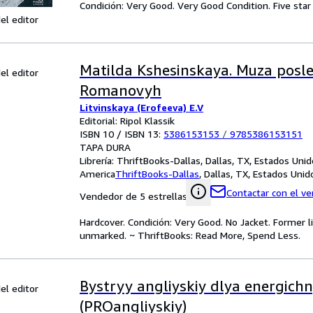
Condición: Very Good. Very Good Condition. Five star 
el editor
Matilda Kshesinskaya. Muza posl
el editor
Romanovyh
Litvinskaya (Erofeeva) E.V
Editorial: Ripol Klassik
ISBN 10 / ISBN 13:
5386153153
/
9785386153151
TAPA DURA
Librería:
ThriftBooks-Dallas, Dallas, TX, Estados Uni
America
ThriftBooks-Dallas
,
Dallas, TX, Estados Uni
Contactar con el v
Vendedor de 5 estrellas
Hardcover. Condición: Very Good. No Jacket. Former l
unmarked. ~ ThriftBooks: Read More, Spend Less.
Bystryy angliyskiy dlya energich
el editor
(PROangliyskiy)