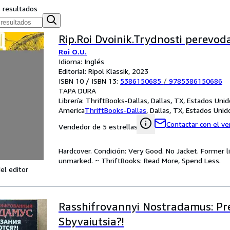
s resultados
Rip.Roi Dvoinik.Trydnosti perevod
Roi O.U.
Idioma: Inglés
Editorial: Ripol Klassik, 2023
ISBN 10 / ISBN 13:
5386150685
/
9785386150686
TAPA DURA
Librería:
ThriftBooks-Dallas, Dallas, TX, Estados Uni
America
ThriftBooks-Dallas
,
Dallas, TX, Estados Uni
Contactar con el v
Vendedor de 5 estrellas
Hardcover. Condición: Very Good. No Jacket. Former l
unmarked. ~ ThriftBooks: Read More, Spend Less.
el editor
Rasshifrovannyi Nostradamus: Pr
Sbyvaiutsia?!