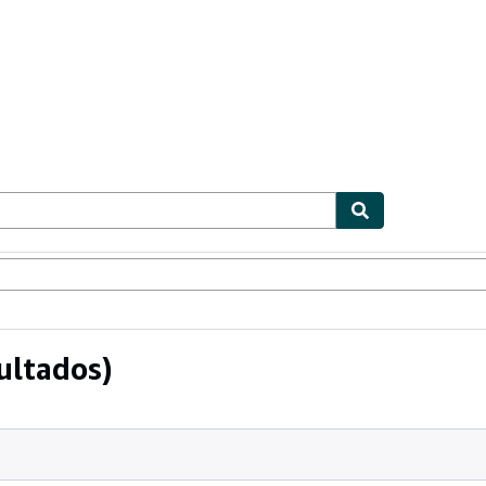
ionismo
Vendedores
Comenzar a vender
ultados)