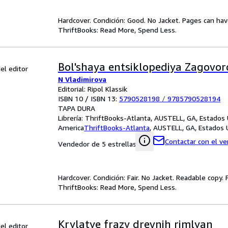
Hardcover. Condición: Good. No Jacket. Pages can ha
ThriftBooks: Read More, Spend Less.
Bol'shaya entsiklopediya Zagovoro
el editor
N Vladimirova
Editorial: Ripol Klassik
ISBN 10 / ISBN 13:
5790528198
/
9785790528194
TAPA DURA
Librería:
ThriftBooks-Atlanta, AUSTELL, GA, Estados
America
ThriftBooks-Atlanta
,
AUSTELL, GA, Estados 
Contactar con el v
Vendedor de 5 estrellas
Hardcover. Condición: Fair. No Jacket. Readable copy
ThriftBooks: Read More, Spend Less.
Krylatye frazy drevnih rimlyan
el editor