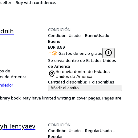
seller - Buy with confidence.
CONDICIÓN
ednih
Condición: Usado - Bueno
Usado -
Bueno
EUR 8,89
Gastos de envío gratis
Se envía dentro de Estados Unidos
de America
dos de
Se envía dentro de Estados
dos de America
Unidos de America
Cantidad disponible:
1 disponibles
endedor
Añadir al carrito
ibrary book; May have limited writing in cover pages. Pages are
CONDICIÓN
nyh lentyaev
Condición: Usado - Regular
Usado -
Regular