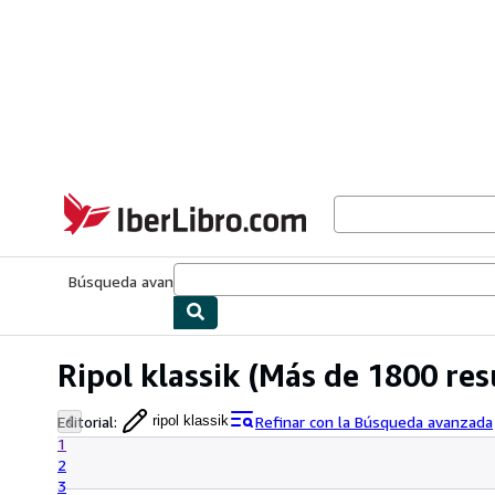
Pasar al contenido principal
IberLibro.com
Búsqueda avanzada
Colecciones
Libros antiguos
Arte y colecc
Ripol klassik
(Más de 1800 res
Editorial
:
Refinar con la Búsqueda avanzada
ripol klassik
1
2
3