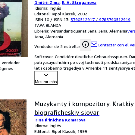
Dmitrii Zima
;
E. A. Stroganova
Idioma: Inglés
Editorial: Ripol Klassik, 2002
ISBN 10 / ISBN 13:
5790512917
/
9785790512919
TAPA BLANDA
Librería:
Versandantiquariat Jena, Jena, Alemania
Ver
Jena, Alemania
Contactar con el v
Vendedor de 5 estrellas
Softcover. Condición: deutliche Gebrauchsspuren. Da
potryasayushchim po svej tochnosti predskazaniyam
l vendedor
let i osobenno tragediya v Amerike 11 sentyabrya e
ágenes
vchityvatsya
…
Mostrar más
Muzykanty i kompozitory. Kratkiy
biograficheskiy slovar
Irina Il'inichna Komarova
Idioma: Inglés
Editorial: Ripol Klassik, 1999