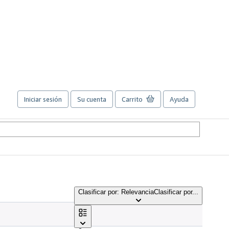
Iniciar sesión
Su cuenta
Carrito
Ayuda
Clasificar por: Relevancia
Clasificar por...