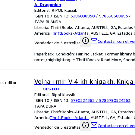
A. Dragunkin
Editorial: RIPOL klassik
ISBN 10 / ISBN 13:
5386098950
/
9785386098957
TAPA BLANDA
Librería:
ThriftBooks-Atlanta, AUSTELL, GA, Estados
America
ThriftBooks-Atlanta
,
AUSTELL, GA, Estados 
Contactar con el v
Vendedor de 5 estrellas
Paperback. Condición: Fair. No Jacket. Former librar
notes/highlighting. ~ ThriftBooks: Read More, Spend
Vojna i mir. V 4-kh knigakh. Kniga
el editor
L. TOLSTOJ
Editorial: Ripol klassik
ISBN 10 / ISBN 13:
5790524362
/
9785790524363
TAPA DURA
Librería:
ThriftBooks-Atlanta, AUSTELL, GA, Estados
America
ThriftBooks-Atlanta
,
AUSTELL, GA, Estados 
Contactar con el v
Vendedor de 5 estrellas