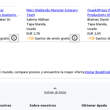
for
Mary Shelleyâs Monster (Literary
QuarkXPress P
n Anatomy &
Text)
Productivity S
ker Dr.
Salima Alikhan
QuarkXPress 4
Blatner, David
Tapa blanda
Tapa blanda
Usado
Usado
EUR 2,76
EUR 2,95
gratis
Gastos de envío gratis
Gastos de
el mundo, compare precios y encuentre la mejor oferta.
Visitar BookFin
Volver al inicio
sotros
Sobre nosotros
Obtener Ayuda