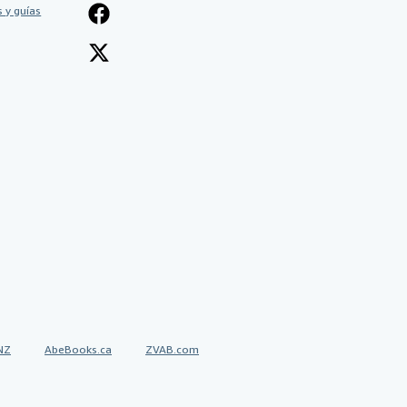
 y guías
NZ
AbeBooks.ca
ZVAB.com