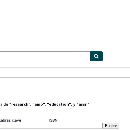
ionismo
Vendedores
Comenzar a vender
da de
"
research
"
,
"
amp
"
,
"
education
"
,
y
"
assn
"
.
labras clave
ISBN
Buscar