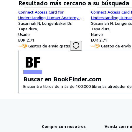
Resultado más cercano a su búsqueda
Connect Access Card for
Connect Access Card 
Understanding Human Anatomy &
Understanding Huma
Physiology
Susannah N. Longenbaker Dr.
Physiology
Susannah N. Longenba
Tapa dura
Tapa dura
Usado
Nuevo
EUR 2,71
EUR 2,71
Gastos de envío gratis
Gastos de envío 
Buscar en BookFinder.com
Encuentre libros de más de 100.000 librerías alrededor d
Compre con nosotros
Venda con no