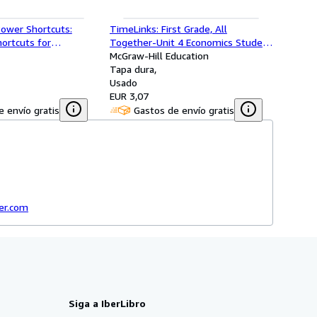
ower Shortcuts:
TimeLinks: First Grade, All
hortcuts for
Together-Unit 4 Economics Student
 and 5
Edition (OLDER ELEMENTARY SOCIAL
McGraw-Hill Education
STUDIES)
Tapa dura
Usado
EUR 3,07
 envío gratis
Gastos de envío gratis
der.com
Siga a IberLibro