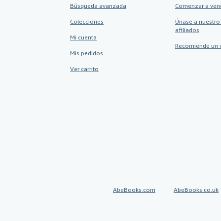
Búsqueda avanzada
Comenzar a ven
Colecciones
Únase a nuestro
afiliados
Mi cuenta
Recomiende un 
Mis pedidos
Ver carrito
AbeBooks.com
AbeBooks.co.uk