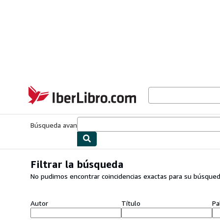
Pasar al contenido principal
IberLibro.com
Búsqueda avanzada
Colecciones
Libros antiguos
Arte y colecc
Filtrar la búsqueda
No pudimos encontrar coincidencias exactas para su búsque
Autor
Título
Pa