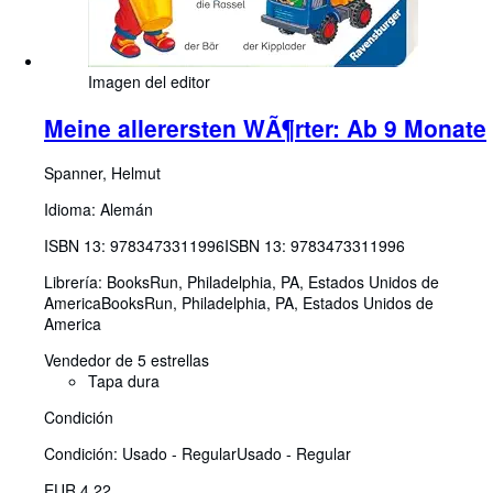
Imagen del editor
Meine allerersten WÃ¶rter: Ab 9 Monate
Spanner, Helmut
Idioma: Alemán
ISBN 13:
9783473311996
ISBN 13: 9783473311996
Librería:
BooksRun, Philadelphia, PA, Estados Unidos de
America
BooksRun
,
Philadelphia, PA, Estados Unidos de
America
Vendedor de 5 estrellas
Tapa dura
Condición
Condición: Usado - Regular
Usado - Regular
EUR 4,22