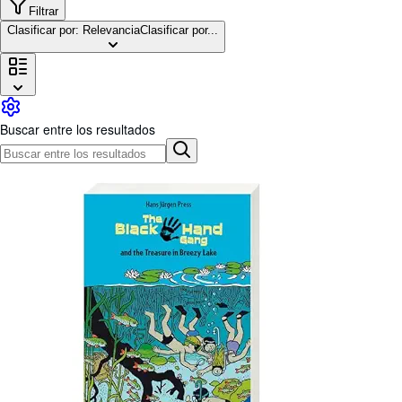
Colecciones
Filtrar
Clasificar por: Relevancia
Clasificar por...
Libros antiguos
Arte y coleccionismo
Vendedores
Comenzar a vender
Buscar entre los resultados
Ayuda
CERRAR