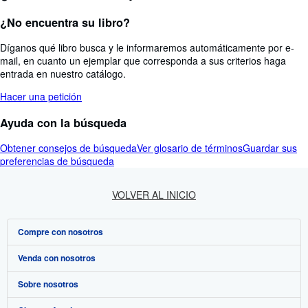
¿No encuentra su libro?
Díganos qué libro busca y le informaremos automáticamente por e-
mail, en cuanto un ejemplar que corresponda a sus criterios haga
entrada en nuestro catálogo.
Hacer una petición
Ayuda con la búsqueda
Obtener consejos de búsqueda
Ver glosario de términos
Guardar sus
preferencias de búsqueda
VOLVER AL INICIO
Compre con nosotros
Venda con nosotros
Búsqueda avanzada
Sobre nosotros
Colecciones
Comenzar a vender