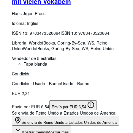
mit vielen Vokabeln
Hans Jrgen Press
Idioma: Inglés
ISBN 13:
9783473520664
ISBN 13: 9783473520664
Librería:
WorldofBooks, Goring-By-Sea, WS, Reino
Unido
WorldofBooks
,
Goring-By-Sea, WS, Reino Unido
Vendedor de 5 estrellas
Tapa blanda
Condición
Condición: Usado - Bueno
Usado - Bueno
EUR 2,31
Envío por EUR 6,54
Envío por EUR 6,54
Se envía de Reino Unido a Estados Unidos de America
Se envía de Reino Unido a Estados Unidos de America
Mostrar menos
Mostrar más