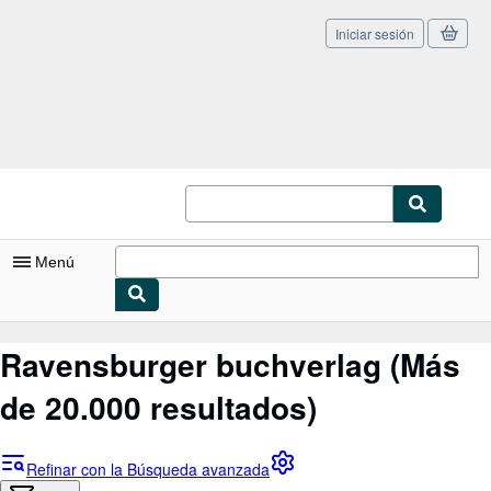
Iniciar sesión
Pasar al contenido principal
IberLibro.com
Menú
Mi cuenta
Ravensburger buchverlag
(Más
Consultar mis pedidos
de 20.000 resultados)
Cerrar sesión
Búsqueda avanzada
Refinar con la Búsqueda avanzada