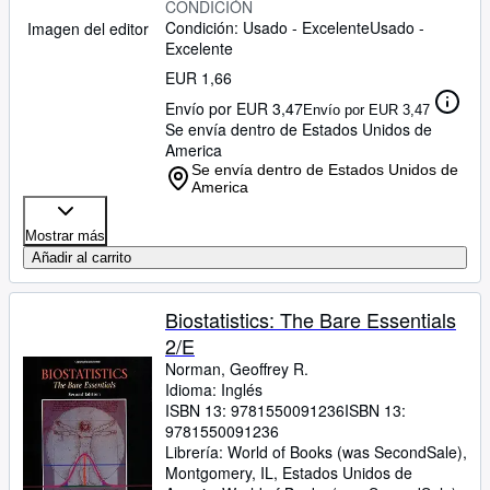
CONDICIÓN
Condición: Usado - Excelente
Usado -
Imagen del editor
Excelente
EUR 1,66
Envío por EUR 3,47
Envío por EUR 3,47
Se envía dentro de Estados Unidos de
America
Se envía dentro de Estados Unidos de
America
Mostrar más
Añadir al carrito
Biostatistics: The Bare Essentials
2/E
Norman, Geoffrey R.
Idioma: Inglés
ISBN 13:
9781550091236
ISBN 13:
9781550091236
Librería:
World of Books (was SecondSale),
Montgomery, IL, Estados Unidos de