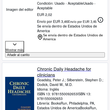
Condición: Usado - Aceptable
Usado -
Aceptable
Imagen del editor
EUR 2,02
Envío por EUR 3,46
Envío por EUR 3,46
Se envía dentro de Estados Unidos de
America
Se envía dentro de Estados Unidos de
America
Mostrar más
Añadir al carrito
Chronic Daily Headache for
clinicians
Goadsby, Peter J.
;
Silberstein, Stephen D.
;
Dodick, David W., M.D.
Idioma: Inglés
ISBN 13:
9781550092653
ISBN 13:
9781550092653
Librería:
BooksRun, Philadelphia, PA,
Estados Unidos de America
BooksRun
,