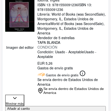
Idioma: Inglés
ISBN 13:
9781550091236
ISBN 13:
9781550091236
Librería:
World of Books (was SecondSale),
Montgomery, IL, Estados Unidos de
America
World of Books (was SecondSale)
,
Montgomery, IL, Estados Unidos de
America
Vendedor de 5 estrellas
TAPA BLANDA
CONDICIÓN
Imagen del editor
Condición: Usado - Aceptable
Usado -
Aceptable
EUR 5,26
Gastos de envío gratis
Gastos de envío gratis
Se envía dentro de Estados Unidos de
America
Se envía dentro de Estados Unidos de
America
Mostrar más
Añadir al carrito