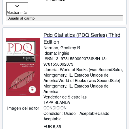
Mostrar más
Añadir al carrito
Pdq Statistics (PDQ Series) Third
Edition
Norman, Geoffrey R.
Idioma: Inglés
ISBN 13:
9781550092073
ISBN 13:
9781550092073
Librería:
World of Books (was SecondSale),
Montgomery, IL, Estados Unidos de
America
World of Books (was SecondSale)
,
Montgomery, IL, Estados Unidos de
America
Vendedor de 5 estrellas
TAPA BLANDA
CONDICIÓN
Imagen del editor
Condición: Usado - Aceptable
Usado -
Aceptable
EUR 5,35