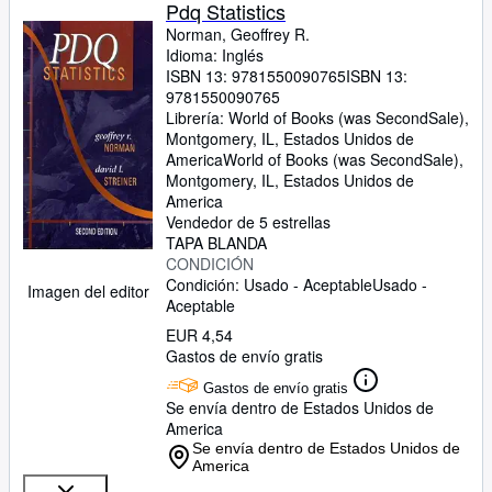
Colecciones
Pdq Statistics
Norman, Geoffrey R.
Libros antiguos
Idioma: Inglés
ISBN 13:
9781550090765
ISBN 13:
Arte y coleccionismo
9781550090765
Vendedores
Librería:
World of Books (was SecondSale),
Montgomery, IL, Estados Unidos de
Comenzar a vender
America
World of Books (was SecondSale)
,
Montgomery, IL, Estados Unidos de
Ayuda
America
Vendedor de 5 estrellas
CERRAR
TAPA BLANDA
CONDICIÓN
Condición: Usado - Aceptable
Usado -
Imagen del editor
Aceptable
EUR 4,54
Gastos de envío gratis
Gastos de envío gratis
Se envía dentro de Estados Unidos de
America
Se envía dentro de Estados Unidos de
America