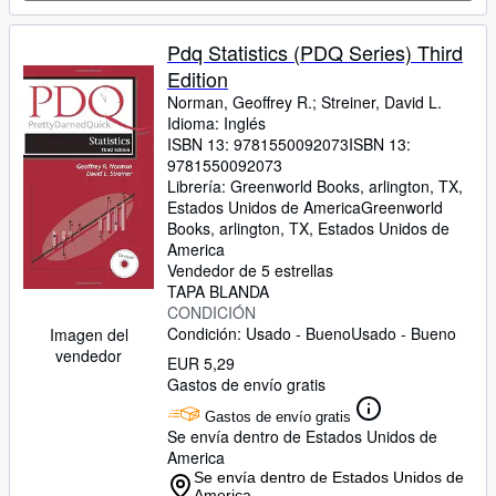
Pdq Statistics (PDQ Series) Third
Edition
Norman, Geoffrey R.
;
Streiner, David L.
Idioma: Inglés
ISBN 13:
9781550092073
ISBN 13:
9781550092073
Librería:
Greenworld Books, arlington, TX,
Estados Unidos de America
Greenworld
Books
,
arlington, TX, Estados Unidos de
America
Vendedor de 5 estrellas
TAPA BLANDA
CONDICIÓN
Condición: Usado - Bueno
Usado - Bueno
Imagen del
vendedor
EUR 5,29
Gastos de envío gratis
Gastos de envío gratis
Se envía dentro de Estados Unidos de
America
Se envía dentro de Estados Unidos de
America