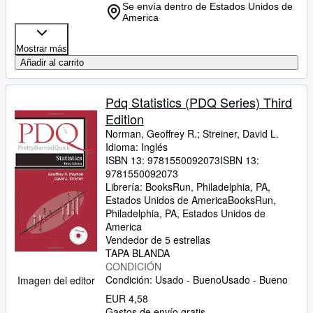
Se envía dentro de Estados Unidos de
America
Mostrar más
Añadir al carrito
Pdq Statistics (PDQ Series) Third
Edition
Norman, Geoffrey R.
;
Streiner, David L.
Idioma: Inglés
ISBN 13:
9781550092073
ISBN 13:
9781550092073
Librería:
BooksRun, Philadelphia, PA,
Estados Unidos de America
BooksRun
,
Philadelphia, PA, Estados Unidos de
America
Vendedor de 5 estrellas
TAPA BLANDA
CONDICIÓN
Condición: Usado - Bueno
Usado - Bueno
Imagen del editor
EUR 4,58
Gastos de envío gratis