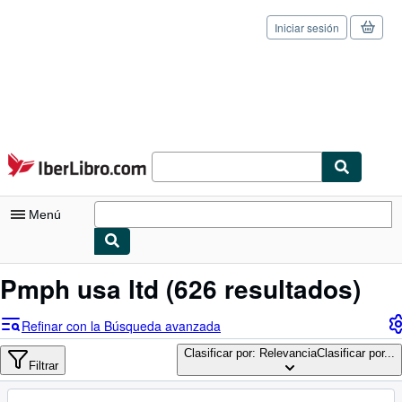
Iniciar sesión
Pasar al contenido principal
IberLibro.com
Menú
Mi cuenta
Pmph usa ltd
(626 resultados)
Consultar mis pedidos
Refinar con la Búsqueda avanzada
Cerrar sesión
Clasificar por: Relevancia
Clasificar por...
Filtrar
Búsqueda avanzada