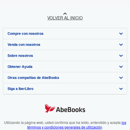
VOLVER AL INICIO
Compre con nosotros
Venda con nosotros
Búsqueda avanzada
Sobre nosotros
Colecciones
Comenzar a vender
Obtener Ayuda
Mi cuenta
Únase a nuestro programa de afiliados
Sobre IberLibro
Otras compañías de AbeBooks
Mis pedidos
Recomiende un vendedor
Medios
Preguntas frecuentes y guías
Siga a IberLibro
Ver carrito
Empleo
Atención al Cliente
AbeBooks.com
Política de Privacidad
AbeBooks.co.uk
Preferencias de cookies
AbeBooks.de
Aviso de cookies
AbeBooks.fr
Utilizando la página web, usted confirma que ha leído, entendido y acepta
los
términos y condiciones generales de utilización
.