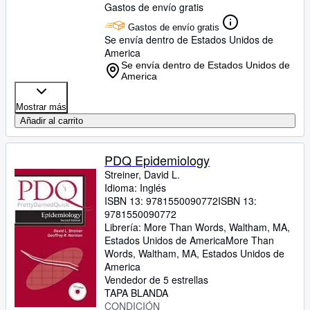
Gastos de envío gratis
Gastos de envío gratis
Se envía dentro de Estados Unidos de
America
Se envía dentro de Estados Unidos de
America
Mostrar más
Añadir al carrito
PDQ Epidemiology
Streiner, David L.
Idioma: Inglés
ISBN 13:
9781550090772
ISBN 13:
9781550090772
Librería:
More Than Words, Waltham, MA,
Estados Unidos de America
More Than
Words
,
Waltham, MA, Estados Unidos de
America
Vendedor de 5 estrellas
TAPA BLANDA
CONDICIÓN