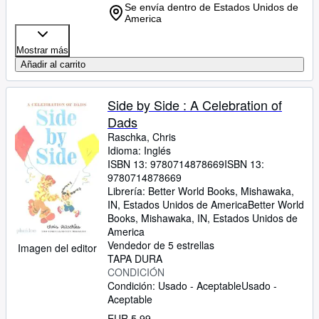
Se envía dentro de Estados Unidos de
America
Mostrar más
Añadir al carrito
Side by Side : A Celebration of
Dads
Raschka, Chris
Idioma: Inglés
ISBN 13:
9780714878669
ISBN 13:
9780714878669
Librería:
Better World Books, Mishawaka,
IN, Estados Unidos de America
Better World
Books
,
Mishawaka, IN, Estados Unidos de
America
Vendedor de 5 estrellas
Imagen del editor
TAPA DURA
CONDICIÓN
Condición: Usado - Aceptable
Usado -
Aceptable
EUR 5,99