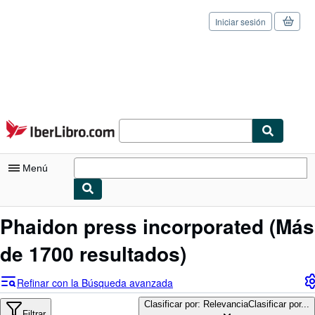
Iniciar sesión
Pasar al contenido principal
IberLibro.com
Menú
Mi cuenta
Phaidon press incorporated
(Más
Consultar mis pedidos
de 1700 resultados)
Cerrar sesión
Refinar con la Búsqueda avanzada
Búsqueda avanzada
Clasificar por: Relevancia
Clasificar por...
Filtrar