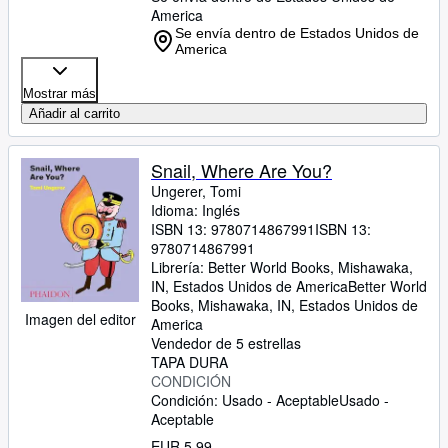
America
Se envía dentro de Estados Unidos de
America
Mostrar más
Añadir al carrito
Snail, Where Are You?
Ungerer, Tomi
Idioma: Inglés
ISBN 13:
9780714867991
ISBN 13:
9780714867991
Librería:
Better World Books, Mishawaka,
IN, Estados Unidos de America
Better World
Books
,
Mishawaka, IN, Estados Unidos de
Imagen del editor
America
Vendedor de 5 estrellas
TAPA DURA
CONDICIÓN
Condición: Usado - Aceptable
Usado -
Aceptable
EUR 5,99