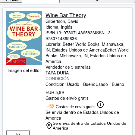
Colecciones
Libros antiguos
Wine Bar Theory
Gilbertson, David
Arte y coleccionismo
Idioma: Inglés
Vendedores
ISBN 13:
9780714865836
ISBN 13:
9780714865836
Comenzar a vender
Librería:
Better World Books, Mishawaka,
IN, Estados Unidos de America
Better World
Ayuda
Books
,
Mishawaka, IN, Estados Unidos de
America
CERRAR
Vendedor de 5 estrellas
Imagen del editor
TAPA DURA
CONDICIÓN
Condición: Usado - Bueno
Usado - Bueno
EUR 5,99
Gastos de envío gratis
Gastos de envío gratis
Se envía dentro de Estados Unidos de
America
Se envía dentro de Estados Unidos de
America