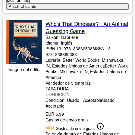
Mostrar más
Añadir al carrito
Who's That Dinosaur? : An Animal
Guessing Game
Balkan, Gabrielle
Idioma: Inglés
ISBN 13:
9781838665388
ISBN 13:
9781838665388
Librería:
Better World Books, Mishawaka,
IN, Estados Unidos de America
Better World
Imagen del editor
Books
,
Mishawaka, IN, Estados Unidos de
America
Vendedor de 5 estrellas
TAPA DURA
CONDICIÓN
Condición: Usado - Aceptable
Usado -
Aceptable
EUR 5,99
Gastos de envío gratis
Gastos de envío gratis
Se envía dentro de Estados Unidos de