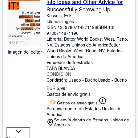
into Ideas and Other Advice for
Successfully Screwing Up
Kessels, Erik
Idioma: Inglés
ISBN 13:
9780714871196
ISBN 13:
9780714871196
Librería:
Better World Books: West, Reno,
NV, Estados Unidos de America
Better
World Books: West
,
Reno, NV, Estados
Imagen del editor
Unidos de America
Vendedor de 5 estrellas
TAPA BLANDA
CONDICIÓN
Condición: Usado - Bueno
Usado - Bueno
EUR 5,99
Gastos de envío gratis
Gastos de envío gratis
Se envía dentro de Estados Unidos de
America
Se envía dentro de Estados Unidos de
America