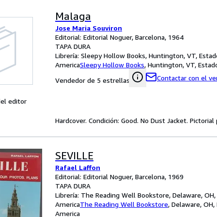
Malaga
Jose Maria Souviron
Editorial: Editorial Noguer, Barcelona, 1964
TAPA DURA
Librería:
Sleepy Hollow Books, Huntington, VT, Estad
America
Sleepy Hollow Books
,
Huntington, VT, Estad
Contactar con el v
Vendedor de 5 estrellas
el editor
Hardcover. Condición: Good. No Dust Jacket. Pictorial 
SEVILLE
Rafael Laffon
Editorial: Editorial Noguer, Barcelona, 1969
TAPA DURA
Librería:
The Reading Well Bookstore, Delaware, OH,
America
The Reading Well Bookstore
,
Delaware, OH,
America