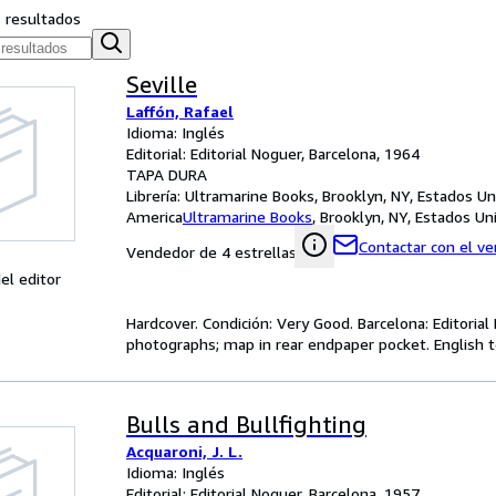
s resultados
Seville
Laffón, Rafael
Idioma: Inglés
Editorial: Editorial Noguer, Barcelona, 1964
TAPA DURA
Librería:
Ultramarine Books, Brooklyn, NY, Estados U
America
Ultramarine Books
,
Brooklyn, NY, Estados Un
Contactar con el v
Vendedor de 4 estrellas
el editor
Hardcover. Condición: Very Good. Barcelona: Editor
photographs; map in rear endpaper pocket. English te
Bulls and Bullfighting
Acquaroni, J. L.
Idioma: Inglés
Editorial: Editorial Noguer, Barcelona, 1957