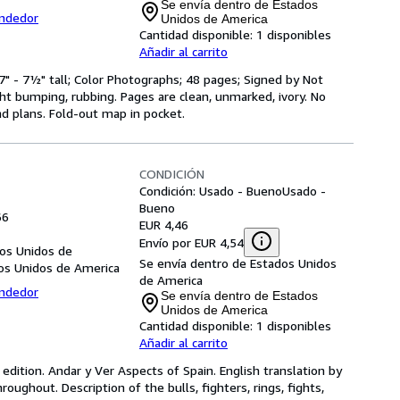
Se envía dentro de Estados
endedor
Unidos de America
Cantidad disponible:
1 disponibles
Añadir al carrito
7" - 7½" tall; Color Photographs; 48 pages; Signed by Not
ght bumping, rubbing. Pages are clean, unmarked, ivory. No
d plans. Fold-out map in pocket.
CONDICIÓN
Condición: Usado - Bueno
Usado -
Bueno
66
EUR 4,46
Envío por EUR 4,54
dos Unidos de
Se envía dentro de Estados Unidos
dos Unidos de America
de America
endedor
Se envía dentro de Estados
Unidos de America
Cantidad disponible:
1 disponibles
Añadir al carrito
 edition. Andar y Ver Aspects of Spain. English translation by
oughout. Description of the bulls, fighters, rings, fights,