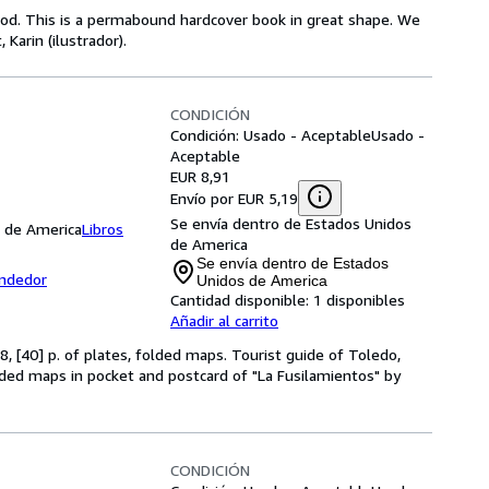
ood. This is a permabound hardcover book in great shape. We
Karin (ilustrador).
CONDICIÓN
Condición: Usado - Aceptable
Usado -
Aceptable
EUR 8,91
Envío por EUR 5,19
Se envía dentro de Estados Unidos
s de America
Libros
de America
Se envía dentro de Estados
endedor
Unidos de America
Cantidad disponible:
1 disponibles
Añadir al carrito
8, [40] p. of plates, folded maps. Tourist guide of Toledo,
lded maps in pocket and postcard of "La Fusilamientos" by
CONDICIÓN