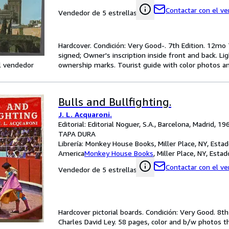
Contactar con el v
Vendedor de 5 estrellas
Hardcover. Condición: Very Good-. 7th Edition. 12mo 
signed; Owner's inscription inside front and back. Li
l vendedor
ownership marks. Tourist guide with color photos an
Bulls and Bullfighting.
J. L. Acquaroni.
Editorial: Editorial Noguer, S.A., Barcelona, Madrid, 19
TAPA DURA
Librería:
Monkey House Books, Miller Place, NY, Esta
America
Monkey House Books
,
Miller Place, NY, Esta
Contactar con el v
Vendedor de 5 estrellas
Hardcover pictorial boards. Condición: Very Good. 8th
Charles David Ley. 58 pages, color and b/w photos thr