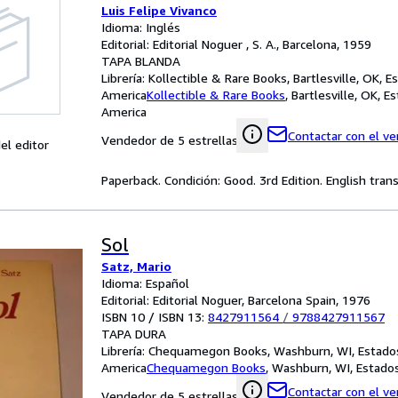
Luis Felipe Vivanco
Idioma: Inglés
Editorial: Editorial Noguer , S. A., Barcelona, 1959
TAPA BLANDA
Librería:
Kollectible & Rare Books, Bartlesville, OK, 
America
Kollectible & Rare Books
,
Bartlesville, OK, E
America
Contactar con el v
Vendedor de 5 estrellas
el editor
Paperback. Condición: Good. 3rd Edition. English tran
Sol
Satz, Mario
Idioma: Español
Editorial: Editorial Noguer, Barcelona Spain, 1976
ISBN 10 / ISBN 13:
8427911564
/
9788427911567
TAPA DURA
Librería:
Chequamegon Books, Washburn, WI, Estado
America
Chequamegon Books
,
Washburn, WI, Estado
Contactar con el v
Vendedor de 5 estrellas