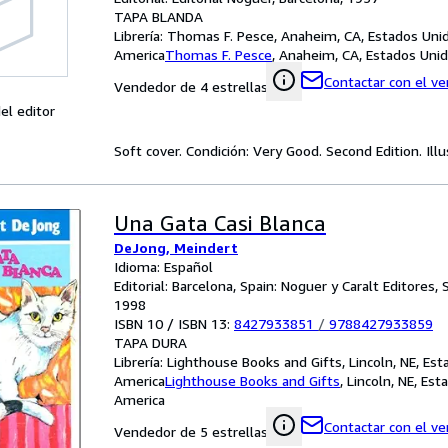
TAPA BLANDA
Librería:
Thomas F. Pesce, Anaheim, CA, Estados Uni
America
Thomas F. Pesce
,
Anaheim, CA, Estados Uni
Contactar con el v
Vendedor de 4 estrellas
el editor
Soft cover. Condición: Very Good. Second Edition. Il
Una Gata Casi Blanca
DeJong, Meindert
Idioma: Español
Editorial: Barcelona, Spain: Noguer y Caralt Editores, S
1998
ISBN 10 / ISBN 13:
8427933851
/
9788427933859
TAPA DURA
Librería:
Lighthouse Books and Gifts, Lincoln, NE, Es
America
Lighthouse Books and Gifts
,
Lincoln, NE, Es
America
Contactar con el v
Vendedor de 5 estrellas