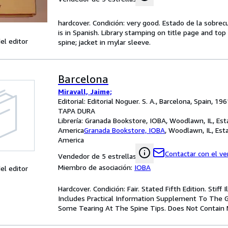
hardcover. Condición: very good. Estado de la sobrec
is in Spanish. Library stamping on title page and top
el editor
spine; jacket in mylar sleeve.
Barcelona
Miravall, Jaime;
Editorial: Editorial Noguer. S. A., Barcelona, Spain, 19
TAPA DURA
Librería:
Granada Bookstore, IOBA, Woodlawn, IL, Es
America
Granada Bookstore, IOBA
,
Woodlawn, IL, Est
America
Contactar con el v
Vendedor de 5 estrellas
Miembro de asociación:
IOBA
el editor
Hardcover. Condición: Fair. Stated Fifth Edition. Sti
Includes Practical Information Supplement To The G
Some Tearing At The Spine Tips. Does Not Contain 