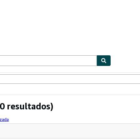
ionismo
Vendedores
Comenzar a vender
0 resultados)
nzada