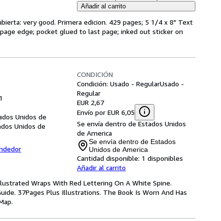
Añadir al carrito
ubierta: very good. Primera edicion. 429 pages; 5 1/4 x 8" Text
 page edge; pocket glued to last page; inked out sticker on
CONDICIÓN
Condición: Usado - Regular
Usado -
Regular
61
EUR 2,67
Envío por EUR 6,05
tados Unidos de
Se envía dentro de Estados Unidos
ados Unidos de
de America
Se envía dentro de Estados
endedor
Unidos de America
Cantidad disponible:
1 disponibles
Añadir al carrito
ff Illustrated Wraps With Red Lettering On A White Spine.
uide. 37Pages Plus Illustrations. The Book Is Worn And Has
Map.