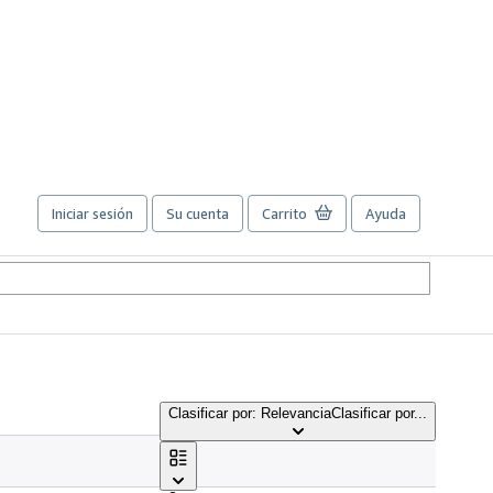
Iniciar sesión
Su cuenta
Carrito
Ayuda
Clasificar por: Relevancia
Clasificar por...