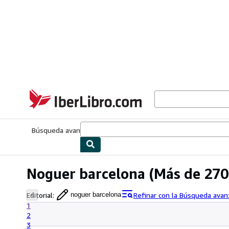
Pasar al contenido principal
IberLibro.com
Búsqueda avanzada
Colecciones
Libros antiguos
Arte y colecc
Noguer barcelona
(Más de 270
Editorial
:
Refinar con la Búsqueda ava
noguer barcelona
1
2
3