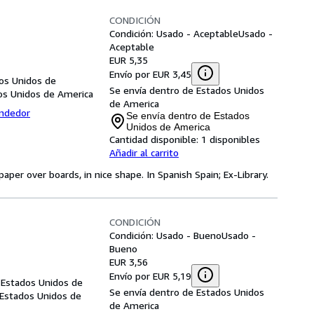
CONDICIÓN
Condición: Usado - Aceptable
Usado -
Aceptable
EUR 5,35
Envío por EUR 3,45
os Unidos de
Se envía dentro de Estados Unidos
os Unidos de America
de America
endedor
Se envía dentro de Estados
Unidos de America
Cantidad disponible:
1 disponibles
Añadir al carrito
paper over boards, in nice shape. In Spanish Spain; Ex-Library.
CONDICIÓN
Condición: Usado - Bueno
Usado -
Bueno
EUR 3,56
Envío por EUR 5,19
 Estados Unidos de
Se envía dentro de Estados Unidos
 Estados Unidos de
de America