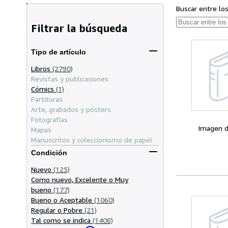
Buscar entre lo
Filtrar la búsqueda
Tipo de artículo
Libros
(2790)
Revistas y publicaciones
Cómics
(1)
Partituras
Arte, grabados y pósters
Fotografías
Imagen d
Mapas
Manuscritos y coleccionismo de papel
Condición
Nuevo
(125)
Como nuevo, Excelente o Muy
bueno
(177)
Bueno o Aceptable
(1060)
Regular o Pobre
(21)
Tal como se indica
(1408)