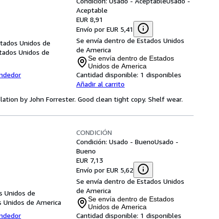
Condición: Usado - Aceptable
Usado -
Aceptable
EUR 8,91
Envío por EUR 5,41
Se envía dentro de Estados Unidos
Estados Unidos de
de America
stados Unidos de
Se envía dentro de Estados
Unidos de America
endedor
Cantidad disponible:
1 disponibles
Añadir al carrito
slation by John Forrester. Good clean tight copy. Shelf wear.
CONDICIÓN
Condición: Usado - Bueno
Usado -
Bueno
EUR 7,13
Envío por EUR 5,62
Se envía dentro de Estados Unidos
de America
s Unidos de
Se envía dentro de Estados
s Unidos de America
Unidos de America
endedor
Cantidad disponible:
1 disponibles