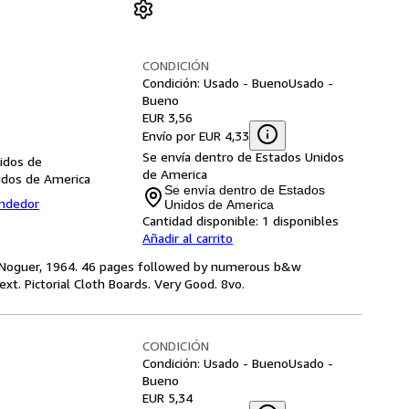
CONDICIÓN
Condición: Usado - Bueno
Usado -
Bueno
EUR 3,56
Envío por EUR 4,33
Se envía dentro de Estados Unidos
nidos de
de America
idos de America
Se envía dentro de Estados
endedor
Unidos de America
Cantidad disponible:
1 disponibles
Añadir al carrito
ial Noguer, 1964. 46 pages followed by numerous b&w
xt. Pictorial Cloth Boards. Very Good. 8vo.
CONDICIÓN
Condición: Usado - Bueno
Usado -
Bueno
EUR 5,34