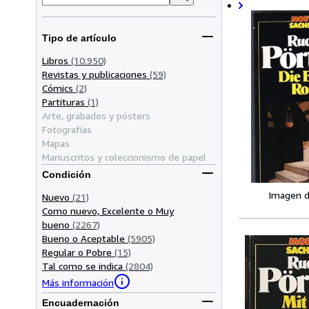
Tipo de artículo
Libros
(10.950)
Revistas y publicaciones
(59)
Cómics
(2)
Partituras
(1)
Arte, grabados y pósters
Fotografías
Mapas
Manuscritos y coleccionismo de papel
Condición
Imagen d
Nuevo
(21)
Como nuevo, Excelente o Muy
bueno
(2267)
Bueno o Aceptable
(5905)
Regular o Pobre
(15)
Tal como se indica
(2804)
Más información
Encuadernación