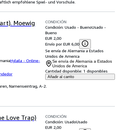
schaftlich empfohlene Spiel- und Vorschule.
CONDICIÓN
art). Moewig
Condición: Usado - Bueno
Usado -
Bueno
EUR 2,00
Envío por EUR 6,00
Se envía de Alemania a Estados
Unidos de America
emania
Hylaila - Online-
Se envía de Alemania a Estados
Unidos de America
Cantidad disponible:
1 disponibles
endedor
Añadir al carrito
puren, Namenseintrag, A-2.
CONDICIÓN
he Love Trap)
Condición: Usado
Usado
EUR 2,00