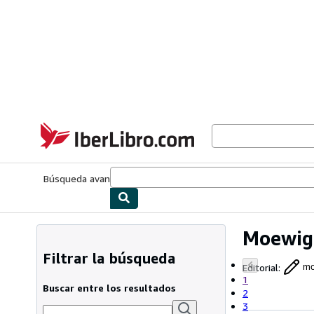
Pasar al contenido principal
IberLibro.com
Búsqueda avanzada
Colecciones
Libros antiguos
Arte y colecc
Moewig 
Filtrar la búsqueda
Editorial
:
mo
1
Buscar entre los resultados
2
3