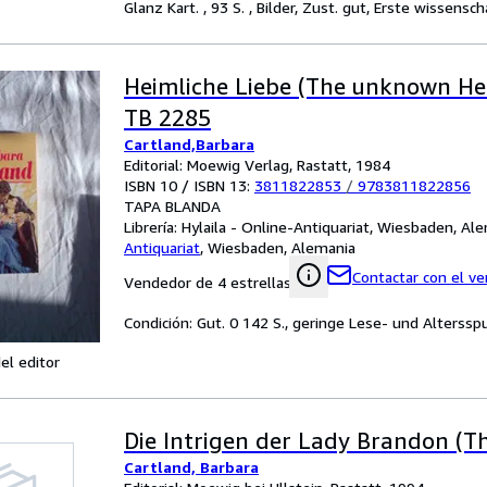
Glanz Kart. , 93 S. , Bilder, Zust. gut, Erste wissen
Heimliche Liebe (The unknown He
TB 2285
Cartland,Barbara
Editorial: Moewig Verlag, Rastatt, 1984
ISBN 10 / ISBN 13:
3811822853
/
9783811822856
TAPA BLANDA
Librería:
Hylaila - Online-Antiquariat, Wiesbaden, Al
Antiquariat
,
Wiesbaden, Alemania
Contactar con el v
Vendedor de 4 estrellas
Condición: Gut. 0 142 S., geringe Lese- und Alterss
el editor
Die Intrigen der Lady Brandon (T
Cartland, Barbara