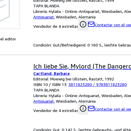
Editorial: Moewig bei Ullstein, Rastatt, 1994
TAPA BLANDA
Librería:
Hylaila - Online-Antiquariat, Wiesbaden, Al
Antiquariat
,
Wiesbaden, Alemania
Contactar con el v
Vendedor de 4 estrellas
el editor
Condición: Gut/Befriedigend. 0 160 S., leichte Gebra
Ich liebe Sie, Mylord (The Danger
Cartland, Barbara
Editorial: Moewig bei Ullstein, Rastatt, 1992
ISBN 10 / ISBN 13:
3811823280
/
9783811823280
TAPA BLANDA
Librería:
Hylaila - Online-Antiquariat, Wiesbaden, Al
Antiquariat
,
Wiesbaden, Alemania
Contactar con el v
Vendedor de 4 estrellas
Condición: Gut. 0 142 S., leichte Gebrauchs- und Alte