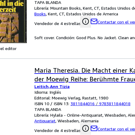
TAPA BLANDA
Librería:
Mountain Books, Kent, CT, Estados Unidos d
Books
,
Kent, CT, Estados Unidos de America
Contactar con el v
Vendedor de 4 estrellas
Soft cover. Condición: Good Plus. No Jacket. Clean and
el editor
Maria Theresia. Die Macht einer Ka
der Moewig Reihe: Berühmte Frau
Leitich,Ann Tizia
Idioma: Inglés
Editorial: Moewig Verlag, Rastatt, 1980
ISBN 10 / ISBN 13:
3811844016
/
9783811844018
TAPA BLANDA
Librería:
Hylaila - Online-Antiquariat, Wiesbaden, Al
Antiquariat
,
Wiesbaden, Alemania
Contactar con el v
Vendedor de 4 estrellas