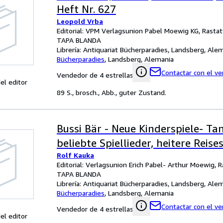
Heft Nr. 627
Leopold Vrba
Editorial: VPM Verlagsunion Pabel Moewig KG, Rastat
TAPA BLANDA
Librería:
Antiquariat Bücherparadies, Landsberg, Ale
Bücherparadies
,
Landsberg, Alemania
Contactar con el v
Vendedor de 4 estrellas
el editor
89 S., brosch., Abb., guter Zustand.
Bussi Bär - Neue Kinderspiele- Tan
beliebte Spiellieder, heitere Reise
Rolf Kauka
Editorial: Verlagsunion Erich Pabel- Arthur Moewig, 
TAPA BLANDA
Librería:
Antiquariat Bücherparadies, Landsberg, Ale
Bücherparadies
,
Landsberg, Alemania
Contactar con el v
Vendedor de 4 estrellas
el editor