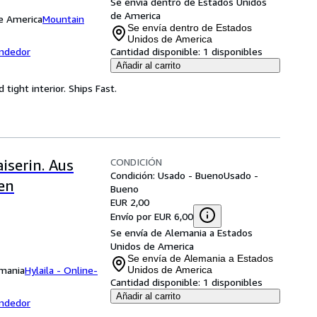
Se envía dentro de Estados Unidos
de America
e America
Mountain
Se envía dentro de Estados
Unidos de America
endedor
Cantidad disponible:
1 disponibles
Añadir al carrito
 tight interior. Ships Fast.
CONDICIÓN
iserin. Aus
Condición: Usado - Bueno
Usado -
en
Bueno
EUR 2,00
Envío por EUR 6,00
Se envía de Alemania a Estados
Unidos de America
Se envía de Alemania a Estados
emania
Hylaila - Online-
Unidos de America
Cantidad disponible:
1 disponibles
Añadir al carrito
endedor