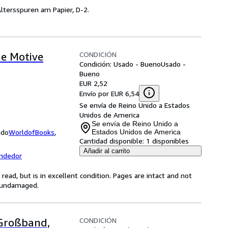
Altersspuren am Papier, D-2.
CONDICIÓN
ne Motive
Condición: Usado - Bueno
Usado -
Bueno
EUR 2,52
Envío por EUR 6,54
Se envía de Reino Unido a Estados
Unidos de America
Se envía de Reino Unido a
ido
WorldofBooks
,
Estados Unidos de America
Cantidad disponible:
1 disponibles
Añadir al carrito
endedor
ead, but is in excellent condition. Pages are intact and not
s undamaged.
CONDICIÓN
 Großband,