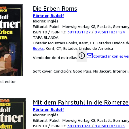
Die Erben Roms
Pörtner, Rudolf
Idioma: Inglés
Editorial: Pabel -Moewig Verlag KG, Rastatt, German
ISBN 10 / ISBN 13:
3811831127
/
9783811831124
TAPA BLANDA
Librería:
Mountain Books, Kent, CT, Estados Unidos d
Books
,
Kent, CT, Estados Unidos de America
Contactar con el v
Vendedor de 4 estrellas
Soft cover. Condición: Good Plus. No Jacket. Interior i
el editor
Mit dem Fahrstuhl in die Römerze
Pörtner, Rudolf
Idioma: Inglés
Editorial: Pabel -Moewig Verlag KG, Rastatt, German
ISBN 10 / ISBN 13:
381183102X
/
9783811831025