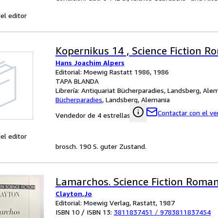
el editor
Kopernikus 14 , Science Fiction 
Hans Joachim Alpers
Editorial: Moewig Rastatt 1986, 1986
TAPA BLANDA
Librería:
Antiquariat Bücherparadies, Landsberg, Ale
Bücherparadies
,
Landsberg, Alemania
Contactar con el v
Vendedor de 4 estrellas
el editor
brosch. 190 S. guter Zustand.
Lamarchos. Science Fiction Roma
Clayton,Jo
Editorial: Moewig Verlag, Rastatt, 1987
ISBN 10 / ISBN 13:
3811837451
/
9783811837454