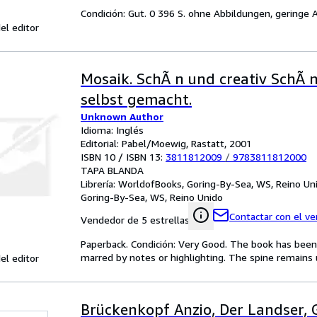
Condición: Gut. 0 396 S. ohne Abbildungen, geringe 
el editor
Mosaik. SchÃ n und creativ SchÃ 
selbst gemacht.
Unknown Author
Idioma: Inglés
Editorial: Pabel/Moewig, Rastatt, 2001
ISBN 10 / ISBN 13:
3811812009
/
9783811812000
TAPA BLANDA
Librería:
WorldofBooks, Goring-By-Sea, WS, Reino Un
Goring-By-Sea, WS, Reino Unido
Contactar con el v
Vendedor de 5 estrellas
Paperback. Condición: Very Good. The book has been r
marred by notes or highlighting. The spine remain
el editor
Brückenkopf Anzio, Der Landser,