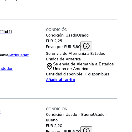
CONDICIÓN
Roman
Condición: Usado
Usado
EUR 2,25
Envío por EUR 5,80
Se envía de Alemania a Estados
mania
Antiquariat
Unidos de America
Se envía de Alemania a Estados
endedor
Unidos de America
Cantidad disponible:
1 disponibles
Añadir al carrito
CONDICIÓN
n
Condición: Usado - Bueno
Usado -
Bueno
EUR 2,20
Envío por EUR 6,00