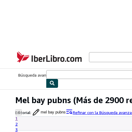
Pasar al contenido principal
IberLibro.com
Búsqueda avanzada
Colecciones
Libros antiguos
Arte y colecc
Mel bay pubns
(Más de 2900 r
Editorial
:
Refinar con la Búsqueda avanz
mel bay pubns
1
2
3