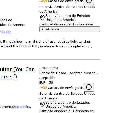
Gastos de envío gratis
Se envía dentro de Estados Unidos
de America
Se envía dentro de Estados
nidos de
Unidos de America
Cantidad disponible:
1 disponibles
nidos de America
Añadir al carrito
endedor
. It may show normal signs of use, such as light writing,
ntact and the book is fully readable. A solid, complete copy
CONDICIÓN
uitar (You Can
Condición: Usado - Aceptable
Usado -
urself)
Aceptable
EUR 4,39
Gastos de envío gratis
Se envía dentro de Estados Unidos
de America
Se envía dentro de Estados
 America
ZBK Books
,
Unidos de America
Cantidad disponible:
1 disponibles