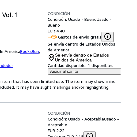
CONDICIÓN
 Vol. 1
Condición: Usado - Bueno
Usado -
Bueno
EUR 4,40
Gastos de envío gratis
Se envía dentro de Estados Unidos
de America
 de America
BooksRun
,
Se envía dentro de Estados
Unidos de America
endedor
Cantidad disponible:
1 disponibles
Añadir al carrito
for item that has seen limited use. The item may show minor
 included. It may have slight markings and/or highlighting.
CONDICIÓN
Condición: Usado - Aceptable
Usado -
Aceptable
EUR 2,22
Envío por EUR 2,15