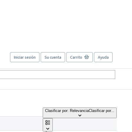
Iniciar sesión
Su cuenta
Carrito
Ayuda
Clasificar por: Relevancia
Clasificar por...