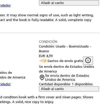
Añadir al carrito
endedor
ion. It may show normal signs of use, such as light writing,
ntact and the book is fully readable. A solid, complete copy
CONDICIÓN
Condición: Usado - Bueno
Usado -
Bueno
EUR 4,39
Gastos de envío gratis
Se envía dentro de Estados Unidos
de America
nidos de
Se envía dentro de Estados
nidos de America
Unidos de America
endedor
Cantidad disponible:
1 disponibles
Añadir al carrito
od condition book with a firm cover and clean pages. Shows
ings. A solid, nice copy to enjoy.