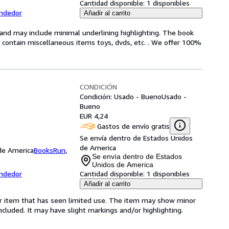
Cantidad disponible:
1 disponibles
endedor
Añadir al carrito
n and may include minimal underlining highlighting. The book
ot contain miscellaneous items toys, dvds, etc. . We offer 100%
CONDICIÓN
Condición: Usado - Bueno
Usado -
Bueno
EUR 4,24
Gastos de envío gratis
Se envía dentro de Estados Unidos
de America
 de America
BooksRun
,
Se envía dentro de Estados
Unidos de America
endedor
Cantidad disponible:
1 disponibles
Añadir al carrito
for item that has seen limited use. The item may show minor
 included. It may have slight markings and/or highlighting.