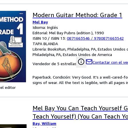
Modern Guitar Method: Grade 1
Mel Bay
Idioma: Inglés
Editorial: Mel Bay Pubns (edition ), 1990
ISBN 10 / ISBN 13:
0871663546
/
9780871663542
TAPA BLANDA
Librería:
BooksRun, Philadelphia, PA, Estados Unidos
Philadelphia, PA, Estados Unidos de America
Contactar con el v
Vendedor de 5 estrellas
Paperback. Condición: Very Good. It's a well-cared-
signs of wear. All the text is legible, with all pages
el editor
Mel Bay You Can Teach Yourself G
Teach Yourself) (You Can Teach Yo
Bay, William