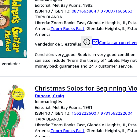
Editorial: Mel Bay Pubns, 1982
ISBN 10 / ISBN 13:
0871663864
/
9780871663863
TAPA BLANDA
Librería:
Zoom Books East, Glendale Heights, IL, Est
America
Zoom Books East
,
Glendale Heights, IL, Est
America
Contactar con el v
Vendedor de 5 estrellas
Condición: very_good. Book is in very good conditio
can also include "From the library of" labels. May n
l vendedor
money back guarantee and 24 7 customer service.
Christmas Solos for Beginning Vio
Duncan, Craig
Idioma: Inglés
Editorial: Mel Bay Pubns, 1991
ISBN 10 / ISBN 13:
1562222600
/
9781562222604
TAPA BLANDA
Librería:
Zoom Books East, Glendale Heights, IL, Est
America
Zoom Books East
,
Glendale Heights, IL, Est
America