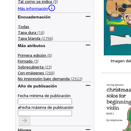
Tal como se indica
(9)
Más información
Encuadernación
Todas
Tapa dura
(18)
Tapa blanda
(2796)
Más atributos
Primera edición
(8)
Imagen de
Firmado
(3)
Sobrecubierta
(23)
Con imágenes
(288)
No impresión bajo demanda
(2922)
Año de publicación
Fecha mínima de publicación
a
Fecha máxima de publicación
Idioma