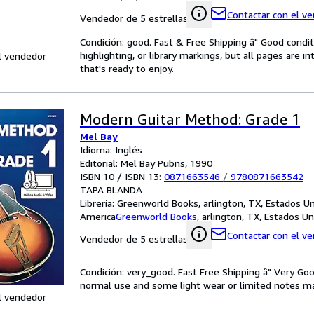
Contactar con el v
Vendedor de 5 estrellas
Condición: good. Fast & Free Shipping â" Good condit
highlighting, or library markings, but all pages are i
l vendedor
that's ready to enjoy.
Modern Guitar Method: Grade 1
Mel Bay
Idioma: Inglés
Editorial: Mel Bay Pubns, 1990
ISBN 10 / ISBN 13:
0871663546
/
9780871663542
TAPA BLANDA
Librería:
Greenworld Books, arlington, TX, Estados U
America
Greenworld Books
,
arlington, TX, Estados U
Contactar con el v
Vendedor de 5 estrellas
Condición: very_good. Fast Free Shipping â" Very Go
normal use and some light wear or limited notes mark
l vendedor