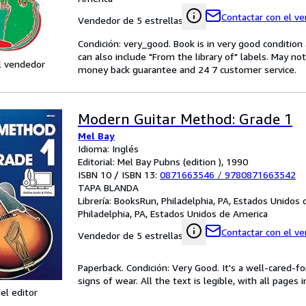
Contactar con el v
Vendedor de 5 estrellas
Condición: very_good. Book is in very good conditio
can also include "From the library of" labels. May n
l vendedor
money back guarantee and 24 7 customer service.
Modern Guitar Method: Grade 1
Mel Bay
Idioma: Inglés
Editorial: Mel Bay Pubns (edition ), 1990
ISBN 10 / ISBN 13:
0871663546
/
9780871663542
TAPA BLANDA
Librería:
BooksRun, Philadelphia, PA, Estados Unidos
Philadelphia, PA, Estados Unidos de America
Contactar con el v
Vendedor de 5 estrellas
Paperback. Condición: Very Good. It's a well-cared-
signs of wear. All the text is legible, with all pages
el editor