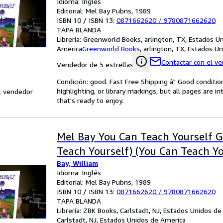
Idioma: Inglés
Editorial: Mel Bay Pubns, 1989
ISBN 10 / ISBN 13:
0871662620
/
9780871662620
TAPA BLANDA
Librería:
Greenworld Books, arlington, TX, Estados U
America
Greenworld Books
,
arlington, TX, Estados U
Contactar con el v
Vendedor de 5 estrellas
Condición: good. Fast Free Shipping â" Good condition
highlighting, or library markings, but all pages are i
l vendedor
that's ready to enjoy.
Mel Bay You Can Teach Yourself G
Teach Yourself) (You Can Teach Yo
Bay, William
Idioma: Inglés
Editorial: Mel Bay Pubns, 1989
ISBN 10 / ISBN 13:
0871662620
/
9780871662620
TAPA BLANDA
Librería:
ZBK Books, Carlstadt, NJ, Estados Unidos de
Carlstadt, NJ, Estados Unidos de America