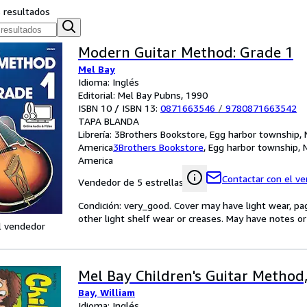
s resultados
Modern Guitar Method: Grade 1
Mel Bay
Idioma: Inglés
Editorial: Mel Bay Pubns, 1990
ISBN 10 / ISBN 13:
0871663546
/
9780871663542
TAPA BLANDA
Librería:
3Brothers Bookstore, Egg harbor township, 
America
3Brothers Bookstore
,
Egg harbor township, 
America
Contactar con el v
Vendedor de 5 estrellas
Condición: very_good. Cover may have light wear, pa
other light shelf wear or creases. May have notes or 
l vendedor
Mel Bay Children's Guitar Method,
Bay, William
Idioma: Inglés