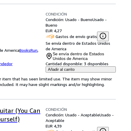
CONDICIÓN
Condición: Usado - Bueno
Usado -
Bueno
EUR 4,27
Gastos de envío gratis
Se envía dentro de Estados Unidos
de America
 de America
BooksRun
,
Se envía dentro de Estados
Unidos de America
endedor
Cantidad disponible:
3 disponibles
Añadir al carrito
for item that has seen limited use. The item may show minor
 included. It may have slight markings and/or highlighting.
CONDICIÓN
uitar (You Can
Condición: Usado - Aceptable
Usado -
urself)
Aceptable
EUR 4,39