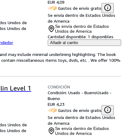
EUR 4,09
Gastos de envío gratis
Se envía dentro de Estados Unidos
de America
ados Unidos de
Se envía dentro de Estados
ados Unidos de
Unidos de America
Cantidad disponible:
1 disponibles
endedor
Añadir al carrito
n and may include minimal underlining highlighting. The book
ot contain miscellaneous items toys, dvds, etc. . We offer 100%
CONDICIÓN
lin Level 1
Condición: Usado - Bueno
Usado -
Bueno
EUR 4,23
Gastos de envío gratis
Se envía dentro de Estados Unidos
de America
ados Unidos de
Se envía dentro de Estados
ados Unidos de
Unidos de America