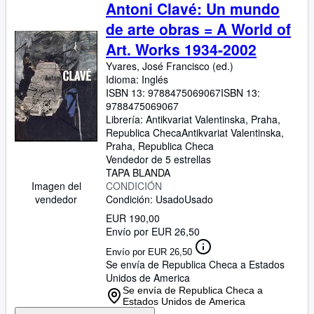
Colecciones
Antoni Clavé: Un mundo
de arte obras = A World of
Libros antiguos
Art. Works 1934-2002
Arte y coleccionismo
Yvares, José Francisco (ed.)
Vendedores
Idioma: Inglés
ISBN 13:
9788475069067
ISBN 13:
Comenzar a vender
9788475069067
Librería:
Antikvariat Valentinska, Praha,
Ayuda
Republica Checa
Antikvariat Valentinska
,
Praha, Republica Checa
CERRAR
Vendedor de 5 estrellas
TAPA BLANDA
Imagen del
CONDICIÓN
vendedor
Condición: Usado
Usado
EUR 190,00
Envío por EUR 26,50
Envío por EUR 26,50
Se envía de Republica Checa a Estados
Unidos de America
Se envía de Republica Checa a
Estados Unidos de America