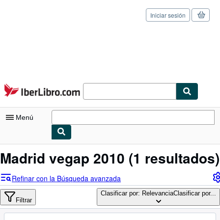
Iniciar sesión
Pasar al contenido principal
IberLibro.com
Menú
Mi cuenta
Madrid vegap 2010
(1 resultados)
Consultar mis pedidos
Refinar con la Búsqueda avanzada
Cerrar sesión
Clasificar por: Relevancia
Clasificar por...
Filtrar
Búsqueda avanzada