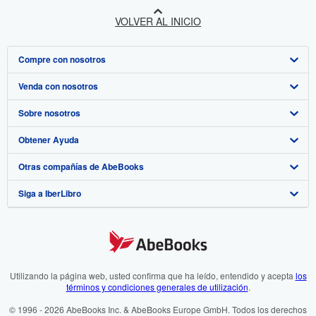
VOLVER AL INICIO
Compre con nosotros
Venda con nosotros
Búsqueda avanzada
Sobre nosotros
Colecciones
Comenzar a vender
Obtener Ayuda
Mi cuenta
Únase a nuestro programa de afiliados
Sobre IberLibro
Otras compañías de AbeBooks
Mis pedidos
Recomiende un vendedor
Medios
Preguntas frecuentes y guías
Siga a IberLibro
Ver carrito
Empleo
Atención al Cliente
AbeBooks.com
Política de Privacidad
AbeBooks.co.uk
Preferencias de cookies
AbeBooks.de
Aviso de cookies
AbeBooks.fr
Utilizando la página web, usted confirma que ha leído, entendido y acepta
los
términos y condiciones generales de utilización
.
Accesibilidad
AbeBooks.it
© 1996 - 2026 AbeBooks Inc. & AbeBooks Europe GmbH. Todos los derechos