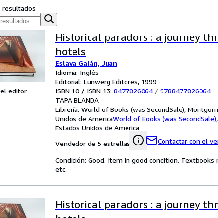
s resultados
Historical paradors : a journey t
hotels
Eslava Galán, Juan
Idioma: Inglés
Editorial: Lunwerg Editores, 1999
ISBN 10 / ISBN 13:
8477826064
/
9788477826064
el editor
TAPA BLANDA
Librería:
World of Books (was SecondSale), Montgome
Unidos de America
World of Books (was SecondSale)
Estados Unidos de America
Contactar con el v
Vendedor de 5 estrellas
Condición: Good. Item in good condition. Textbooks 
etc.
Historical paradors : a journey t