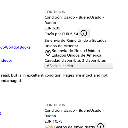
CONDICIÓN
Condición: Usado - Bueno
Usado -
Bueno
EUR 3,85
Envío por EUR 6,54
Se envía de Reino Unido a Estados
Unidos de America
ido
WorldofBooks
,
Se envía de Reino Unido a
Estados Unidos de America
endedor
Cantidad disponible:
3 disponibles
Añadir al carrito
ead, but is in excellent condition. Pages are intact and not
s undamaged.
CONDICIÓN
Condición: Usado - Bueno
Usado -
)
Bueno
EUR 10,79
Gastos de envío gratis