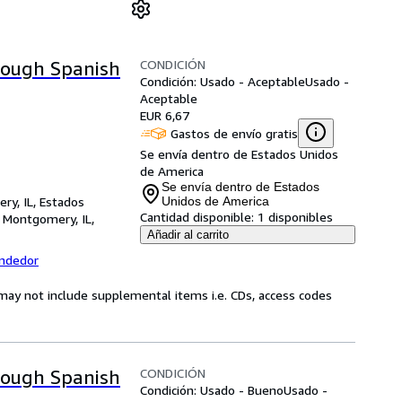
CONDICIÓN
hrough Spanish
Condición: Usado - Aceptable
Usado -
Aceptable
EUR 6,67
Gastos de envío gratis
Se envía dentro de Estados Unidos
de America
Se envía dentro de Estados
ry, IL, Estados
Unidos de America
Cantidad disponible:
1 disponibles
,
Montgomery, IL,
Añadir al carrito
endedor
may not include supplemental items i.e. CDs, access codes
CONDICIÓN
hrough Spanish
Condición: Usado - Bueno
Usado -