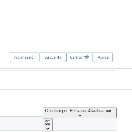
Iniciar sesión
Su cuenta
Carrito
Ayuda
Clasificar por: Relevancia
Clasificar por...