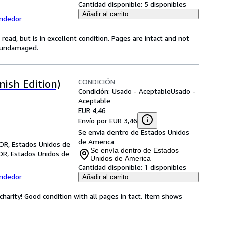
Cantidad disponible:
5 disponibles
Añadir al carrito
endedor
ead, but is in excellent condition. Pages are intact and not
s undamaged.
CONDICIÓN
ish Edition)
Condición: Usado - Aceptable
Usado -
Aceptable
EUR 4,46
Envío por EUR 3,46
Se envía dentro de Estados Unidos
de America
 OR, Estados Unidos de
Se envía dentro de Estados
OR, Estados Unidos de
Unidos de America
Cantidad disponible:
1 disponibles
endedor
Añadir al carrito
harity! Good condition with all pages in tact. Item shows