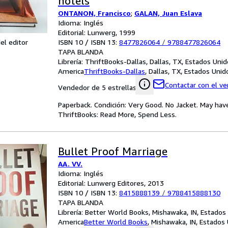
hotels
ONTANON, Francisco
;
GALAN, Juan Eslava
Idioma: Inglés
Editorial: Lunwerg, 1999
ISBN 10 / ISBN 13:
8477826064
/
9788477826064
el editor
TAPA BLANDA
Librería:
ThriftBooks-Dallas, Dallas, TX, Estados Uni
America
ThriftBooks-Dallas
,
Dallas, TX, Estados Uni
Contactar con el v
Vendedor de 5 estrellas
Paperback. Condición: Very Good. No Jacket. May hav
ThriftBooks: Read More, Spend Less.
Bullet Proof Marriage
AA. VV.
Idioma: Inglés
Editorial: Lunwerg Editores, 2013
ISBN 10 / ISBN 13:
8415888139
/
9788415888130
TAPA BLANDA
Librería:
Better World Books, Mishawaka, IN, Estados
America
Better World Books
,
Mishawaka, IN, Estados