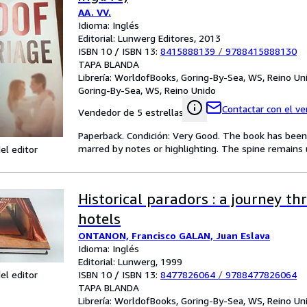
AA. VV.
Idioma: Inglés
Editorial: Lunwerg Editores, 2013
ISBN 10 / ISBN 13:
8415888139
/
9788415888130
TAPA BLANDA
Librería:
WorldofBooks, Goring-By-Sea, WS, Reino Un
Goring-By-Sea, WS, Reino Unido
Contactar con el v
Vendedor de 5 estrellas
Paperback. Condición: Very Good. The book has been r
marred by notes or highlighting. The spine remain
el editor
Historical paradors : a journey t
hotels
ONTANON, Francisco GALAN, Juan Eslava
Idioma: Inglés
Editorial: Lunwerg, 1999
ISBN 10 / ISBN 13:
8477826064
/
9788477826064
el editor
TAPA BLANDA
Librería:
WorldofBooks, Goring-By-Sea, WS, Reino Un