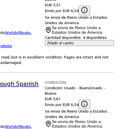
EUR 3,51
Envío por EUR 6,54
Se envía de Reino Unido a Estados
Unidos de America
Se envía de Reino Unido a
ido
WorldofBooks
,
Estados Unidos de America
Cantidad disponible:
4 disponibles
Añadir al carrito
endedor
ead, but is in excellent condition. Pages are intact and not
s undamaged.
CONDICIÓN
hrough Spanish
Condición: Usado - Bueno
Usado -
Bueno
EUR 3,61
Envío por EUR 6,54
Se envía de Reino Unido a Estados
Unidos de America
Se envía de Reino Unido a
ido
WorldofBooks
,
Estados Unidos de America