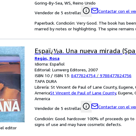
Goring-By-Sea, WS, Reino Unido
Contactar con el v
Vendedor de 5 estrellas
Paperback. Condición: Very Good. The book has been r
marred by notes or highlighting. The spine remain
Espaï¿½a. Una nueva mirada (Span
Regàs, Rosa
Idioma: Español
Editorial: Lunwerg Editores, 2007
ISBN 10 / ISBN 13:
8477824754
/
9788477824756
TAPA DURA
Librería:
St Vincent de Paul of Lane County, Eugene,
America
St Vincent de Paul of Lane County
,
Eugene, 
America
Contactar con el v
Vendedor de 5 estrellas
Condición: Good. hardcover 100% of proceeds go to c
signs of use and may have cosmetic defects.
el editor