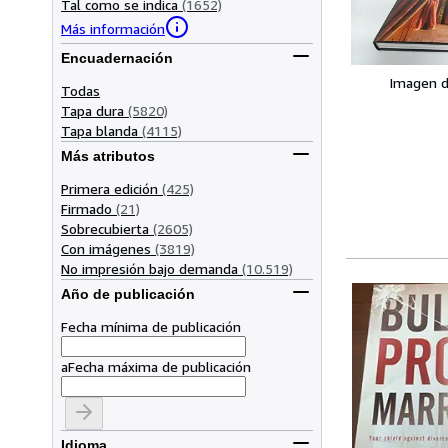
Tal como se indica
(1652)
Más información
Encuadernación
Imagen d
Todas
Tapa dura
(5820)
Tapa blanda
(4115)
Más atributos
Primera edición
(425)
Firmado
(21)
Sobrecubierta
(2605)
Con imágenes
(3819)
No impresión bajo demanda
(10.519)
Año de publicación
Fecha mínima de publicación
a
Fecha máxima de publicación
Idioma