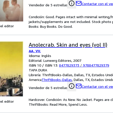
Contactar con el v
Vendedor de 5 estrellas
Condición: Good. Pages intact with minimal writing/
jackets/supplements are not included. Stock photo pr
el editor
Books: Buy Books. Do Good.
Anolecrab. Skin and eyes (vol II)
AA. VV.
Idioma: Inglés
Editorial: Lunwerg Editores, 2007
ISBN 10 / ISBN 13:
8477829373
/
9788477829379
TAPA DURA
Librería:
ThriftBooks-Dallas, Dallas, TX, Estados Uni
America
ThriftBooks-Dallas
,
Dallas, TX, Estados Uni
Contactar con el v
Vendedor de 5 estrellas
Hardcover. Condición: As New. No Jacket. Pages are c
el editor
ThriftBooks: Read More, Spend Less.