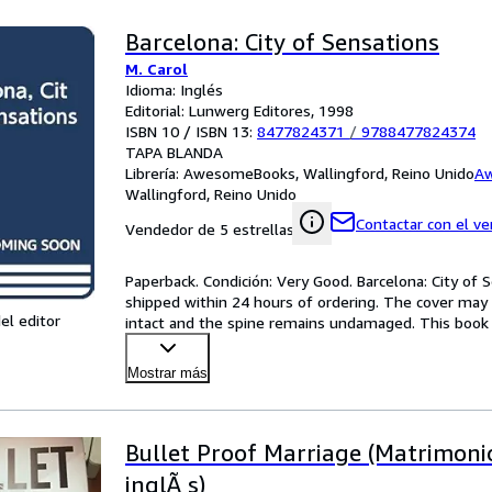
Barcelona: City of Sensations
M. Carol
Idioma: Inglés
Editorial: Lunwerg Editores, 1998
ISBN 10 / ISBN 13:
8477824371
/
9788477824374
TAPA BLANDA
Librería:
AwesomeBooks, Wallingford, Reino Unido
A
Wallingford, Reino Unido
Contactar con el v
Vendedor de 5 estrellas
Paperback. Condición: Very Good. Barcelona: City of S
shipped within 24 hours of ordering. The cover may 
el editor
intact and the spine remains undamaged. This book h
M
…
Mostrar más
Bullet Proof Marriage (Matrimoni
inglÃ s)