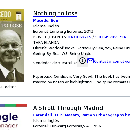
Nothing to lose
Macedo, Edir
Idioma: Inglés
Editorial: Lunwerg Editores, 2013
ISBN 10 / ISBN 13:
8497859715
/
9788497859714
TAPA BLANDA
Librería:
WorldofBooks, Goring-By-Sea, WS, Reino Un
Goring-By-Sea, WS, Reino Unido
Contactar con el v
Vendedor de 5 estrellas
Paperback. Condición: Very Good. The book has been r
marred by notes or highlighting. The spine remain
el editor
A Stroll Through Madrid
Carandell, Luis
;
Masats, Ramon (Photographs by
Idioma: Inglés
Editorial: Lunwerg Editores,S.A., 1996