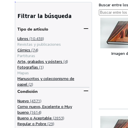
Buscar entre lo
Filtrar la búsqueda
Tipo de artículo
Libros
(10.438)
Revistas y publicaciones
Cómics
(74)
Imagen d
Partituras
Arte, grabados y pósters
(4)
Fotografías
(1)
Mapas
Manuscritos y coleccionismo de
papel
(2)
Condición
Nuevo
(4371)
Como nuevo, Excelente o Muy
bueno
(1614)
Bueno o Aceptable
(2853)
Regular o Pobre
(29)