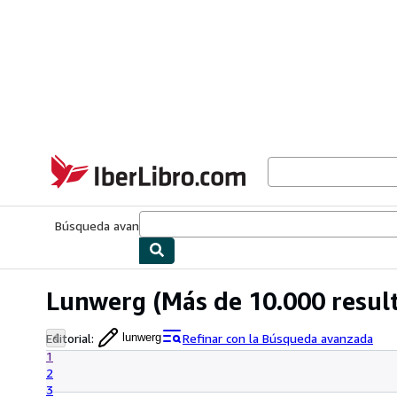
Pasar al contenido principal
IberLibro.com
Búsqueda avanzada
Colecciones
Libros antiguos
Arte y colecc
Lunwerg
(Más de 10.000 resul
Editorial
:
Refinar con la Búsqueda avanzada
lunwerg
1
2
3