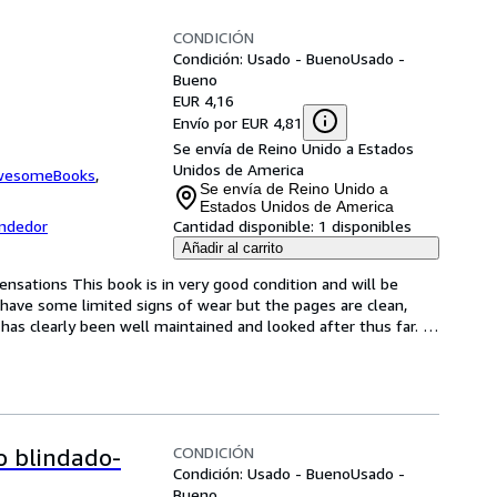
CONDICIÓN
Condición: Usado - Bueno
Usado -
Bueno
EUR 4,16
Envío por EUR 4,81
Se envía de Reino Unido a Estados
Unidos de America
wesomeBooks
,
Se envía de Reino Unido a
Estados Unidos de America
endedor
Cantidad disponible:
1 disponibles
Añadir al carrito
ensations This book is in very good condition and will be 
have some limited signs of wear but the pages are clean, 
as clearly been well maintained and looked after thus far. 
CONDICIÓN
o blindado-
Condición: Usado - Bueno
Usado -
Bueno