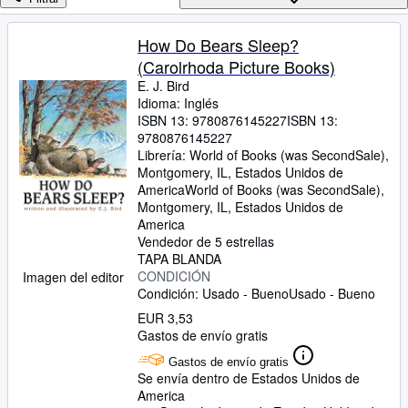
Colecciones
Libros antiguos
How Do Bears Sleep?
(Carolrhoda Picture Books)
Arte y coleccionismo
E. J. Bird
Vendedores
Idioma: Inglés
ISBN 13:
9780876145227
ISBN 13:
Comenzar a vender
9780876145227
Librería:
World of Books (was SecondSale),
Ayuda
Montgomery, IL, Estados Unidos de
America
World of Books (was SecondSale)
,
CERRAR
Montgomery, IL, Estados Unidos de
America
Vendedor de 5 estrellas
TAPA BLANDA
CONDICIÓN
Imagen del editor
Condición: Usado - Bueno
Usado - Bueno
EUR 3,53
Gastos de envío gratis
Gastos de envío gratis
Se envía dentro de Estados Unidos de
America