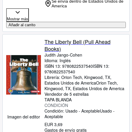
Se envía dentro de Estados Unidos de
America
Mostrar más
Añadir al carrito
The Liberty Bell (Pull Ahead
Books)
Judith Jango-Cohen
Idioma: Inglés
ISBN 13:
9780822537540
ISBN 13:
9780822537540
Librería:
Orion Tech, Kingwood, TX,
Estados Unidos de America
Orion Tech
,
Kingwood, TX, Estados Unidos de America
Vendedor de 5 estrellas
TAPA BLANDA
CONDICIÓN
Condición: Usado - Aceptable
Usado -
Aceptable
Imagen del editor
EUR 3,69
Gastos de envío gratis