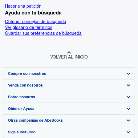
Hacer una petición
Ayuda con la búsqueda
Obtener consejos de búsqueda
Ver glosario de términos
Guardar sus preferencias de búsqueda
VOLVER AL INICIO
Compre con nosotros
Venda con nosotros
Búsqueda avanzada
Sobre nosotros
Colecciones
Comenzar a vender
Obtener Ayuda
Mi cuenta
Únase a nuestro programa de afiliados
Sobre IberLibro
Otras compañías de AbeBooks
Mis pedidos
Recomiende un vendedor
Medios
Preguntas frecuentes y guías
Siga a IberLibro
Ver carrito
Empleo
Atención al Cliente
AbeBooks.com