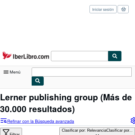
Iniciar sesión
Pasar al contenido principal
IberLibro.com
Menú
Mi cuenta
Lerner publishing group
(Más de
Consultar mis pedidos
30.000 resultados)
Cerrar sesión
Refinar con la Búsqueda avanzada
Búsqueda avanzada
Clasificar por: Relevancia
Clasificar por...
Filtrar