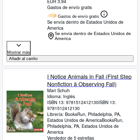
EUR 3,94
Gastos de envío gratis
Gastos de envío gratis
Se envía dentro de Estados Unidos de
America
Se envía dentro de Estados Unidos de
America
Mostrar más
Añadir al carrito
I Notice Animals in Fall (First Step
Nonfiction â Observing Fall)
Mari Schuh
Idioma: Inglés
ISBN 13:
9781512412130
ISBN 13:
9781512412130
Librería:
BooksRun, Philadelphia, PA,
Estados Unidos de America
BooksRun
,
Philadelphia, PA, Estados Unidos de
America
Vendedor de 5 estrellas