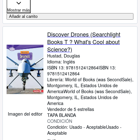
Mostrar más
Añadir al carrito
Discover Drones (Searchlight
Books T ? What's Cool about
Science?)
Hustad, Douglas
Idioma: Inglés
ISBN 13:
9781512412864
ISBN 13:
9781512412864
Librería:
World of Books (was SecondSale),
Montgomery, IL, Estados Unidos de
America
World of Books (was SecondSale)
,
Montgomery, IL, Estados Unidos de
America
Vendedor de 5 estrellas
Imagen del editor
TAPA BLANDA
CONDICIÓN
Condición: Usado - Aceptable
Usado -
Aceptable