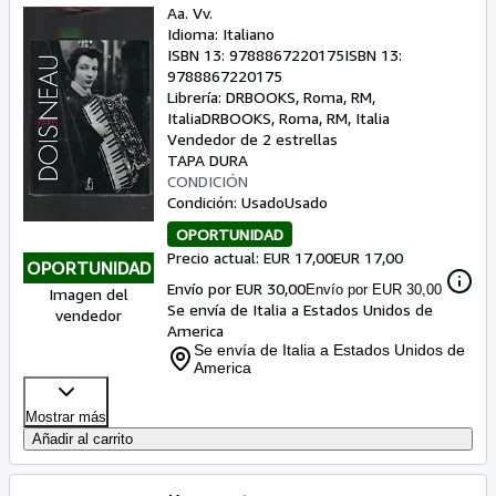
Aa. Vv.
Idioma: Italiano
ISBN 13:
9788867220175
ISBN 13:
9788867220175
Librería:
DRBOOKS, Roma, RM,
Italia
DRBOOKS
,
Roma, RM, Italia
Vendedor de 2 estrellas
TAPA DURA
CONDICIÓN
Condición: Usado
Usado
OPORTUNIDAD
Precio actual: EUR 17,00
EUR 17,00
OPORTUNIDAD
Envío por EUR 30,00
Envío por EUR 30,00
Imagen del
Se envía de Italia a Estados Unidos de
vendedor
America
Se envía de Italia a Estados Unidos de
America
Mostrar más
Añadir al carrito