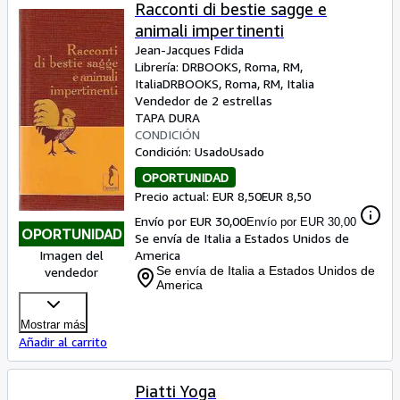
Colecciones
Racconti di bestie sagge e
animali impertinenti
Libros antiguos
Jean-Jacques Fdida
Arte y coleccionismo
Librería:
DRBOOKS, Roma, RM,
Italia
DRBOOKS
,
Roma, RM, Italia
Vendedores
Vendedor de 2 estrellas
TAPA DURA
Comenzar a vender
CONDICIÓN
Condición: Usado
Usado
Ayuda
OPORTUNIDAD
CERRAR
Precio actual: EUR 8,50
EUR 8,50
Envío por EUR 30,00
Envío por EUR 30,00
OPORTUNIDAD
Se envía de Italia a Estados Unidos de
Imagen del
America
Se envía de Italia a Estados Unidos de
vendedor
America
Mostrar más
Añadir al carrito
Piatti Yoga