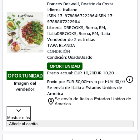
Frances Boswell, Beatrix da Costa
Idioma: Italiano
ISBN 13:
9788867222964
ISBN 13:
9788867222964
Librería:
DRBOOKS, Roma, RM,
Italia
DRBOOKS
,
Roma, RM, Italia
Vendedor de 2 estrellas
TAPA BLANDA
CONDICIÓN
Condición: Usado
Usado
OPORTUNIDAD
Precio actual: EUR 10,20
EUR 10,20
OPORTUNIDAD
Envío por EUR 30,00
Envío por EUR 30,00
Imagen del
Se envía de Italia a Estados Unidos de
vendedor
America
Se envía de Italia a Estados Unidos de
America
Mostrar más
Añadir al carrito