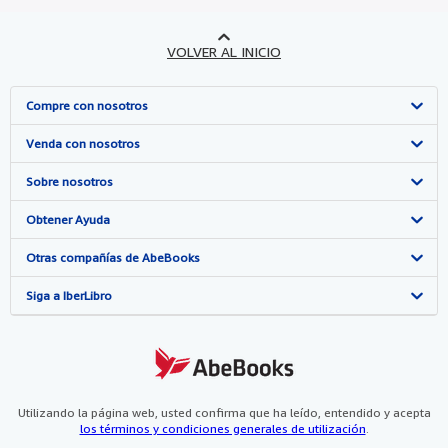
VOLVER AL INICIO
Compre con nosotros
Búsqueda avanzada
Venda con nosotros
Colecciones
Comenzar a vender
Sobre nosotros
Mi cuenta
Únase a nuestro programa de afiliados
Sobre IberLibro
Obtener Ayuda
Mis pedidos
Recomiende un vendedor
Medios
Preguntas frecuentes y guías
Otras compañías de AbeBooks
Ver carrito
Empleo
Atención al Cliente
AbeBooks.com
Siga a IberLibro
Política de Privacidad
AbeBooks.co.uk
Preferencias de cookies
AbeBooks.de
Aviso de cookies
AbeBooks.fr
Utilizando la página web, usted confirma que ha leído, entendido y acepta
los términos y condiciones generales de utilización
.
Accesibilidad
AbeBooks.it