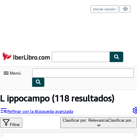
Iniciar sesión
Pasar al contenido principal
IberLibro.com
Menú
Mi cuenta
L ippocampo
(118 resultados)
Consultar mis pedidos
Refinar con la Búsqueda avanzada
Cerrar sesión
Clasificar por: Relevancia
Clasificar por...
Filtrar
Búsqueda avanzada