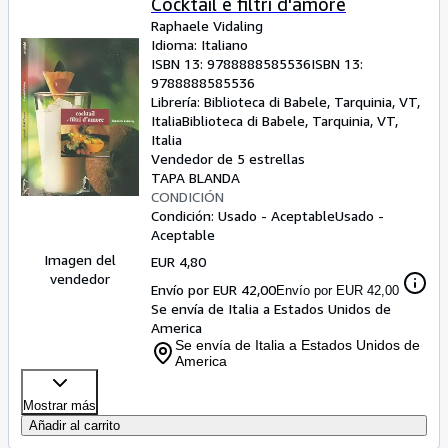
Cocktail e filtri d'amore
Raphaele Vidaling
Idioma: Italiano
ISBN 13:
9788888585536
ISBN 13:
9788888585536
Librería:
Biblioteca di Babele, Tarquinia, VT,
Italia
Biblioteca di Babele
,
Tarquinia, VT,
Italia
Vendedor de 5 estrellas
TAPA BLANDA
CONDICIÓN
Condición: Usado - Aceptable
Usado -
Aceptable
Imagen del
EUR 4,80
vendedor
Envío por EUR 42,00
Envío por EUR 42,00
Se envía de Italia a Estados Unidos de
America
Se envía de Italia a Estados Unidos de
America
Mostrar más
Añadir al carrito