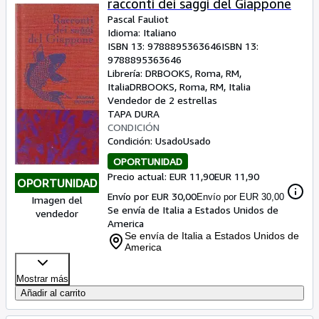
racconti dei saggi del Giappone
Pascal Fauliot
Idioma: Italiano
ISBN 13:
9788895363646
ISBN 13:
9788895363646
Librería:
DRBOOKS, Roma, RM,
Italia
DRBOOKS
,
Roma, RM, Italia
Vendedor de 2 estrellas
TAPA DURA
CONDICIÓN
Condición: Usado
Usado
OPORTUNIDAD
Precio actual: EUR 11,90
EUR 11,90
OPORTUNIDAD
Envío por EUR 30,00
Envío por EUR 30,00
Imagen del
Se envía de Italia a Estados Unidos de
vendedor
America
Se envía de Italia a Estados Unidos de
America
Mostrar más
Añadir al carrito