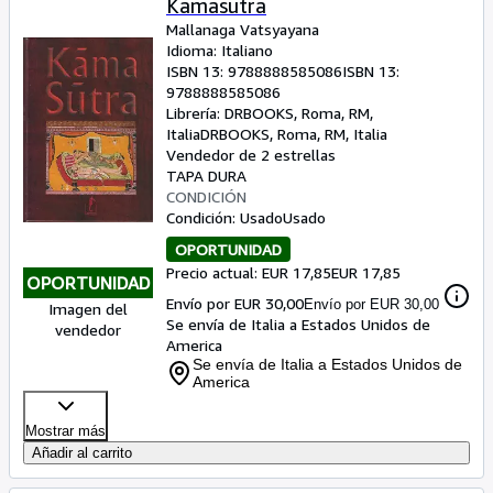
Kamasutra
Mallanaga Vatsyayana
Idioma: Italiano
ISBN 13:
9788888585086
ISBN 13:
9788888585086
Librería:
DRBOOKS, Roma, RM,
Italia
DRBOOKS
,
Roma, RM, Italia
Vendedor de 2 estrellas
TAPA DURA
CONDICIÓN
Condición: Usado
Usado
OPORTUNIDAD
Precio actual: EUR 17,85
EUR 17,85
OPORTUNIDAD
Envío por EUR 30,00
Envío por EUR 30,00
Imagen del
Se envía de Italia a Estados Unidos de
vendedor
America
Se envía de Italia a Estados Unidos de
America
Mostrar más
Añadir al carrito