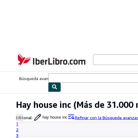
Pasar al contenido principal
IberLibro.com
Búsqueda avanzada
Colecciones
Libros antiguos
Arte y colecc
Hay house inc
(Más de 31.000 
Editorial
:
Refinar con la Búsqueda avanza
hay house inc
1
2
3