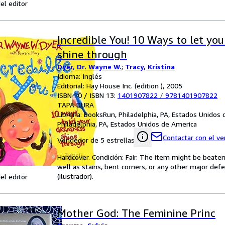
el editor
Incredible You! 10 Ways to let yo
shine through
Dyer, Dr. Wayne W.
;
Tracy, Kristina
Idioma: Inglés
Editorial: Hay House Inc. (edition ), 2005
ISBN 10 / ISBN 13:
1401907822
/
9781401907822
TAPA DURA
Librería:
BooksRun, Philadelphia, PA, Estados Unidos
Philadelphia, PA, Estados Unidos de America
Contactar con el v
Vendedor de 5 estrellas
Hardcover. Condición: Fair. The item might be beaten
well as stains, bent corners, or any other major defe
(ilustrador).
el editor
Mother God: The Feminine Princ