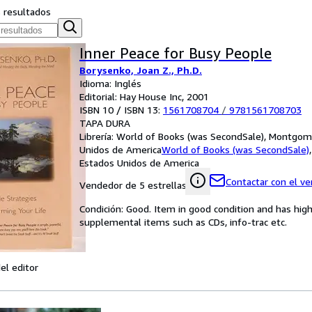
s resultados
Inner Peace for Busy People
Borysenko, Joan Z., Ph.D.
Idioma: Inglés
Editorial: Hay House Inc, 2001
ISBN 10 / ISBN 13:
1561708704
/
9781561708703
TAPA DURA
Librería:
World of Books (was SecondSale), Montgome
Unidos de America
World of Books (was SecondSale)
Estados Unidos de America
Contactar con el v
Vendedor de 5 estrellas
Condición: Good. Item in good condition and has hig
supplemental items such as CDs, info-trac etc.
el editor