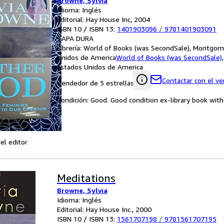
Browne, Sylvia
Idioma: Inglés
Editorial: Hay House Inc, 2004
ISBN 10 / ISBN 13:
1401903096
/
9781401903091
TAPA DURA
Librería:
World of Books (was SecondSale), Montgome
Unidos de America
World of Books (was SecondSale)
Estados Unidos de America
Contactar con el v
Vendedor de 5 estrellas
Condición: Good. Good condition ex-library book with 
el editor
Meditations
Browne, Sylvia
Idioma: Inglés
Editorial: Hay House Inc., 2000
ISBN 10 / ISBN 13:
1561707198
/
9781561707195