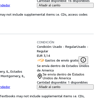
Cantidad disponible:
16 disponibles
endedor
Añadir al carrito
may not include supplemental items i.e. CDs, access codes
CONDICIÓN
Condición: Usado - Regular
Usado -
Regular
EUR 3,14
Gastos de envío gratis
Se envía dentro de Estados Unidos
de America
ry, IL, Estados
Se envía dentro de Estados
,
Montgomery, IL,
Unidos de America
Cantidad disponible:
1 disponibles
endedor
Añadir al carrito
! Textbooks may not include supplemental items i.e. CDs,