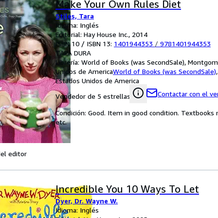
Make Your Own Rules Diet
Stiles, Tara
Idioma: Inglés
Editorial: Hay House Inc., 2014
ISBN 10 / ISBN 13:
1401944353
/
9781401944353
TAPA DURA
Librería:
World of Books (was SecondSale), Montgome
Unidos de America
World of Books (was SecondSale)
Estados Unidos de America
Contactar con el v
Vendedor de 5 estrellas
Condición: Good. Item in good condition. Textbooks 
etc.
el editor
Incredible You 10 Ways To Let
Dyer, Dr. Wayne W.
Idioma: Inglés