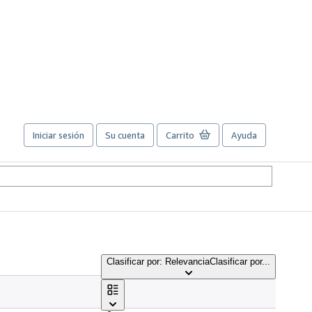
Iniciar sesión
Su cuenta
Carrito
Ayuda
Clasificar por: Relevancia
Clasificar por...