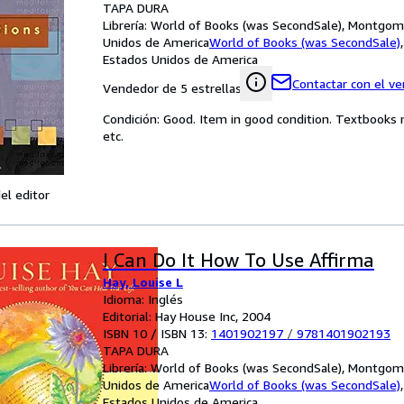
TAPA DURA
Librería:
World of Books (was SecondSale), Montgome
Unidos de America
World of Books (was SecondSale)
Estados Unidos de America
Contactar con el v
Vendedor de 5 estrellas
Condición: Good. Item in good condition. Textbooks 
etc.
el editor
I Can Do It How To Use Affirma
Hay, Louise L
Idioma: Inglés
Editorial: Hay House Inc, 2004
ISBN 10 / ISBN 13:
1401902197
/
9781401902193
TAPA DURA
Librería:
World of Books (was SecondSale), Montgome
Unidos de America
World of Books (was SecondSale)
Estados Unidos de America