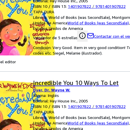
Editorial: Hay House Inc., 2005
ISBN 10 / ISBN 13:
1401907822
/
9781401907822
TAPA DURA
Librería:
World of Books (was SecondSale), Montgome
Unidos de America
World of Books (was SecondSale)
Estados Unidos de America
Contactar con el v
Vendedor de 5 estrellas
Condición: Very Good. Item in very good condition! 
codes etc. Siegel, Melanie (ilustrador).
el editor
Incredible You 10 Ways To Let
Dyer, Dr. Wayne W.
Idioma: Inglés
Editorial: Hay House Inc., 2005
ISBN 10 / ISBN 13:
1401907822
/
9781401907822
TAPA DURA
Librería:
World of Books (was SecondSale), Montgome
Unidos de America
World of Books (was SecondSale)
Estados Unidos de America