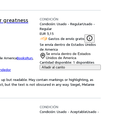
CONDICIÓN
ur greatness
Condición: Usado - Regular
Usado -
Regular
EUR 3,15
Gastos de envío gratis
Se envía dentro de Estados Unidos
de America
Se envía dentro de Estados
 de America
BooksRun
,
Unidos de America
Cantidad disponible:
1 disponibles
Añadir al carrito
endedor
 up but readable. May contain markings or highlighting, as
ct, but the text is not obscured in any way. Siegel, Melanie
CONDICIÓN
Condición: Usado - Aceptable
Usado -