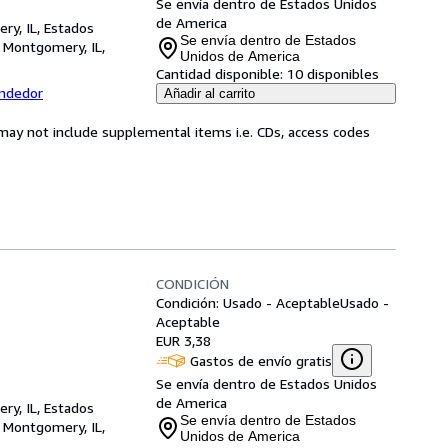
Se envía dentro de Estados Unidos
de America
ry, IL, Estados
Se envía dentro de Estados
,
Montgomery, IL,
Unidos de America
Cantidad disponible:
10 disponibles
endedor
Añadir al carrito
may not include supplemental items i.e. CDs, access codes
CONDICIÓN
Condición: Usado - Aceptable
Usado -
Aceptable
EUR 3,38
Gastos de envío gratis
Se envía dentro de Estados Unidos
de America
ry, IL, Estados
Se envía dentro de Estados
,
Montgomery, IL,
Unidos de America