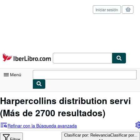
Iniciar sesión
Pasar al contenido principal
IberLibro.com
Menú
Mi cuenta
Harpercollins distribution servi
Consultar mis pedidos
(Más de 2700 resultados)
Cerrar sesión
Refinar con la Búsqueda avanzada
Búsqueda avanzada
Clasificar por: Relevancia
Clasificar por...
Filtrar