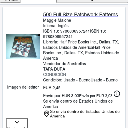
Colecciones
Libros antiguos
500 Full Size Patchwork Patterns
Maggie Malone
Arte y coleccionismo
Idioma: Inglés
Vendedores
ISBN 13:
9780806957241
ISBN 13:
9780806957241
Comenzar a vender
Librería:
Half Price Books Inc., Dallas, TX,
Estados Unidos de America
Half Price
Ayuda
Books Inc.
,
Dallas, TX, Estados Unidos de
America
CERRAR
Vendedor de 5 estrellas
TAPA DURA
CONDICIÓN
Condición: Usado - Bueno
Usado - Bueno
Imagen del editor
EUR 2,45
Envío por EUR 3,03
Envío por EUR 3,03
Se envía dentro de Estados Unidos de
America
Se envía dentro de Estados Unidos de
America