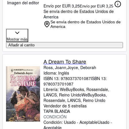
Imagen del editor
Envío por EUR 3,25
Envío por EUR 3,25
Se envía dentro de Estados Unidos de
America
Se envía dentro de Estados Unidos de
America
Mostrar más
Añadir al carrito
A Dream To Share
Ross, Joann,Joyce, Deborah
Idioma: Inglés
ISBN 13:
9780373701087
ISBN 13:
9780373701087
Librería:
WeBuyBooks, Rossendale,
LANCS, Reino Unido
WeBuyBooks
,
Rossendale, LANCS, Reino Unido
Vendedor de 5 estrellas
TAPA BLANDA
CONDICIÓN
Condición: Usado - Aceptable
Usado -
Aceptable