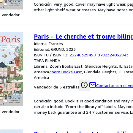
Condición: very_good. Cover may have light wear, pa
other light shelf wear or creases. May have notes or h
l vendedor
Paris - Le cherche et trouve bilin
Idioma: Francés
Editorial: GRUND, 2023
ISBN 10 / ISBN 13:
2324032945
/
9782324032943
TAPA BLANDA
Librería:
Zoom Books East, Glendale Heights, IL, Est
America
Zoom Books East
,
Glendale Heights, IL, Est
America
Contactar con el v
Vendedor de 5 estrellas
Condición: good. Book is in good condition and may 
can also include "From the library of" labels. May n
l vendedor
money back guarantee and 24 7 customer service. Laff