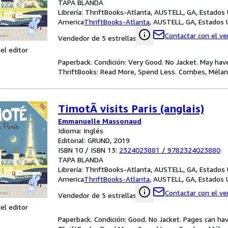
TAPA BLANDA
Librería:
ThriftBooks-Atlanta, AUSTELL, GA, Estados
America
ThriftBooks-Atlanta
,
AUSTELL, GA, Estados 
Contactar con el v
Vendedor de 5 estrellas
el editor
Paperback. Condición: Very Good. No Jacket. May hav
ThriftBooks: Read More, Spend Less. Combes, Mélanie
TimotÃ visits Paris (anglais)
Emmanuelle Massonaud
Idioma: Inglés
Editorial: GRUND, 2019
ISBN 10 / ISBN 13:
2324023881
/
9782324023880
TAPA BLANDA
Librería:
ThriftBooks-Atlanta, AUSTELL, GA, Estados
America
ThriftBooks-Atlanta
,
AUSTELL, GA, Estados 
Contactar con el v
Vendedor de 5 estrellas
el editor
Paperback. Condición: Good. No Jacket. Pages can ha