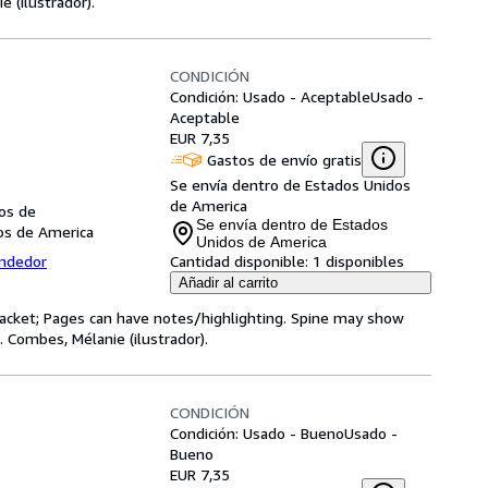
 (ilustrador).
CONDICIÓN
Condición: Usado - Aceptable
Usado -
Aceptable
EUR 7,35
Gastos de envío gratis
Se envía dentro de Estados Unidos
de America
dos de
Se envía dentro de Estados
dos de America
Unidos de America
endedor
Cantidad disponible:
1 disponibles
Añadir al carrito
 jacket; Pages can have notes/highlighting. Spine may show
 Combes, Mélanie (ilustrador).
CONDICIÓN
Condición: Usado - Bueno
Usado -
Bueno
EUR 7,35