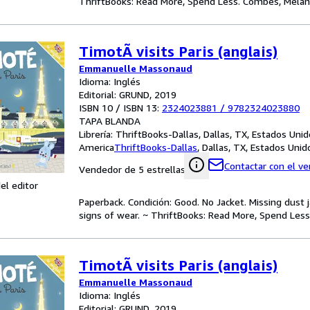
ThriftBooks: Read More, Spend Less. Combes, Mélanie
TimotÃ visits Paris (anglais)
Emmanuelle Massonaud
Idioma: Inglés
Editorial: GRUND, 2019
ISBN 10 / ISBN 13:
2324023881
/
9782324023880
TAPA BLANDA
Librería:
ThriftBooks-Dallas, Dallas, TX, Estados Uni
America
ThriftBooks-Dallas
,
Dallas, TX, Estados Uni
Contactar con el v
Vendedor de 5 estrellas
el editor
Paperback. Condición: Good. No Jacket. Missing dust
signs of wear. ~ ThriftBooks: Read More, Spend Less.
TimotÃ visits Paris (anglais)
Emmanuelle Massonaud
Idioma: Inglés
Editorial: GRUND, 2019