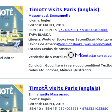
Timot? visits Paris (anglais)
Massonaud, Emmanuelle
Idioma: Inglés
Editorial: GRUND, 2019
ISBN 10 / ISBN 13:
2324023881
/
9782324023880
TAPA BLANDA
Librería:
World of Books (was SecondSale), Montgome
Unidos de America
World of Books (was SecondSale)
Estados Unidos de America
Contactar con el v
Vendedor de 5 estrellas
el editor
Condición: Good. Item in very good condition! Textb
codes etc. Combes, Mélanie (ilustrador).
TimotÃ visits Paris (anglais)
Emmanuelle Massonaud
Idioma: Inglés
Editorial: GRUND, 2019
ISBN 10 / ISBN 13:
2324023881
/
9782324023880