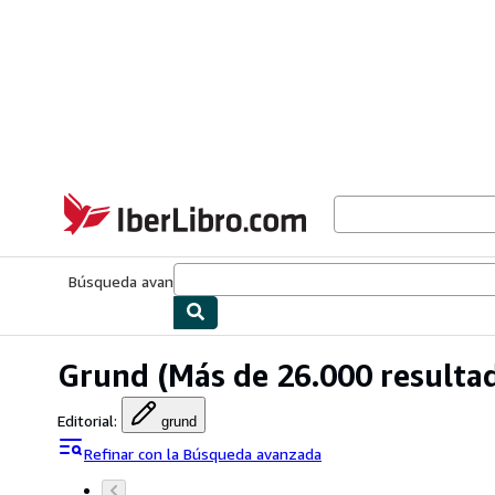
Pasar al contenido principal
IberLibro.com
Búsqueda avanzada
Colecciones
Libros antiguos
Arte y colecc
Grund
(Más de 26.000 resulta
Editorial
:
grund
Refinar con la Búsqueda avanzada