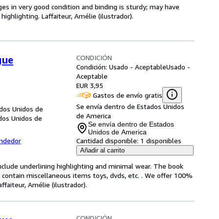
ges in very good condition and binding is sturdy; may have
ighlighting. Laffaiteur, Amélie (ilustrador).
CONDICIÓN
gue
Condición: Usado - Aceptable
Usado -
Aceptable
EUR 3,95
Gastos de envío gratis
Se envía dentro de Estados Unidos
ados Unidos de
de America
ados Unidos de
Se envía dentro de Estados
Unidos de America
endedor
Cantidad disponible:
1 disponibles
Añadir al carrito
include underlining highlighting and minimal wear. The book
ot contain miscellaneous items toys, dvds, etc. . We offer 100%
aiteur, Amélie (ilustrador).
CONDICIÓN