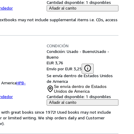
Cantidad disponible:
1 disponibles
endedor
Añadir al carrito
Textbooks may not include supplemental items i.e. CDs, access
CONDICIÓN
Condición: Usado - Bueno
Usado -
Bueno
EUR 3,76
Envío por EUR 3,25
Se envía dentro de Estados Unidos
de America
e America
HPB-
Se envía dentro de Estados
Unidos de America
endedor
Cantidad disponible:
1 disponibles
Añadir al carrito
s with great books since 1972! Used books may not include
or limited writing. We ship orders daily and Customer
r).