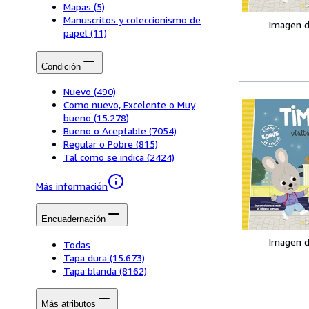
Mapas
(5)
Manuscritos y coleccionismo de
Imagen d
papel
(11)
Condición
Nuevo
(490)
Como nuevo, Excelente o Muy
bueno
(15.278)
Bueno o Aceptable
(7054)
Regular o Pobre
(815)
Tal como se indica
(2424)
Más información
Encuadernación
Imagen d
Todas
Tapa dura
(15.673)
Tapa blanda
(8162)
Más atributos