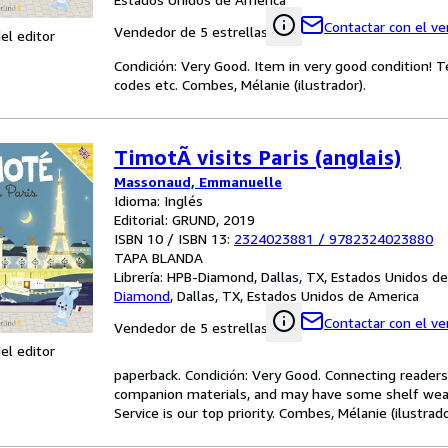
Contactar con el v
Vendedor de 5 estrellas
el editor
Condición: Very Good. Item in very good condition! 
codes etc. Combes, Mélanie (ilustrador).
TimotÃ visits Paris (anglais)
Massonaud, Emmanuelle
Idioma: Inglés
Editorial: GRUND, 2019
ISBN 10 / ISBN 13:
2324023881
/
9782324023880
TAPA BLANDA
Librería:
HPB-Diamond, Dallas, TX, Estados Unidos d
Diamond
,
Dallas, TX, Estados Unidos de America
Contactar con el v
Vendedor de 5 estrellas
el editor
paperback. Condición: Very Good. Connecting reader
companion materials, and may have some shelf wear 
Service is our top priority. Combes, Mélanie (ilustrado