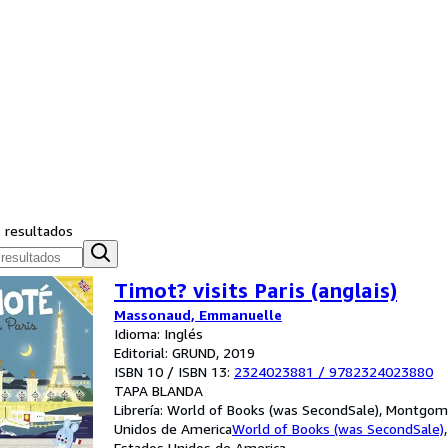
s resultados
Timot? visits Paris (anglais)
Massonaud, Emmanuelle
Idioma: Inglés
Editorial: GRUND, 2019
ISBN 10 / ISBN 13:
2324023881
/
9782324023880
TAPA BLANDA
Librería:
World of Books (was SecondSale), Montgome
Unidos de America
World of Books (was SecondSale)
Estados Unidos de America