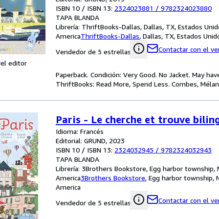
ISBN 10 / ISBN 13:
2324023881
/
9782324023880
TAPA BLANDA
Librería:
ThriftBooks-Dallas, Dallas, TX, Estados Uni
America
ThriftBooks-Dallas
,
Dallas, TX, Estados Uni
Contactar con el v
Vendedor de 5 estrellas
el editor
Paperback. Condición: Very Good. No Jacket. May hav
ThriftBooks: Read More, Spend Less. Combes, Mélanie
Paris - Le cherche et trouve bilin
Idioma: Francés
Editorial: GRUND, 2023
ISBN 10 / ISBN 13:
2324032945
/
9782324032943
TAPA BLANDA
Librería:
3Brothers Bookstore, Egg harbor township, 
America
3Brothers Bookstore
,
Egg harbor township, 
America
Contactar con el v
Vendedor de 5 estrellas