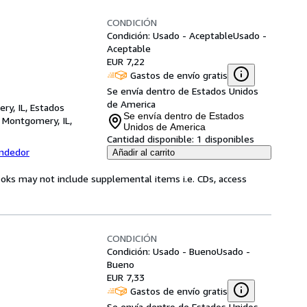
CONDICIÓN
Condición: Usado - Aceptable
Usado -
Aceptable
EUR 7,22
Gastos de envío gratis
Se envía dentro de Estados Unidos
de America
ry, IL, Estados
Se envía dentro de Estados
,
Montgomery, IL,
Unidos de America
Cantidad disponible:
1 disponibles
endedor
Añadir al carrito
ooks may not include supplemental items i.e. CDs, access
CONDICIÓN
Condición: Usado - Bueno
Usado -
Bueno
EUR 7,33
Gastos de envío gratis
Se envía dentro de Estados Unidos