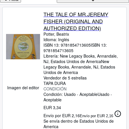
Colecciones
Libros antiguos
THE TALE OF MR.JEREMY
FISHER (ORIGINAL AND
Arte y coleccionismo
AUTHORIZED EDITION)
Vendedores
Potter, Beatrix
Idioma: Inglés
Comenzar a vender
ISBN 13:
9781854713605
ISBN 13:
9781854713605
Ayuda
Librería:
New Legacy Books, Annandale,
CERRAR
NJ, Estados Unidos de America
New
Legacy Books
,
Annandale, NJ, Estados
Unidos de America
Vendedor de 5 estrellas
TAPA DURA
Imagen del editor
CONDICIÓN
Condición: Usado - Aceptable
Usado -
Aceptable
EUR 3,34
Envío por EUR 2,16
Envío por EUR 2,16
Se envía dentro de Estados Unidos de
America