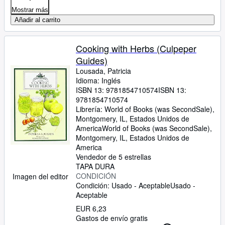
Mostrar más
Añadir al carrito
Cooking with Herbs (Culpeper
Guides)
Lousada, Patricia
Idioma: Inglés
ISBN 13:
9781854710574
ISBN 13:
9781854710574
Librería:
World of Books (was SecondSale),
Montgomery, IL, Estados Unidos de
America
World of Books (was SecondSale)
,
Montgomery, IL, Estados Unidos de
America
Vendedor de 5 estrellas
TAPA DURA
CONDICIÓN
Imagen del editor
Condición: Usado - Aceptable
Usado -
Aceptable
EUR 6,23
Gastos de envío gratis