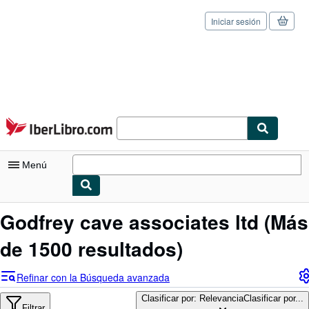
Iniciar sesión
Pasar al contenido principal
IberLibro.com
Menú
Mi cuenta
Godfrey cave associates ltd
(Más
Consultar mis pedidos
de 1500 resultados)
Cerrar sesión
Refinar con la Búsqueda avanzada
Búsqueda avanzada
Clasificar por: Relevancia
Clasificar por...
Filtrar