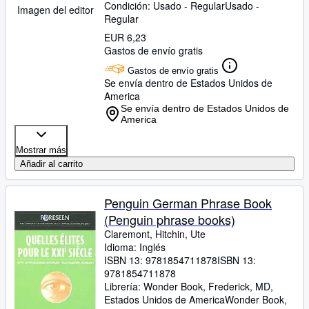
Condición: Usado - Regular
Usado -
Imagen del editor
Regular
EUR 6,23
Gastos de envío gratis
Gastos de envío gratis
Se envía dentro de Estados Unidos de
America
Se envía dentro de Estados Unidos de
America
Mostrar más
Añadir al carrito
Penguin German Phrase Book
(Penguin phrase books)
Claremont, Hitchin, Ute
Idioma: Inglés
ISBN 13:
9781854711878
ISBN 13:
9781854711878
Librería:
Wonder Book, Frederick, MD,
Estados Unidos de America
Wonder Book
,