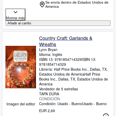
Se envía dentro de Estados Unidos de
America
Mostrar más
Añadir al carrito
Country Craft: Garlands &
Wreaths
Lynn Bryan
Idioma: Inglés
ISBN 13:
9781854714329
ISBN 13:
9781854714329
Librería:
Half Price Books Inc., Dallas, TX,
Estados Unidos de America
Half Price
Books Inc.
,
Dallas, TX, Estados Unidos de
America
Vendedor de 5 estrellas
TAPA DURA
CONDICIÓN
Condición: Usado - Bueno
Usado - Bueno
Imagen del editor
EUR 2,69