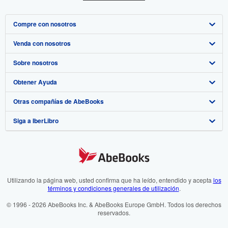
Compre con nosotros
Venda con nosotros
Búsqueda avanzada
Sobre nosotros
Colecciones
Comenzar a vender
Obtener Ayuda
Mi cuenta
Únase a nuestro programa de afiliados
Sobre IberLibro
Otras compañías de AbeBooks
Mis pedidos
Recomiende un vendedor
Medios
Preguntas frecuentes y guías
Siga a IberLibro
Ver carrito
Empleo
Atención al Cliente
AbeBooks.com
Política de Privacidad
AbeBooks.co.uk
Preferencias de cookies
AbeBooks.de
Aviso de cookies
AbeBooks.fr
Utilizando la página web, usted confirma que ha leído, entendido y acepta
los
términos y condiciones generales de utilización
.
Accesibilidad
AbeBooks.it
© 1996 - 2026 AbeBooks Inc. & AbeBooks Europe GmbH. Todos los derechos
reservados.
AbeBooks Aus/NZ