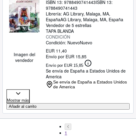
ISBN 13:
9788490741443
ISBN 13:
9788490741443
Librería:
AG Library, Malaga, MA,
España
AG Library
,
Malaga, MA, España
Vendedor de 5 estrellas
TAPA BLANDA
CONDICIÓN
Condición: Nuevo
Nuevo
EUR 11,40
Imagen del
Envío por EUR 15,85
vendedor
Envío por EUR 15,85
Se envía de España a Estados Unidos de
America
Se envía de España a Estados Unidos
de America
Mostrar más
Añadir al carrito
1