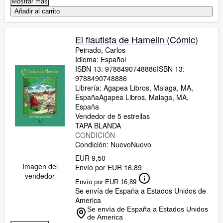
Mostrar más
Añadir al carrito
El flautista de Hamelin (Cómic)
Peinado, Carlos
Idioma: Español
ISBN 13:
9788490748886
ISBN 13:
9788490748886
Librería:
Agapea Libros, Malaga, MA,
España
Agapea Libros
,
Malaga, MA,
España
Vendedor de 5 estrellas
TAPA BLANDA
CONDICIÓN
Condición: Nuevo
Nuevo
EUR 9,50
Imagen del
Envío por EUR 16,89
vendedor
Envío por EUR 16,89
Se envía de España a Estados Unidos de
America
Se envía de España a Estados Unidos
de America