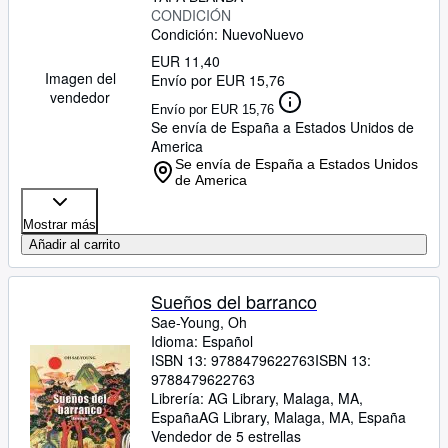
CONDICIÓN
Condición: Nuevo
Nuevo
EUR 11,40
Imagen del
Envío por EUR 15,76
vendedor
Envío por EUR 15,76
Se envía de España a Estados Unidos de
America
Se envía de España a Estados Unidos
de America
Mostrar más
Añadir al carrito
Sueños del barranco
Sae-Young, Oh
Idioma: Español
ISBN 13:
9788479622763
ISBN 13:
9788479622763
Librería:
AG Library, Malaga, MA,
España
AG Library
,
Malaga, MA, España
Vendedor de 5 estrellas