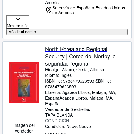
America
Se envía de España a Estados Unidos
de America
Mostrar más
Añadir al carrito
North Korea and Regional
Security | Corea del Nortey la
seguridad regional
Hidalgo, Alvaro
;
Ojeda, Alfonso
Idioma: Inglés
ISBN 13:
9788479623593
ISBN 13:
9788479623593
Librería:
Agapea Libros, Malaga, MA,
España
Agapea Libros
,
Malaga, MA,
España
Vendedor de 5 estrellas
TAPA BLANDA
CONDICIÓN
Imagen del
Condición: Nuevo
Nuevo
vendedor