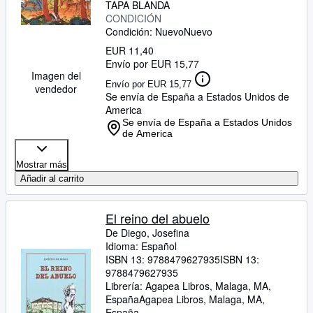
TAPA BLANDA
CONDICIÓN
Condición: Nuevo
Nuevo
EUR 11,40
Envío por EUR 15,77
Imagen del
Envío por EUR 15,77
vendedor
Se envía de España a Estados Unidos de
America
Se envía de España a Estados Unidos
de America
Mostrar más
Añadir al carrito
El reino del abuelo
De Diego, Josefina
Idioma: Español
ISBN 13:
9788479627935
ISBN 13:
9788479627935
Librería:
Agapea Libros, Malaga, MA,
España
Agapea Libros
,
Malaga, MA,
España