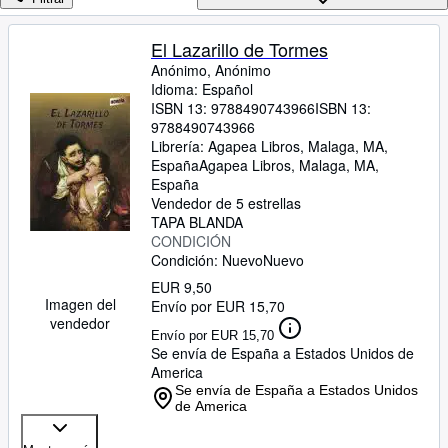
Colecciones
Libros antiguos
El Lazarillo de Tormes
Anónimo, Anónimo
Arte y coleccionismo
Idioma: Español
Vendedores
ISBN 13:
9788490743966
ISBN 13:
9788490743966
Comenzar a vender
Librería:
Agapea Libros, Malaga, MA,
España
Agapea Libros
,
Malaga, MA,
Ayuda
España
Vendedor de 5 estrellas
CERRAR
TAPA BLANDA
CONDICIÓN
Condición: Nuevo
Nuevo
EUR 9,50
Imagen del
Envío por EUR 15,70
vendedor
Envío por EUR 15,70
Se envía de España a Estados Unidos de
America
Se envía de España a Estados Unidos
de America