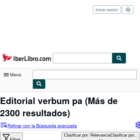
Iniciar sesión
Pasar al contenido principal
IberLibro.com
Menú
Mi cuenta
Editorial verbum pa
(Más de
Consultar mis pedidos
2300 resultados)
Cerrar sesión
Refinar con la Búsqueda avanzada
Búsqueda avanzada
Clasificar por: Relevancia
Clasificar por...
Filtrar