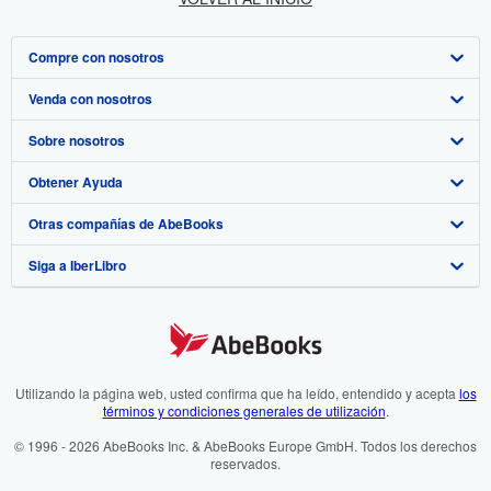
Compre con nosotros
Venda con nosotros
Búsqueda avanzada
Sobre nosotros
Colecciones
Comenzar a vender
Obtener Ayuda
Mi cuenta
Únase a nuestro programa de afiliados
Sobre IberLibro
Otras compañías de AbeBooks
Mis pedidos
Recomiende un vendedor
Medios
Preguntas frecuentes y guías
Siga a IberLibro
Ver carrito
Empleo
Atención al Cliente
AbeBooks.com
Política de Privacidad
AbeBooks.co.uk
Preferencias de cookies
AbeBooks.de
Aviso de cookies
AbeBooks.fr
Utilizando la página web, usted confirma que ha leído, entendido y acepta
los
términos y condiciones generales de utilización
.
Accesibilidad
AbeBooks.it
© 1996 - 2026 AbeBooks Inc. & AbeBooks Europe GmbH. Todos los derechos
reservados.
AbeBooks Aus/NZ