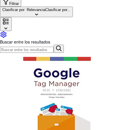
Colecciones
Filtrar
Clasificar por: Relevancia
Clasificar por...
Libros antiguos
Arte y coleccionismo
Vendedores
Comenzar a vender
Buscar entre los resultados
Ayuda
CERRAR