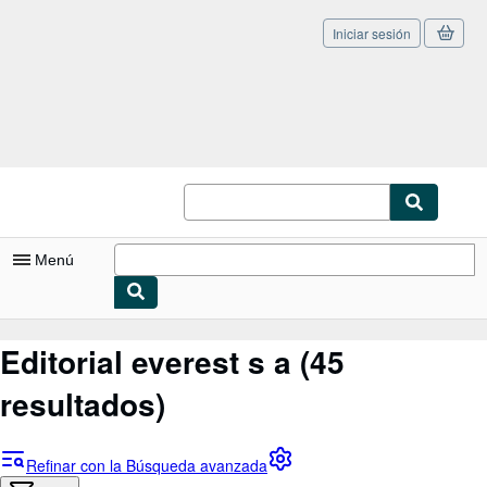
Iniciar sesión
Pasar al contenido principal
IberLibro.com
Menú
Mi cuenta
Editorial everest s a
(45
Consultar mis pedidos
resultados)
Cerrar sesión
Búsqueda avanzada
Refinar con la Búsqueda avanzada