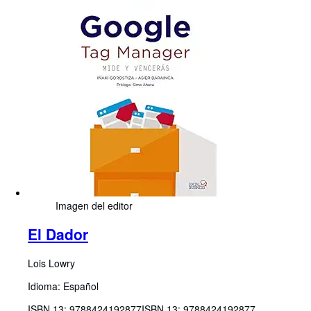
Imagen del editor
El Dador
Lois Lowry
Idioma: Español
ISBN 13:
9788424192877
ISBN 13: 9788424192877