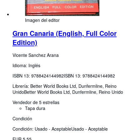
Imagen del editor
Gran Canaria (English, Full Color
Edition)
Vicente Sanchez Arana
Idioma: Inglés
ISBN 13:
9788424144982
ISBN 13: 9788424144982
Librería:
Better World Books Ltd, Dunfermline, Reino
Unido
Better World Books Ltd
,
Dunfermline, Reino Unido
Vendedor de 5 estrellas
Tapa dura
Condición
Condición: Usado - Aceptable
Usado - Aceptable
EUR 5,55